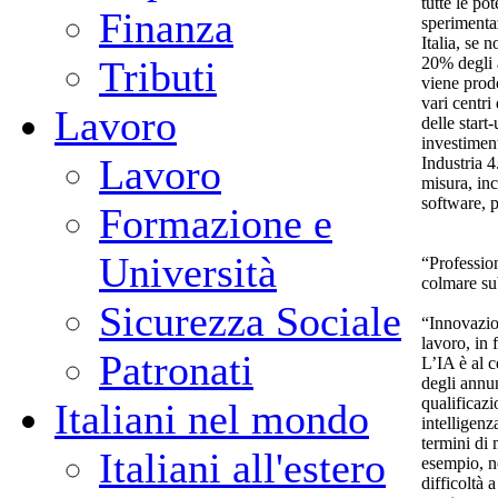
tutte le po
Finanza
sperimenta
Italia, se 
20% degli a
Tributi
viene prodo
vari centri
Lavoro
delle start
investiment
Lavoro
Industria 4
misura, inc
software, p
Formazione e
Università
“Professio
colmare su
Sicurezza Sociale
“Innovazio
lavoro, in 
Patronati
L’IA è al c
degli annun
qualificaz
Italiani nel mondo
intelligenz
termini di
Italiani all'estero
esempio, n
difficoltà 