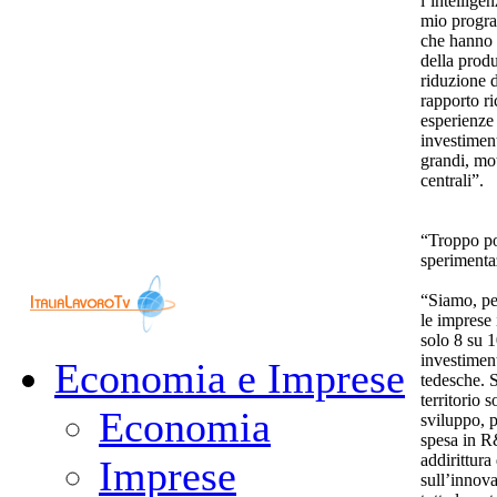
l’intelligen
mio progra
che hanno 
della produ
riduzione d
rapporto ri
esperienze
investiment
grandi, mot
centrali”.
“Troppo po
sperimenta
“Siamo, per
le imprese 
solo 8 su 1
investiment
Economia e Imprese
tedesche. S
territorio 
Economia
sviluppo, p
spesa in R
addirittur
Imprese
sull’innova