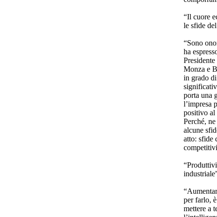
“Il cuore 
le sfide de
“Sono onor
ha espresso
Presidente
Monza e Br
in grado d
significati
porta una g
l’impresa p
positivo al
Perché, ne
alcune sfid
atto: sfid
competitivi
“Produttivi
industriale
“Aumentare 
per farlo, 
mettere a t