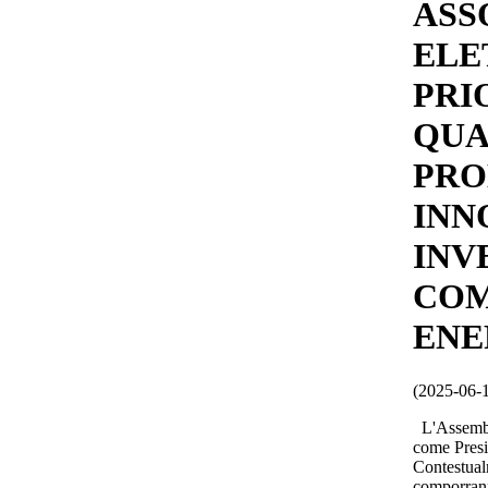
ASS
ELET
PRI
QUA
PRO
INN
INV
COM
ENE
(2025-06-
L'Assemble
come Presi
Contestualm
comporrann