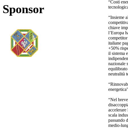
“Costi ener
Sponsor
tecnologic
“Insieme al
competitiva
chiave impr
l’Europa ha
competitor
italiane pa
+50% rispe
il sistema 
indipendent
nazionale 
equilibrato
neutralità 
“Rinnovabi
energetica
“Nel breve 
disaccoppia
accelerare 
scala indus
passando da
medio-lung