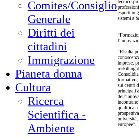
tecnico-prod
Comites/Consiglio
professioni
esperti in 
Generale
sistemi a b
Diritti dei
“Formazione
l’innovazi
cittadini
“Risulta p
Immigrazione
conoscenza
imprese, p
reskilling 
Pianeta donna
Consolidia
formativo, 
Cultura
sui centri 
principali a
dell’innov
Ricerca
incontrano
qualificata
Scientifica -
prospettiva
università,
europee”.
Ambiente