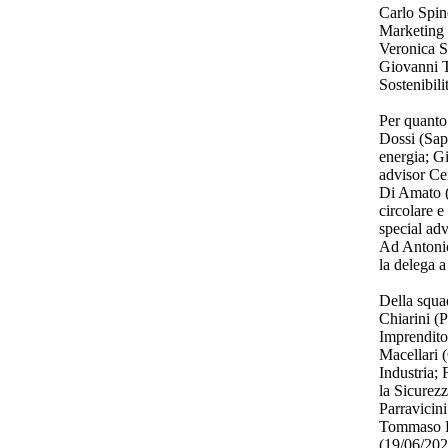
Carlo Spin
Marketing
Veronica S
Giovanni Tr
Sostenibili
Per quanto 
Dossi (Sap
energia; G
advisor Ce
Di Amato (
circolare e
special adv
Ad Antonio
la delega a
Della squa
Chiarini (
Imprenditor
Macellari 
Industria; 
la Sicurez
Parravicin
Tommaso Ro
(19/06/20