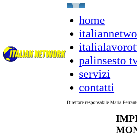
home
italiannetwo
italialavorot
palinsesto t
servizi
contatti
Direttore responsabile Maria Ferran
IMP
MON