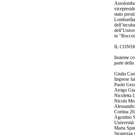
Assolombar
vicepreside
stato presi
Lombardia 
dell’incub
dell’Unive
in "Boccon
IL CONS
Insieme con
parte della
Giulia Cas
Imprese fam
Paolo Gera
Arrigo Gian
Nicoletta 
Nicola Mon
Alessandro
Cortina 202
Agostino S
Università
Marta Spine
Sicurezza s