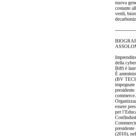
nuova gener
costante al
verdi, biom
decarbonizz
-------------
BIOGRAFI
ASSOLO
Imprenditor
della cybe
Biffi è la
È amminist
(BV TECH),
impegnate n
presidente 
commerce. 
Organizzaz
essere pre
per l’Educ
Confindust
Commercio 
presidente
(2010), nel