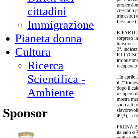
propensione
cittadini
crescono p
trimestre) 
Immigrazione
flessione 
RIPARTONO
Pianeta donna
sorpreso in
turismo sia
Cultura
2°, indicaz
RTT (CSC-
irrobustime
Ricerca
recuperato 
Scientifica -
. In april
il 2° trime
dopo il ca
Ambiente
recupero de
mostra men
sono alti p
Sponsor
sfavorevoli
49,3), la f
FRENA BR
italiano si
crollo dell