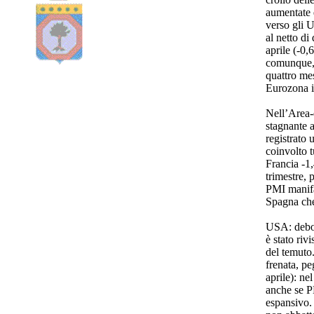
aumentate q
verso gli U
al netto di
aprile (-0,
comunque, l
quattro mes
Eurozona i
Nell’Area-e
stagnante a
registrato 
coinvolto t
Francia -1
trimestre, 
PMI manifat
Spagna che
USA: debol
è stato riv
del temuto.
frenata, p
aprile): ne
anche se P
espansivo.