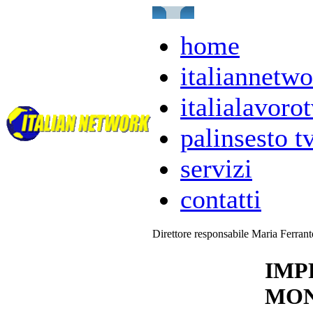
home
italiannetwo
italialavorot
palinsesto t
servizi
contatti
Direttore responsabile Maria Ferran
IMP
MON