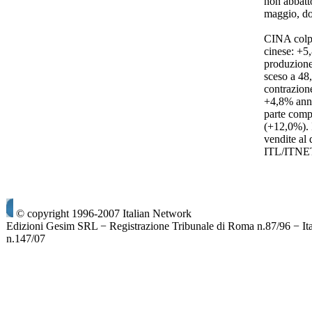
non abbatt
maggio, do
CINA colpi
cinese: +5
produzione
sceso a 48
contrazion
+4,8% annu
parte comp
(+12,0%). I
vendite al
ITL/ITNE
© copyright 1996-2007 Italian Network
Edizioni Gesim SRL − Registrazione Tribunale di Roma n.87/96 − It
n.147/07