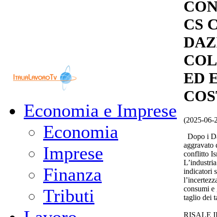
CON
CS 
DAZ
COL
ED 
COS
Economia e Imprese
(2025-06-
Economia
Dopo i Daz
aggravato 
Imprese
conflitto Is
L’industria
Finanza
indicatori 
l’incertezz
consumi e g
Tributi
taglio dei 
RISALE I