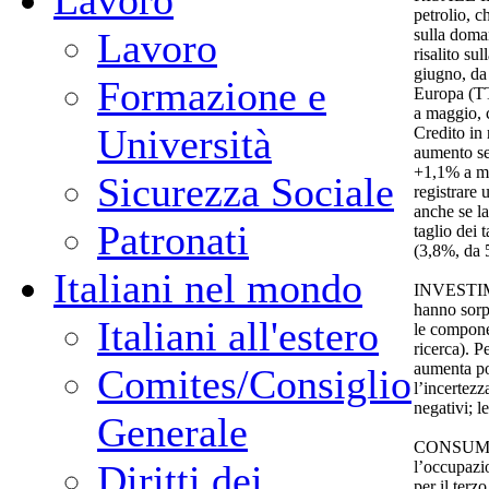
Lavoro
petrolio, c
sulla doma
Lavoro
risalito sul
giugno, da
Formazione e
Europa (TT
a maggio, c
Università
Credito in 
aumento se
+1,1% a ma
Sicurezza Sociale
registrare
anche se la
Patronati
taglio dei 
(3,8%, da 
Italiani nel mondo
INVESTIM
hanno sorpr
Italiani all'estero
le compone
ricerca). P
aumenta poc
Comites/Consiglio
l’incertezz
negativi; l
Generale
CONSUMI:
l’occupazio
Diritti dei
per il terz