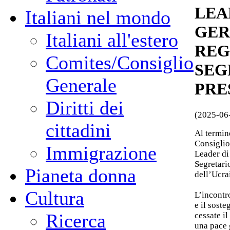
LEA
Italiani nel mondo
GER
Italiani all'estero
REG
Comites/Consiglio
SEG
Generale
PRE
Diritti dei
(2025-06
cittadini
Al termin
Consiglio
Immigrazione
Leader di
Segretari
Pianeta donna
dell’Ucra
Cultura
L’incontr
e il soste
Ricerca
cessate i
una pace 