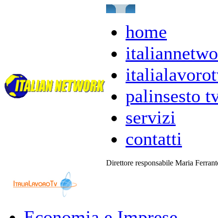
home
italiannetwo
italialavorot
palinsesto t
servizi
contatti
Direttore responsabile Maria Ferran
Economia e Imprese