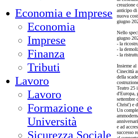
creazione d
Economia e Imprese
anticipo di 
nuova cost
giugno 20
Economia
Nello speci
Imprese
giugno 2025
- la ricost
- la demoli
Finanza
- la ristru
Tributi
Insieme al
Cinecittà a
della scad
Lavoro
costruzion
Teatro 25 i
Lavoro
d'Europa, 
settembre 
Formazione e
Christ') e 
Un compless
ammodernam
Università
anniversar
e ad accre
Sicurezza Sociale
successo re
al supporto