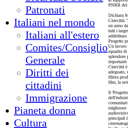
PNRR del
Patronati
Dichiara M
Italiani nel mondo
Cinecittà:
un anno da
tutti i tar
Italiani all'estero
addirittura
Progetto p
Comites/Consiglio
Un lavoro 
squadra di
splendore p
Generale
importanti 
Cinecittà 
Diritti dei
adeguato, m
filiera pro
cittadini
film, la ser
Il 'Proget
Immigrazione
dell'indust
comunitari 
Pianeta donna
migliorare 
audiovisivo
principali 
Cultura
cinematogra