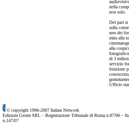
audiovisivo
nella compe
non solo.
Del pari si
sulla cons
uno dei fo
mira alla t
cinematogra
alla cospic
fotografic
di 3 milion
servizio f
fruizione p
conoscenza
gratuitamen
Ufficio st
© copyright 1996-2007 Italian Network
Edizioni Gesim SRL − Registrazione Tribunale di Roma n.87/96 − It
n.147/07