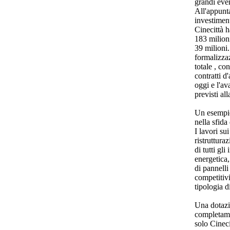
grandi even
All'appunt
investiment
Cinecittà h
183 milioni
39 milioni.
formalizza
totale , co
contratti d
oggi e l'av
previsti al
Un esempio 
nella sfida
I lavori su
ristruttura
di tutti gli
energetica,
di pannelli
competitivi
tipologia d
Una dotazio
completame
solo Cineci