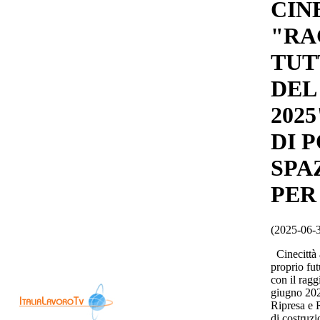
CIN
"RA
TUT
DEL
202
DI 
SPA
PER
(2025-06-
Cinecittà 
proprio fut
con il ragg
giugno 202
Ripresa e 
di costruzi