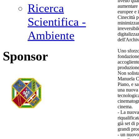
livello qua
Ricerca
aumentare l
europee e i
Cinecittà p
Scientifica -
minimizzan
irreversibi
Ambiente
digitalizz
dell'Archi
Uno sforzo
Sponsor
fondazione
accogliente
produzione
Non solist
Manuela Ca
Piano, e sa
una nuova 
tecnologic
cinematogr
cinema.
- La nuova 
riqualifica
già set di 
grandi pro
- un nuovo 