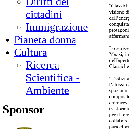
Diritti dei
"Classich
cittadini
visione d
dell’ener
Immigrazione
conquista
protagoni
affermand
Pianeta donna
Lo scrive
Cultura
Mazzi, in
dell'aper
Ricerca
Classiche
Scientifica -
"L’edizio
l’altissi
Ambiente
spaziano 
composito
ammirevol
Sponsor
trasforma
per il ter
collabora
partecipe