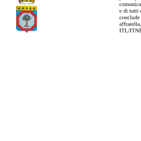
comunicaz
e di tutt
conclude 
affratell
ITL/ITN