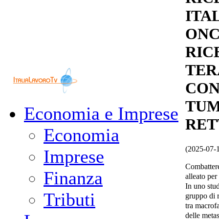
ITA
ONC
RIC
TER
CON
TUM
Economia e Imprese
RET
Economia
(2025-07-
Imprese
Combattere
Finanza
alleato per 
In uno stu
Tributi
gruppo di r
tra macrofa
delle metast