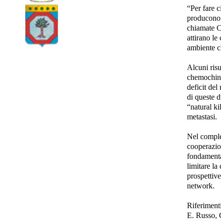
“Per fare 
producono d
chiamate 
attirano le
ambiente ch
Alcuni risu
chemochine
deficit del
di queste d
“natural ki
metastasi.
Nel comple
cooperazion
fondamenta
limitare la
prospettiv
network.
Riferimenti
E. Russo, 