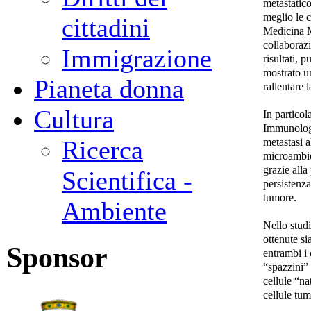
metastatic
meglio le c
cittadini
Medicina M
collaborazi
Immigrazione
risultati, 
mostrato u
Pianeta donna
rallentare 
Cultura
In particol
Immunologi
metastasi a
Ricerca
microambien
grazie all
Scientifica -
persistenza
tumore.
Ambiente
Nello studi
ottenute si
Sponsor
entrambi i 
“spazzini” 
cellule “na
cellule tum