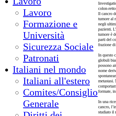
Lavoro
Investigati
colon-retto
Lavoro
Il cancro 
tumore al 
Formazione e
negli ultim
pazienti. L
Università
tumore è do
parti del c
Sicurezza Sociale
frazione di
In questo c
Patronati
globuli bia
possono aiu
Italiani nel mondo
nome deriva
spontaneame
Italiani all'estero
metastasi.
comportamen
Comites/Consiglio
formate, in
Generale
In una ric
cancro, l’
studiato il
Diritti dei