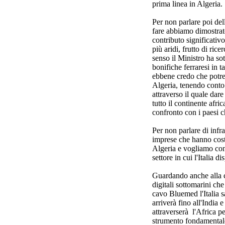
prima linea in Algeria.
Per non parlare poi dell
fare abbiamo dimostrato
contributo significativo
più aridi, frutto di rice
senso il Ministro ha so
bonifiche ferraresi in t
ebbene credo che potr
Algeria, tenendo conto
attraverso il quale dar
tutto il continente afri
confronto con i paesi c
Per non parlare di infra
imprese che hanno costr
Algeria e vogliamo con
settore in cui l'Italia d
Guardando anche alla co
digitali sottomarini che
cavo Bluemed l'Italia sa
arriverà fino all'India
attraverserà l'Africa p
strumento fondamental