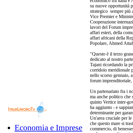
economico fra italia e 
su nuove opportunità p
strategico sempre più am
Vice Premier e Ministro
Cooperazione internazi
lavori del Forum impren
affari esteri, della com
affari africani della 
Popolare, Ahmed Attaf
"Questo è il terzo gran
dedicato al nostro part
Tajani ricordando la pr
corridoio meridionale 
nello scorso gennaio, a
forum imprenditoriale,
Un partenariato fra i 
ma anche politico che 
quinto Vertice inter-go
ha aggiunto - e sappia
determinante per garant
Un'area cruciale per l
che questo mare si tra
Economia e Imprese
commercio, di benesser