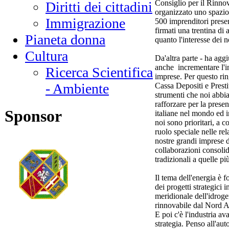
Consiglio per il Rin
Diritti dei cittadini
organizzato uno spazio p
Immigrazione
500 imprenditori presen
firmati una trentina di 
Pianeta donna
quanto l'interesse dei no
Cultura
Da'altra parte - ha agg
anche incrementare l'in
Ricerca Scientifica
imprese. Per questo ri
- Ambiente
Cassa Depositi e Pres
strumenti che noi abbi
rafforzare per la presen
Sponsor
italiane nel mondo ed i
noi sono prioritari, a 
ruolo speciale nelle rela
nostre grandi imprese d
collaborazioni consolid
tradizionali a quelle p
Il tema dell'energia è
dei progetti strategici 
meridionale dell'idrog
rinnovabile dal Nord Af
E poi c'è l'industria a
strategia. Penso all'aut