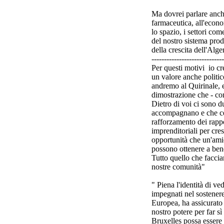
Ma dovrei parlare anche d
farmaceutica, all'econom
lo spazio, i settori come
del nostro sistema pro
della crescita dell'Alger
-----------------------------
Per questi motivi io cr
un valore anche politic
andremo al Quirinale, e 
dimostrazione che - com
Dietro di voi ci sono du
accompagnano e che cer
rafforzamento dei rappo
imprenditoriali per cres
opportunità che un'amic
possono ottenere a benef
Tutto quello che faccia
nostre comunità"
" Piena l'identità di ved
impegnati nel sostenere
Europea, ha assicurato 
nostro potere per far sì
Bruxelles possa essere 