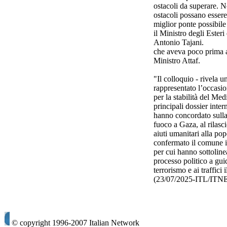
ostacoli da superare. 
ostacoli possano essere
miglior ponte possibile
il Ministro degli Ester
Antonio Tajani.
che aveva poco prima av
Ministro Attaf.
"Il colloquio - rivela 
rappresentato l’occasi
per la stabilità del Me
principali dossier inter
hanno concordato sulla p
fuoco a Gaza, al rilasc
aiuti umanitari alla pop
confermato il comune im
per cui hanno sottolinea
processo politico a gui
terrorismo e ai traffici 
(23/07/2025-ITL/ITN
© copyright 1996-2007 Italian Network