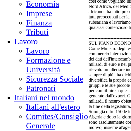
così come vogliamo insi
Economia
Nord Africa, del Medio 
Imprese
africano" ha fatto pres
tutti preoccupati per la 
Finanza
subsariana e lavoriamo
qualsiasi contenzioso t
Tributi
-----------------------------
Lavoro
SUL PIANO ECONO
Come Ministro degli es
Lavoro
commercio internaziona
Formazione e
dei dati dell'interscamb
miliardi di euro e nei 
Università
rilevato un ulteriore 
sempre di più" ha dichi
Sicurezza Sociale
diversifica la propria e
gruppi e le sue piccole
Patronati
per contribuire a quest
Italiani nel mondo
generato dall'export. Gl
miliardi. il nostro obie
Italiani all'estero
la fine della legislatura.
Sono già oltre 150 le i
Comites/Consiglio
Algeria e dopo la giorn
sono assolutamente co
Generale
motivo, insieme al'agen