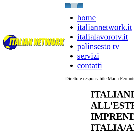
home
italiannetwork.it
italialavorotv.it
palinsesto tv
servizi
contatti
Direttore responsabile Maria Ferran
ITALIANI
ALL'EST
IMPREND
ITALIA/A