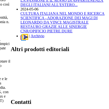
LA PASSIONE E IL SENSO DI APPARTENENZA
o così
DEGLI ITALIANI ALL'ESTERO...
2024-05-06
CULTURA ITALIANA NEL MONDO E RICERCA
ntità,
SCIENTIFICA - ADORAZIONE DEI MAGI DI
onia n.
LEONARDO DA VINCI: MAGISTRALE
RESTAURO GRAZIE ALLE SINERGIE
CNR/OPIFICIO PIETRE DURE
|
Archivio
,
limpici
Altri prodotti editoriali
ipate
tare il
o
 e le
a
dia.
G, con
ux e
ET)
Contatti