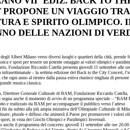
LANO VIIˆ EDIZ. BACK TO TH
 PROPONE UN VIAGGIO TRA
TURA E SPIRITO OLIMPICO. I
NNO DELLE NAZIONI DI VER
gli Alberi Milano verso diversi luoghi e quartieri della città, prende 
ca e sport per tessere un potente omaggio ai valori olimpici e paralimp
rio, Fondazione Riccardo Catella presenta giovedì 11 settembre alle or
 infrasettimanale – la settima edizione del Back to the City Concert, l’
, che ogni anno al rientro dalla pausa estiva riunisce migliaia di persone
grande musica classica.
o, Direttore Generale Culturale di BAM, Fondazione Riccardo Catella,
ert segna anche il momento di avvio di un programma speciale – “BAM
o e realizzato da BAM per accompagnare il pubblico verso l’atteso
in da subito alla più ampia iniziativa dell’Olimpiade Culturale di Mil
linare, plurale e diffuso che animerà il Paese per promuovere i valori ol
o sport, in vista dei Giochi Olimpici e Paralimpici Invernali.
ano anche il programma del concerto: giovedì 11 settembre alle ore 20.00 
l’Orchestra di Padova e del Veneto, diretta da Giuseppe Mengoli, e il 