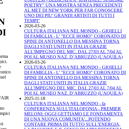
E
POETRY" UNA MOSTRA SENZA PRECEDENTI
AL MET DI NEW YORK PER FAR CONOSCERE
UNO DEI PIU' GRANDI ARTISTI DI TUTTI I
N
TEMPI"
2026-03-26
DI
CULTURA ITALIANA NEL MONDO - GIOIELLI
DI FAMIGLIA - L' "ECCE HOMO" CORONATO DI
SPINE DI ANTONELLO DA MESSINA TORNA
DAGLI STATI UNITI IN ITALIA GRAZIE
ALL'IMPEGNO DEL MIC. DAL 27/03 AL 7/04 AL
forma
POI AL MUSEO NAZ. D’ABRUZZO (L'AQUILA)
ici.
2026-03-26
e
CULTURA ITALIANA NEL MONDO - GIOIELLI
iconico
DI FAMIGLIA - L' "ECCE HOMO" CORONATO DI
 nel
SPINE DI ANTONELLO DA MESSINA TORNA
DAGLI STATI UNITI IN ITALIA GRAZIE
ALL'IMPEGNO DEL MIC. DAL 27/03 AL 7/04 AL
POI AL MUSEO NAZ. D’ABRUZZO (L'AQUILA)
 FAIR
2025-11-18
CULTURA ITALIANA NEL MONDO - Ia
ano
CONFERENZA SULL'ITALOFONIA - PREMIER
impici
MELONI: OGGI GETTIAMO LE FONDAMENTA
DI UNA NUOVA COMUNITA'...POTENDO
si
CONTARE PRIMA DI TUTTO SULL'ENERGIA,
Coro