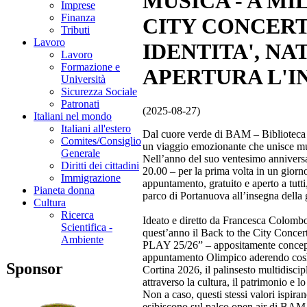
MUSICA - A MI
Imprese
Finanza
CITY CONCERT
Tributi
Lavoro
IDENTITA', NA
Lavoro
Formazione e
APERTURA L'I
Università
Sicurezza Sociale
Patronati
(2025-08-27)
Italiani nel mondo
Italiani all'estero
Dal cuore verde di BAM – Biblioteca de
Comites/Consiglio
un viaggio emozionante che unisce musi
Generale
Nell’anno del suo ventesimo anniversa
Diritti dei cittadini
20.00 – per la prima volta in un giorno
Immigrazione
appuntamento, gratuito e aperto a tutti
Pianeta donna
parco di Portanuova all’insegna della 
Cultura
Ricerca
Ideato e diretto da Francesca Colomb
Scientifica -
quest’anno il Back to the City Conc
Ambiente
PLAY 25/26” – appositamente concepit
appuntamento Olimpico aderendo così f
Sponsor
Cortina 2026, il palinsesto multidiscip
attraverso la cultura, il patrimonio e l
Non a caso, questi stessi valori ispir
esibiscono sul palco open air di BAM 