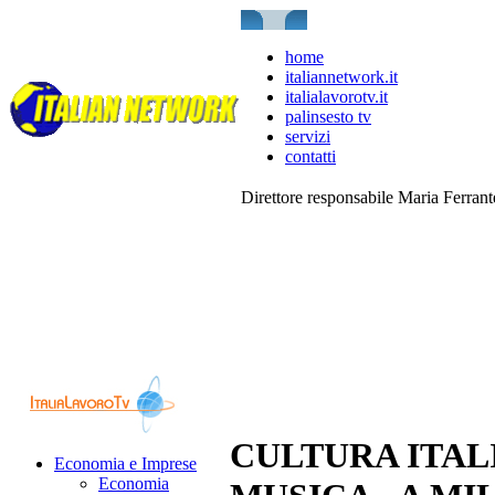
home
italiannetwork.it
italialavorotv.it
palinsesto tv
servizi
contatti
Direttore responsabile Maria Ferran
CULTURA ITAL
Economia e Imprese
Economia