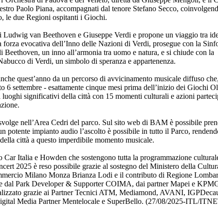
Maestro Paolo Piana, accompagnati dal tenore Stefano Secco, coinvolgend
 le due Regioni ospitanti i Giochi.
i di Ludwig van Beethoven e Giuseppe Verdi e propone un viaggio tra ide
la forza evocativa dell’Inno delle Nazioni di Verdi, prosegue con la Sinf
i Beethoven, un inno all’armonia tra uomo e natura, e si chiude con la
 Nabucco di Verdi, un simbolo di speranza e appartenenza.
o anche quest’anno da un percorso di avvicinamento musicale diffuso che
to 6 settembre - esattamente cinque mesi prima dell’inizio dei Giochi O
 luoghi significativi della città con 15 momenti culturali e azioni partec
azione.
si svolge nell’Area Cedri del parco. Sul sito web di BAM è possibile preno
n potente impianto audio l’ascolto è possibile in tutto il Parco, rendend
 della città a questo imperdibile momento musicale.
ar Italia e Howden che sostengono tutta la programmazione culturale
ncert 2025 è reso possibile grazie al sostegno del Ministero della Cultur
mercio Milano Monza Brianza Lodi e il contributo di Regione Lombar
nche dal Park Developer & Supporter COIMA, dai partner Mapei e KPM
ealizzato grazie ai Partner Tecnici ATM, Mediamond, AVANI, IGPDeca
Digital Media Partner Mentelocale e SuperBello. (27/08/2025-ITL/ITN