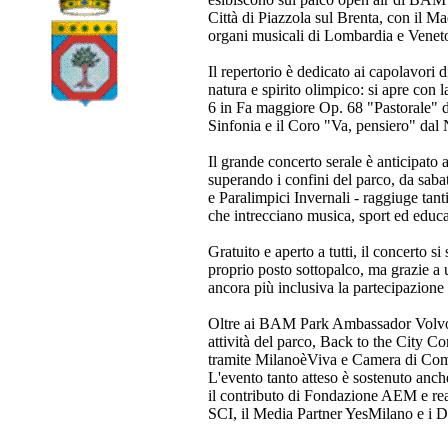
Città di Piazzola sul Brenta, con il 
organi musicali di Lombardia e Veneto,
Il repertorio è dedicato ai capolavor
natura e spirito olimpico: si apre con 
6 in Fa maggiore Op. 68 "Pastorale" d
Sinfonia e il Coro "Va, pensiero" dal
Il grande concerto serale è anticipat
superando i confini del parco, da saba
e Paralimpici Invernali - raggiuge tanti
che intrecciano musica, sport ed educ
Gratuito e aperto a tutti, il concerto 
proprio posto sottopalco, ma grazie a u
ancora più inclusiva la partecipazione
Oltre ai BAM Park Ambassador Volvo C
attività del parco, Back to the City Co
tramite MilanoèViva e Camera di Com
L'evento tanto atteso è sostenuto a
il contributo di Fondazione AEM e r
SCI, il Media Partner YesMilano e i 