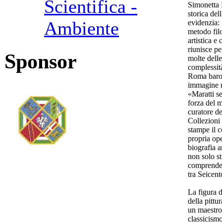
Scientifica -
Simonetta 
storica del
Ambiente
evidenzia: 
metodo filo
artistica e 
riunisce pe
Sponsor
molte delle
complessità
Roma baroc
immagine n
«Maratti se
forza del m
curatore de
Collezioni
stampe il c
propria op
biografia a
non solo s
comprender
tra Seicent
La figura 
della pitt
un maestro 
classicism