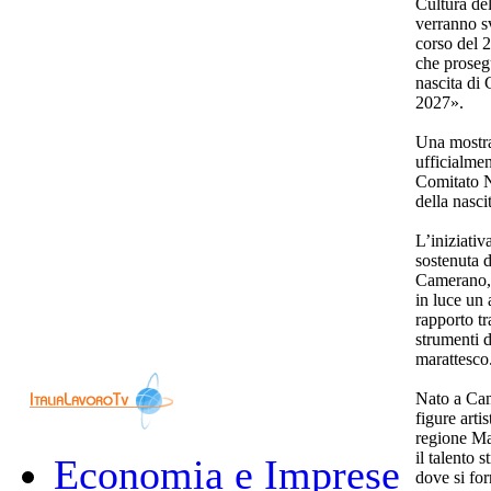
Cultura de
verranno sv
corso del 
che prosegu
nascita di 
2027».
Una mostra
ufficialme
Comitato N
della nasci
L’iniziativ
sostenuta 
Camerano, 
in luce un 
rapporto tr
strumenti 
marattesco
Nato a Cam
figure arti
regione Mar
il talento 
Economia e Imprese
dove si fo