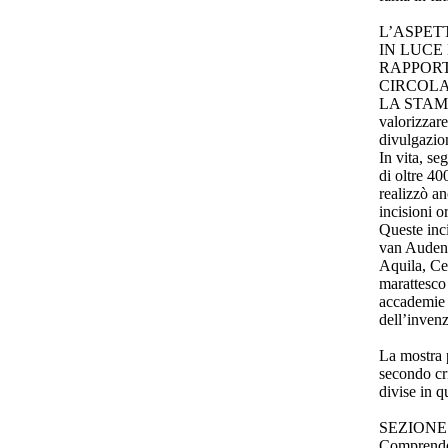
L’ASPET
IN LUCE
RAPPORT
CIRCOLA
LA STAMPA.
valorizzare
divulgazion
In vita, se
di oltre 400
realizzò a
incisioni or
Queste inci
van Audena
Aquila, Ces
marattesco 
accademie a
dell’invenz
La mostra 
secondo cri
divise in q
SEZIONE A 
Comprende l