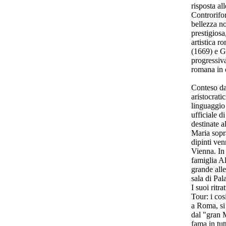
risposta al
Controrifo
bellezza no
prestigiosa
artistica 
(1669) e G
progressiva
romana in 
Conteso da 
aristocrati
linguaggio 
ufficiale di
destinate 
Maria sopr
dipinti ve
Vienna. In 
famiglia Alt
grande all
sala di Pal
I suoi ritr
Tour: i cos
a Roma, si 
dal "gran 
fama in tu