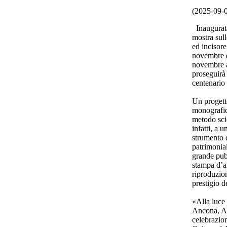
(2025-09-
Inaugurata
mostra sul
ed incisor
novembre d
novembre a
proseguirà 
centenario 
Un progett
monografica
metodo scie
infatti, a 
strumento d
patrimonial
grande pub
stampa d’a
riproduzio
prestigio de
«Alla luce 
Ancona, As
celebrazion