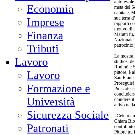
autorevole 
Economia
metà del Se
capitale, 
sua terra d
Imprese
rapporti c
motivo di o
Finanza
Maratti fu
Nazionale 
Tributi
patrocinio 
La mostra, 
Lavoro
studiosi d
Rodinò e S
Lavoro
pittore, è 
San France
Proseguirà 
Formazione e
Pinacoteca
concluders
Università
chiudere il 
attivo nell
Sicurezza Sociale
«Celebriam
Chiara Bio
Patronati
contribuito
Pittore tra