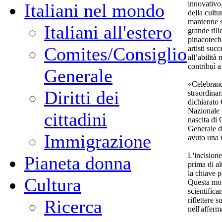
innovativo,
Italiani nel mondo
della cultu
mantenne st
Italiani all'estero
grande rili
pinacotech
Comites/Consiglio
artisti succ
all’abilità 
contribuì a
Generale
«Celebrand
Diritti dei
straordina
dichiarato 
Nazionale 
cittadini
nascita di 
Generale d
Immigrazione
avuto una 
L'incisione
Pianeta donna
prima di al
la chiave p
Cultura
Questa mos
scientifica
riflettere 
Ricerca
nell'afferm