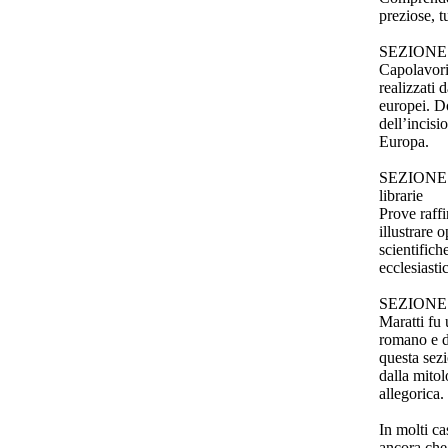
preziose, 
SEZIONE B 
Capolavori 
realizzati 
europei. D
dell’incisi
Europa.
SEZIONE C 
librarie
Prove raffi
illustrare o
scientific
ecclesiasti
SEZIONE D 
Maratti fu 
romano e d
questa sezio
dalla mitol
allegorica.
In molti c
ancora che 