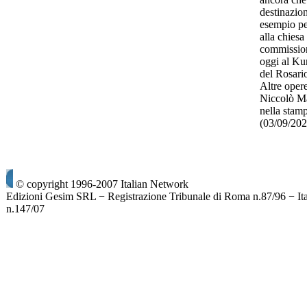
destinazio
esempio pe
alla chies
commission
oggi al Ku
del Rosario
Altre opere
Niccolò Ma
nella stam
(03/09/20
© copyright 1996-2007 Italian Network
Edizioni Gesim SRL − Registrazione Tribunale di Roma n.87/96 − It
n.147/07