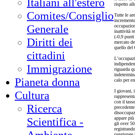
Italiani all'estero
rispetto al
Comites/Consiglio
Tutte le ar
incremento
Generale
occupazion
inattività 
(-0,9 punti
Diritti dei
mercato del
quello del
cittadini
L’occupazi
indipenden
Immigrazione
riguarda qu
indetermina
Pianeta donna
calo per en
I giovani, 
Cultura
rappresenta
con il tass
Ricerca
precedente 
disoccupaz
appare più 
Scientifica -
gli over 50
registrando
raggiunge 