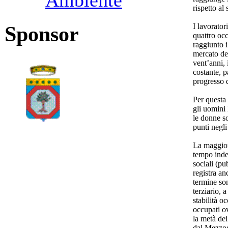
Ambiente
rispetto al
I lavorator
Sponsor
quattro oc
raggiunto 
mercato de
vent’anni, 
costante, 
progresso d
Per questa 
gli uomini
le donne s
punti negli
La maggior
tempo indet
sociali (pu
registra an
termine son
terziario, 
stabilità o
occupati ov
la metà dei
dal Mezzog