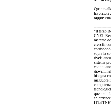
Quanto alla
lavoratori 
rappresent
-------------
“Il terzo B
CNEL Renat
mercato del
crescita c
corrisponde
sopra la so
rivela anco
sistema pro
continuano 
giovani ne
bisogna con
maggiore i
competenze
tecnologich
quello di f
ed efficace
ITL/ITNE