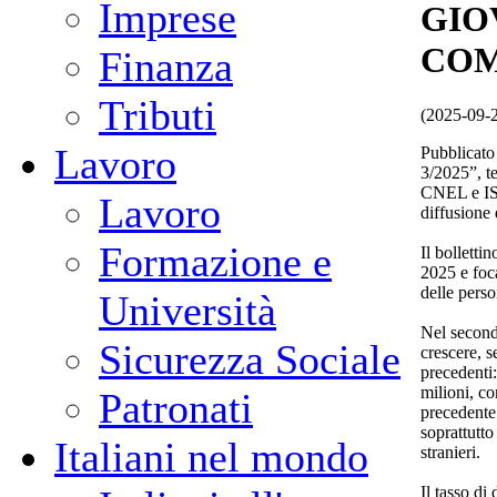
Imprese
GIO
COM
Finanza
Tributi
(2025-09-
Lavoro
Pubblicato
3/2025”, te
CNEL e IST
Lavoro
diffusione 
Formazione e
Il bolletti
2025 e foc
delle perso
Università
Nel second
Sicurezza Sociale
crescere, s
precedenti:
milioni, co
Patronati
precedente.
soprattutto
Italiani nel mondo
stranieri.
Il tasso di