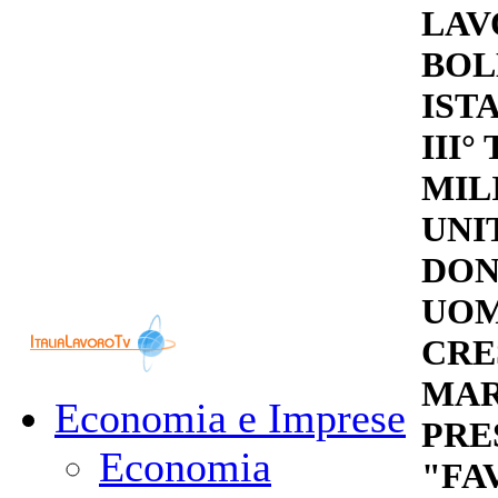
LAV
BOL
IST
III°
MILI
UNI
DON
UOM
CRE
MAR
Economia e Imprese
PRE
Economia
"FA