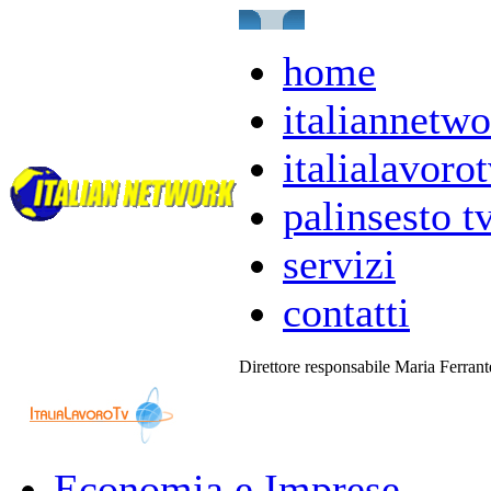
home
italiannetwo
italialavorot
palinsesto t
servizi
contatti
Direttore responsabile Maria Ferran
Economia e Imprese