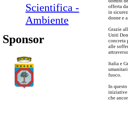
uomini del
Scientifica -
offerta d
in sicurez
Ambiente
donne e a
Grazie all
Uniti Don
Sponsor
concreta p
alle soff
attravers
Italia e G
umanitari
fuoco.
In questo
iniziativ
che ancor