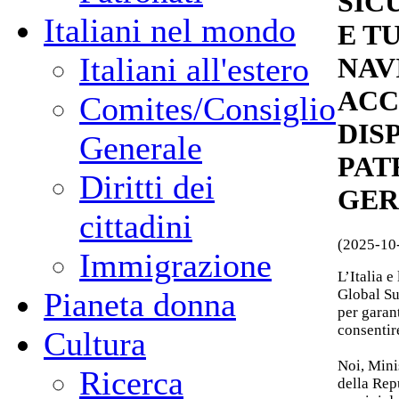
SIC
Italiani nel mondo
E T
Italiani all'estero
NAV
ACC
Comites/Consiglio
DIS
Generale
PAT
Diritti dei
GER
cittadini
(2025-10
Immigrazione
L’Italia e
Global Sum
Pianeta donna
per garant
consentir
Cultura
Noi, Minis
Ricerca
della Rep