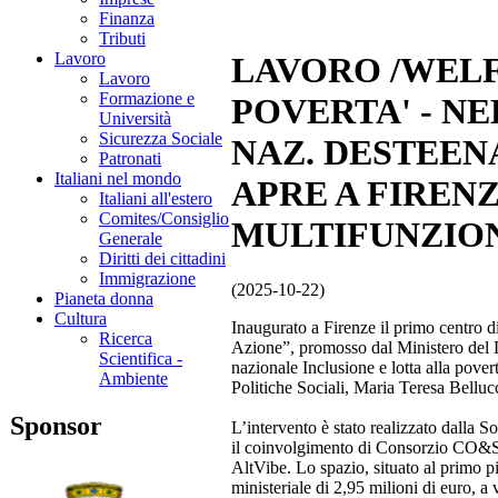
Finanza
Tributi
Lavoro
LAVORO /WELF
Lavoro
Formazione e
POVERTA' - N
Università
Sicurezza Sociale
NAZ. DESTEENA
Patronati
Italiani nel mondo
APRE A FIREN
Italiani all'estero
Comites/Consiglio
MULTIFUNZIONA
Generale
Diritti dei cittadini
Immigrazione
(2025-10-22)
Pianeta donna
Cultura
Inaugurato a Firenze il primo centro
Ricerca
Azione”, promosso dal Ministero del L
Scientifica -
nazionale Inclusione e lotta alla pover
Ambiente
Politiche Sociali, Maria Teresa Bellucc
Sponsor
L’intervento è stato realizzato dalla 
il coinvolgimento di Consorzio CO&S
AltVibe. Lo spazio, situato al primo 
ministeriale di 2,95 milioni di euro, a