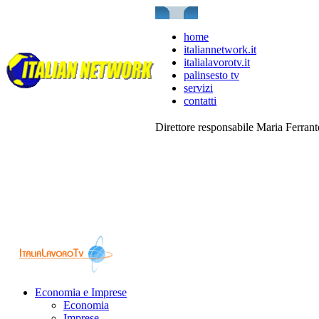
home
italiannetwork.it
italialavorotv.it
palinsesto tv
servizi
contatti
Direttore responsabile Maria Ferran
Economia e Imprese
Economia
Imprese