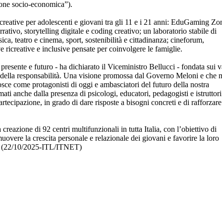
usione socio-economica”).
 ricreative per adolescenti e giovani tra gli 11 e i 21 anni: EduGaming Zo
ativo, storytelling digitale e coding creativo; un laboratorio stabile di
ica, teatro e cinema, sport, sostenibilità e cittadinanza; cineforum,
tive ricreative e inclusive pensate per coinvolgere le famiglie.
esente e futuro - ha dichiarato il Viceministro Bellucci - fondata sui v
 e della responsabilità. Una visione promossa dal Governo Meloni e che 
onosce come protagonisti di oggi e ambasciatori del futuro della nostra
ti anche dalla presenza di psicologi, educatori, pedagogisti e istruttori
artecipazione, in grado di dare risposte a bisogni concreti e di rafforzare
eazione di 92 centri multifunzionali in tutta Italia, con l’obiettivo di
uovere la crescita personale e relazionale dei giovani e favorire la loro
le. (22/10/2025-ITL/ITNET)