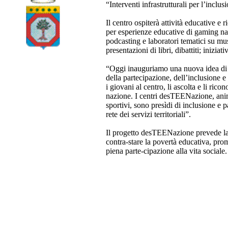
“Interventi infrastrutturali per l’incl
Il centro ospiterà attività educative e
per esperienze educative di gaming narr
podcasting e laboratori tematici su mus
presentazioni di libri, dibattiti; inizia
“Oggi inauguriamo una nuova idea di pr
della partecipazione, dell’inclusione
i giovani al centro, li ascolta e li ric
nazione. I centri desTEENazione, anima
sportivi, sono presìdi di inclusione e p
rete dei servizi territoriali”.
Il progetto desTEENazione prevede la cr
contra-stare la povertà educativa, prom
piena parte-cipazione alla vita socia