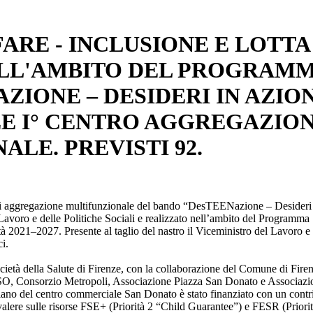
ARE - INCLUSIONE E LOTTA
ELL'AMBITO DEL PROGRAM
ZIONE – DESIDERI IN AZIO
ZE I° CENTRO AGGREGAZIO
LE. PREVISTI 92.
 di aggregazione multifunzionale del bando “DesTEENazione – Desideri
avoro e delle Politiche Sociali e realizzato nell’ambito del Programma
tà 2021–2027. Presente al taglio del nastro il Viceministro del Lavoro e 
i.
Società della Salute di Firenze, con la collaborazione del Comune di Fire
O, Consorzio Metropoli, Associazione Piazza San Donato e Associazi
piano del centro commerciale San Donato è stato finanziato con un contr
 valere sulle risorse FSE+ (Priorità 2 “Child Guarantee”) e FESR (Priori