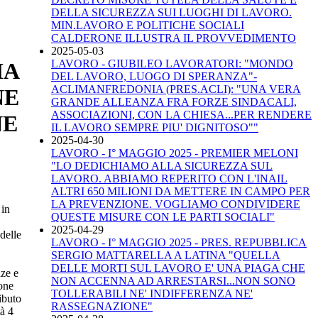
DELLA SICUREZZA SUI LUOGHI DI LAVORO.
MIN.LAVORO E POLITICHE SOCIALI
CALDERONE ILLUSTRA IL PROVVEDIMENTO
2025-05-03
LAVORO - GIUBILEO LAVORATORI: "MONDO
MA
DEL LAVORO, LUOGO DI SPERANZA"-
ACLIMANFREDONIA (PRES.ACLI): "UNA VERA
NE
GRANDE ALLEANZA FRA FORZE SINDACALI,
ASSOCIAZIONI, CON LA CHIESA...PER RENDERE
NE
IL LAVORO SEMPRE PIU' DIGNITOSO""
2025-04-30
LAVORO - I° MAGGIO 2025 - PREMIER MELONI
"LO DEDICHIAMO ALLA SICUREZZA SUL
LAVORO. ABBIAMO REPERITO CON L'INAIL
ALTRI 650 MILIONI DA METTERE IN CAMPO PER
LA PREVENZIONE. VOGLIAMO CONDIVIDERE
 in
QUESTE MISURE CON LE PARTI SOCIALI"
2025-04-29
delle
LAVORO - I° MAGGIO 2025 - PRES. REPUBBLICA
SERGIO MATTARELLA A LATINA "QUELLA
DELLE MORTI SUL LAVORO E' UNA PIAGA CHE
nze e
NON ACCENNA AD ARRESTARSI...NON SONO
one
TOLLERABILI NE' INDIFFERENZA NE'
ibuto
RASSEGNAZIONE"
tà 4