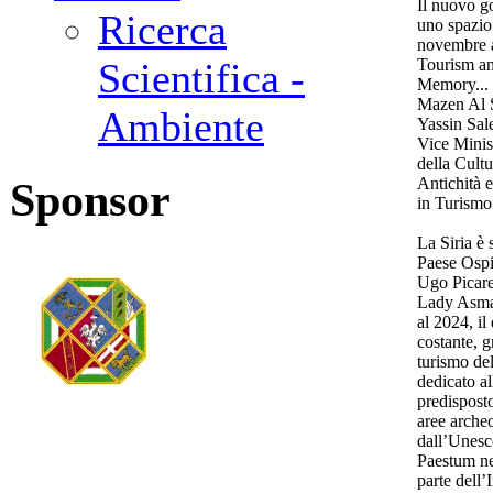
Il nuovo g
Ricerca
uno spazio
novembre al
Tourism an
Scientifica -
Memory... 
Mazen Al 
Ambiente
Yassin Sal
Vice Minis
della Cult
Antichità 
Sponsor
in Turismo
La Siria è 
Paese Ospi
Ugo Picare
Lady Asma a
al 2024, il
costante, g
turismo del
dedicato a
predispost
aree arche
dall’Unesco
Paestum ne
parte dell