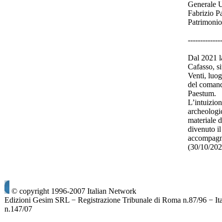
Generale U
Fabrizio P
Patrimonio
-------------
Dal 2021 la
Cafasso, si
Venti, luo
del comand
Paestum.
L’intuizio
archeologi
materiale 
divenuto il
accompagna
(30/10/20
© copyright 1996-2007 Italian Network
Edizioni Gesim SRL − Registrazione Tribunale di Roma n.87/96 − It
n.147/07