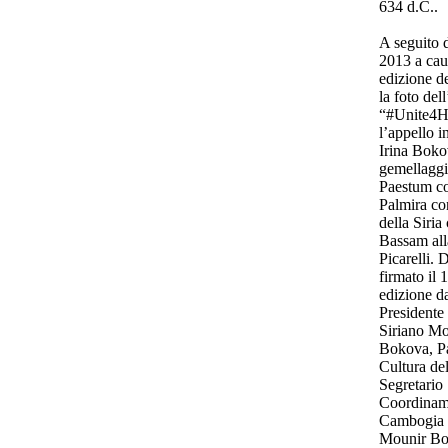
634 d.C..
A seguito d
2013 a cau
edizione de
la foto del
“#Unite4H
l’appello 
Irina Boko
gemellaggio
Paestum con
Palmira co
della Siri
Bassam al
Picarelli. 
firmato il
edizione d
Presidente
Siriano Mo
Bokova, Pa
Cultura d
Segretario 
Coordiname
Cambogia e
Mounir Bou