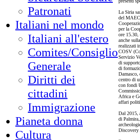
presenti sp
Patronati
La Siria sa
del MAECI 
Italiani nel mondo
Cooperazio
per la Coo
ore 15.30,
Italiani all'estero
anche sulla
realizzati
Comites/Consiglio
COSV (Coor
Servizio V
Generale
di supporto
di formazio
Damasco, og
Diritti dei
centro di u
con fondi
cittadini
Commission
Africa e G
affari polit
Immigrazione
Dal 2015, a
Pianeta donna
di Palmira
archeologic
Discovery
Cultura