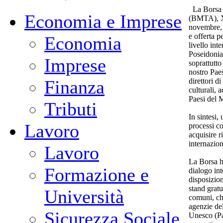
La Borsa 
Economia e Imprese
(BMTA), XX
novembre, 
e offerta p
Economia
livello int
Poseidoni
Imprese
soprattutto
nostro Pae
direttori d
Finanza
culturali, a
Paesi del 
Tributi
In sintesi,
Lavoro
processi con
acquisire r
internazion
Lavoro
La Borsa ha
Formazione e
dialogo int
disposizion
stand gratu
Università
comuni, ch
agenzie del
Sicurezza Sociale
Unesco (Pa