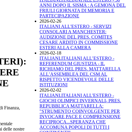
ANNI DOPO IL SISMA : A GEMONA DEL
FRIULI GIORNATA DI MEMORIA E
PARTECIPAZIONE
2026-02-26
ITALIANI ALL'ESTERO - SERVIZI
CONSOLARI A MANCHESTER:
AUDIZIONE DEL PRES. COMITES
CESARE ARDITO IN COMMISSIONE
ESTERI ALLA CAMERA
2026-02-18
ITALIANI.ITALIANI ALL’ESTERO -
TERI):
REFERENDUM GIUSTIZIA - IL
RICHIAMO DEL PRES. MATTARELLA
TERE
ALL’ASSEMBLEA DEL CSM AL
RISPETTO VICENDEVOLE DELLE
NE
ISTITUZIONI
2026-02-02
ITALIANI.ITALIANI ALL'ESTERO -
GIOCHI OLIMPICI INVERNALI- PRES.
REPUBBLICA MATTARELLA:
di Finanza,
"STRUMENTO COINVOLGENTE PER
INVOCARE PACE E COMPRENSIONE
RECIPROCA...SPERANZA CHE
mentale
ACCOMUNA POPOLI DI TUTTI I
i delle nostre