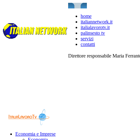
home
italiannetwork.it
italialavorotv.it
palinsesto tv
servizi
contatti
Direttore responsabile Maria Ferran
Economia e Imprese
Economia