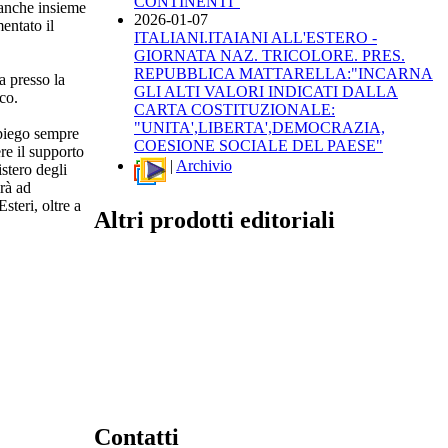
CONTINENTI"
 anche insieme
2026-01-07
entato il
ITALIANI.ITAIANI ALL'ESTERO -
GIORNATA NAZ. TRICOLORE. PRES.
REPUBBLICA MATTARELLA:"INCARNA
a presso la
GLI ALTI VALORI INDICATI DALLA
co.
CARTA COSTITUZIONALE:
"UNITA',LIBERTA',DEMOCRAZIA,
mpiego sempre
COESIONE SOCIALE DEL PAESE"
re il supporto
|
Archivio
stero degli
irà ad
teri, oltre a
Altri prodotti editoriali
Contatti