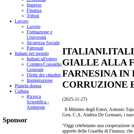
Imprese
Finanza
Tributi
Lavoro
Lavoro
Formazione e
Università
Sicurezza Sociale
Patronati
ITALIANI.ITAL
Italiani nel mondo
Italiani all'estero
GIALLE ALLA F
Comites/Consiglio
Generale
FARNESINA IN
Diritti dei cittadini
Immigrazione
CORRUZIONE E
Pianeta donna
Cultura
Ricerca
(2025-11-27)
Scientifica -
Ambiente
Il Ministro degli Esteri, Antonio Taj
Gen. C.A. Andrea De Gennaro, i nuovi l
Sponsor
“Oggi celebriamo una cooperazione sto
apporto della Guardia di Finanza, che 