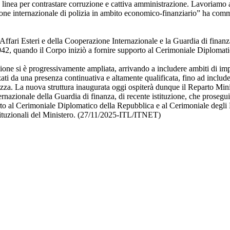
ma linea per contrastare corruzione e cattiva amministrazione. Lavoriamo
ione internazionale di polizia in ambito economico-finanziario” ha comm
 Affari Esteri e della Cooperazione Internazionale e la Guardia di finanz
942, quando il Corpo iniziò a fornire supporto al Cerimoniale Diplomati
zione si è progressivamente ampliata, arrivando a includere ambiti di i
zzati da una presenza continuativa e altamente qualificata, fino ad include
rezza. La nuova struttura inaugurata oggi ospiterà dunque il Reparto Mini
rnazionale della Guardia di finanza, di recente istituzione, che prosegu
to al Cerimoniale Diplomatico della Repubblica e al Cerimoniale degli Es
 istituzionali del Ministero. (27/11/2025-ITL/ITNET)