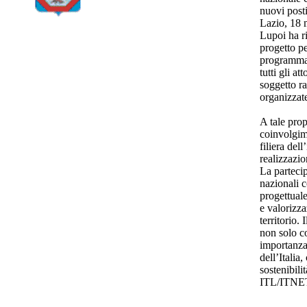
nuovi posti 
Lazio, 18 m
Lupoi ha ri
progetto pe
programmaz
tutti gli a
soggetto ra
organizzat
A tale prop
coinvolgime
filiera dell
realizzazio
La partecip
nazionali c
progettuale
e valorizz
territorio.
non solo co
importanza
dell’Italia
sostenibili
ITL/ITNE