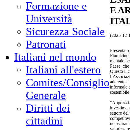
Formazione e
E A
Università
ITA
Sicurezza Sociale
(2025-12-
Patronati
Presentato
Italiani nel mondo
Fiumicino.
mentale per
Paese, che 
Italiani all'estero
Questo il 
l’Associazi
Comites/Consiglio
aderente a
informale d
Generale
sostenibil
“Apprezzia
Diritti dei
investiment
settore del
cittadini
competitivi
ne uscirann
valorizzare