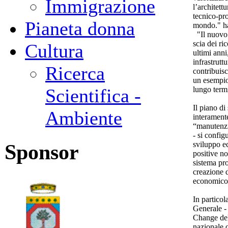
Immigrazione
l’architett
tecnico-pro
Pianeta donna
mondo." ha
"Il nuovo 
scia dei ri
Cultura
ultimi anni
infrastrutt
Ricerca
contribuis
un esempio 
lungo term
Scientifica -
Il piano di
Ambiente
interamente
“manutenzio
- si config
sviluppo e
Sponsor
positive no
sistema pro
creazione 
economico 
In particol
Generale - 
Change del
nazionale c