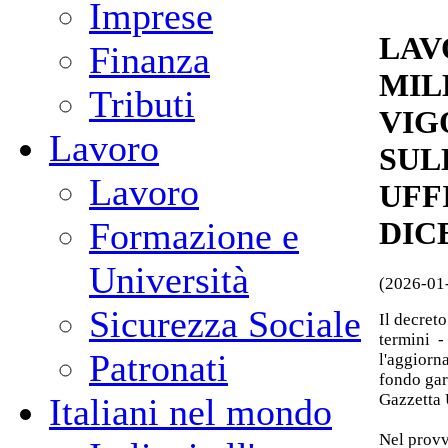
Imprese
LAV
Finanza
MIL
Tributi
VIG
Lavoro
SUL
Lavoro
UFFI
Formazione e
DIC
Università
(2026-01
Sicurezza Sociale
Il decret
termini -
Patronati
l'aggiorn
fondo gar
Gazzetta 
Italiani nel mondo
Nel provv