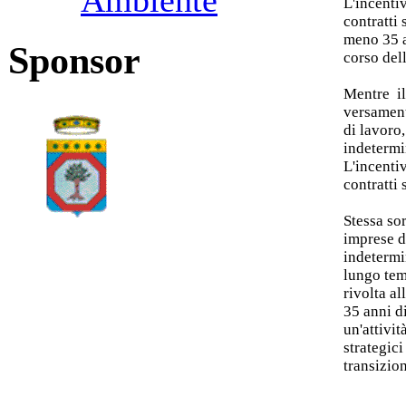
Ambiente
L'incenti
contratti
meno 35 a
Sponsor
corso dell
Mentre il
versament
di lavoro
indetermi
L'incenti
contratti
Stessa sor
imprese 
indetermi
lungo tem
rivolta a
35 anni di
un'attivit
strategici
transizio