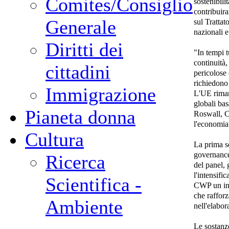
Comites/Consiglio
sostenibili
contribuira
Generale
sul Trattat
nazionali e
Diritti dei
"In tempi t
continuità,
cittadini
pericolose 
richiedono 
Immigrazione
L'UE riman
globali bas
Pianeta donna
Roswall, Co
l'economia
Cultura
La prima se
governance
Ricerca
del panel, 
l'intensifi
Scientifica -
CWP un inv
che rafforza
Ambiente
nell'elabor
Le sostanz