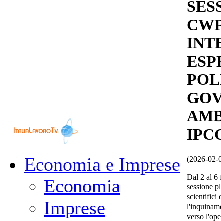
SES
CWP
INT
ESP
POL
GOV
AMB
IPCC
Economia e Imprese
(2026-02-
Dal 2 al 6 
Economia
sessione pl
scientifici 
Imprese
l'inquina
verso l'ope