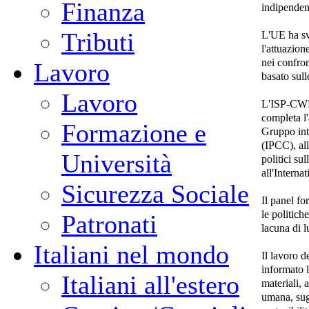
Finanza
indipenden
Tributi
L'UE ha svo
l'attuazio
nei confron
Lavoro
basato sul
Lavoro
L'ISP-CWP,
completa l'
Formazione e
Gruppo int
(IPCC), all
Università
politici su
all'Intern
Sicurezza Sociale
Il panel fo
le politich
Patronati
lacuna di 
Italiani nel mondo
Il lavoro 
informato l
Italiani all'estero
materiali, 
umana, sugl