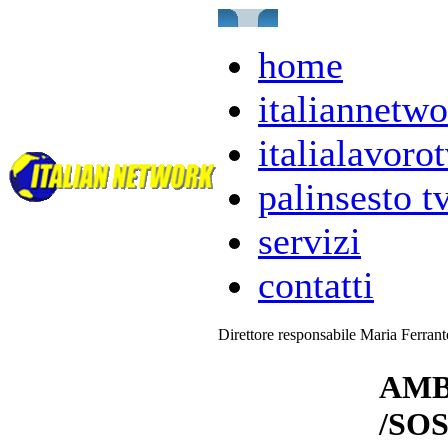
home
italiannetwo
italialavorot
palinsesto t
servizi
contatti
Direttore responsabile Maria Ferran
AMB
/SO