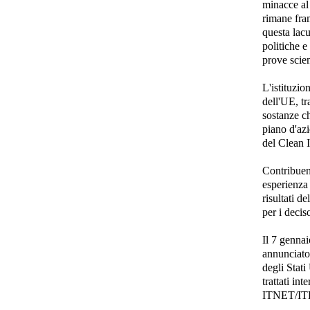
minacce al
rimane fr
questa lac
politiche e
prove scien
L'istituzio
dell'UE, tra
sostanze ch
piano d'azi
del Clean I
Contribuen
esperienza 
risultati de
per i deciso
Il 7 gennai
annunciato
degli Stati
trattati in
ITNET/IT