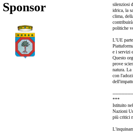
Sponsor
silenziosi d
idrica, la 
clima, della
contribuirà
politiche v
L'UE parte
Piattaforma
e i serviz
Questo orga
prove scien
natura. La 
con l'adozi
dell'impatt
-------------
***
Istituito 
Nazioni Uni
più critici
L'inquinam