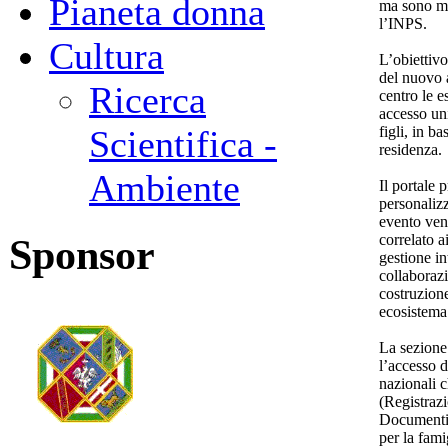
Pianeta donna
ma sono mo
l’INPS.
Cultura
L’obiettiv
del nuovo 
Ricerca
centro le e
accesso uni
figli, in ba
Scientifica -
residenza.
Ambiente
Il portale 
personalizza
evento ven
correlato a
Sponsor
gestione in
collaboraz
costruzion
ecosistema 
La sezione 
l’accesso d
nazionali c
(Registrazi
Documenti d
per la fami