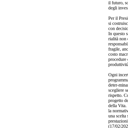
il futuro, 
degli inves
Per il Pres
si costruisc
con decisio
In questo s
rialità non
responsabi
fragile, an
costo macr
procedure è
produttivit
Ogni incert
programmaz
deter-mina
scegliere 
rispetto. C
progetto d
della Vita
la normati
una scelta 
prestazioni
(17/02/20