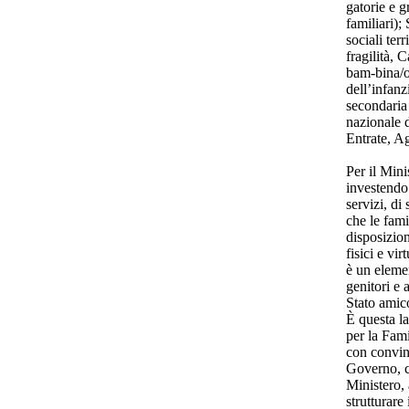
gatorie e g
familiari);
sociali terr
fragilità, C
bam-bina/o 
dell’infanz
secondaria 
nazionale 
Entrate, Ag
Per il Min
investendo 
servizi, di
che le fami
disposizio
fisici e vir
è un elemen
genitori e 
Stato amic
È questa la
per la Fami
con convinz
Governo, c
Ministero,
strutturare