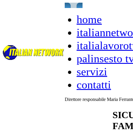
home
italiannetwo
italialavorot
palinsesto t
servizi
contatti
Direttore responsabile Maria Ferran
SIC
FAM