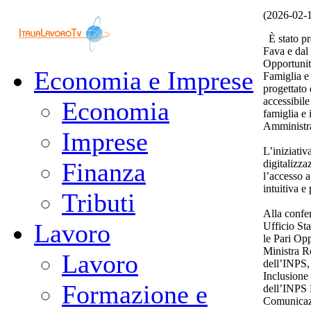
(2026-02-
È stato pr
Fava e dal 
Opportunit
Economia e Imprese
Famiglia e 
progettato 
accessibil
Economia
famiglia e 
Amministraz
Imprese
L’iniziativ
digitalizza
Finanza
l’accesso a
intuitiva e 
Tributi
Alla confe
Lavoro
Ufficio Sta
le Pari Opp
Ministra Ro
Lavoro
dell’INPS, 
Inclusione 
Formazione e
dell’INPS 
Comunicaz