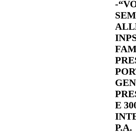
-“V
SEM
ALL
INPS
FAM
PRE
POR
GENI
PRE
E 30
INT
P.A.