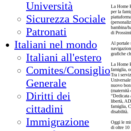
Università
La Home Pa
per la fami
Sicurezza Sociale
piattaforma
(personaliz
bambina/bam
Patronati
di Prossimi
Italiani nel mondo
Al portale 
navigazione
grafiche ch
Italiani all'estero
La Home Pa
Comites/Consiglio
famiglia, o
Tra i serv
Generale
Universale
nuovo bonu
(maternità 
Diritti dei
“Dedicata a
libertà, A
cittadini
famiglia, C
disabilità.
Immigrazione
Oggi le mis
di oltre 10