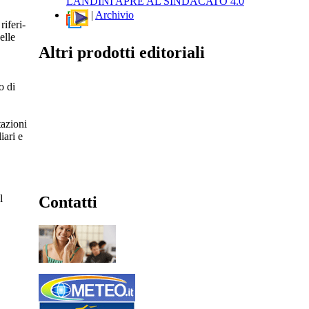
LANDINI APRE AL SINDACATO 4.0
|
Archivio
iferi-
elle
Altri prodotti editoriali
o di
tazioni
iari e
l
Contatti