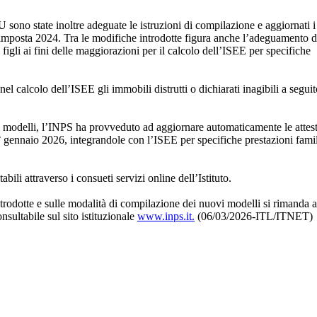
no state inoltre adeguate le istruzioni di compilazione e aggiornati i r
 d’imposta 2024. Tra le modifiche introdotte figura anche l’adeguamento d
 figli ai fini delle maggiorazioni per il calcolo dell’ISEE per specifiche
el calcolo dell’ISEE gli immobili distrutti o dichiarati inagibili a seguit
 modelli, l’INPS ha provveduto ad aggiornare automaticamente le attes
 gennaio 2026, integrandole con l’ISEE per specifiche prestazioni famil
bili attraverso i consueti servizi online dell’Istituto.
introdotte e sulle modalità di compilazione dei nuovi modelli si rimanda a
ultabile sul sito istituzionale
www.inps.it.
(06/03/2026-ITL/ITNET)