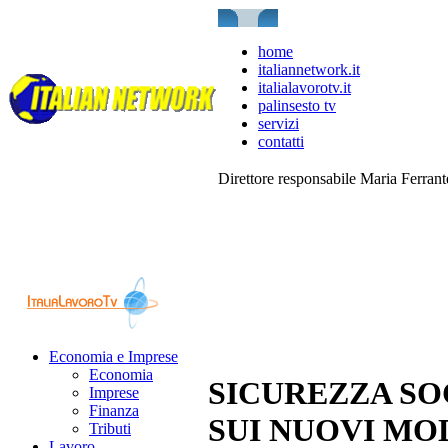
home
italiannetwork.it
italialavorotv.it
palinsesto tv
servizi
contatti
Direttore responsabile Maria Ferran
Economia e Imprese
Economia
SICUREZZA SOC
Imprese
Finanza
SUI NUOVI MOD
Tributi
Lavoro