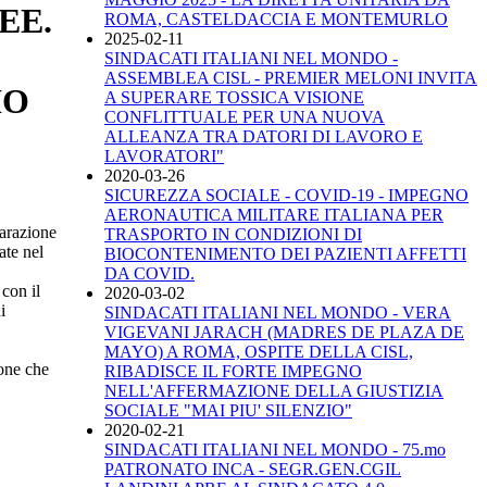
EE.
ROMA, CASTELDACCIA E MONTEMURLO
2025-02-11
SINDACATI ITALIANI NEL MONDO -
ASSEMBLEA CISL - PREMIER MELONI INVITA
IO
A SUPERARE TOSSICA VISIONE
CONFLITTUALE PER UNA NUOVA
ALLEANZA TRA DATORI DI LAVORO E
LAVORATORI"
2020-03-26
SICUREZZA SOCIALE - COVID-19 - IMPEGNO
AERONAUTICA MILITARE ITALIANA PER
iarazione
TRASPORTO IN CONDIZIONI DI
ate nel
BIOCONTENIMENTO DEI PAZIENTI AFFETTI
DA COVID.
 con il
2020-03-02
i
SINDACATI ITALIANI NEL MONDO - VERA
VIGEVANI JARACH (MADRES DE PLAZA DE
MAYO) A ROMA, OSPITE DELLA CISL,
ione che
RIBADISCE IL FORTE IMPEGNO
NELL'AFFERMAZIONE DELLA GIUSTIZIA
SOCIALE "MAI PIU' SILENZIO"
2020-02-21
SINDACATI ITALIANI NEL MONDO - 75.mo
PATRONATO INCA - SEGR.GEN.CGIL