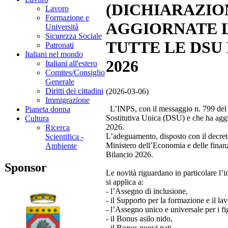
(DICHIARAZION
Lavoro
Formazione e
AGGIORNATE L
Università
Sicurezza Sociale
TUTTE LE DSU
Patronati
Italiani nel mondo
2026
Italiani all'estero
Comites/Consiglio
Generale
Diritti dei cittadini
(2026-03-06)
Immigrazione
L’INPS, con il messaggio n. 799 del 
Pianeta donna
Sostitutiva Unica (DSU) e che ha aggi
Cultura
2026.
Ricerca
L’adeguamento, disposto con il decreto 
Scientifica -
Ministero dell’Economia e delle finanz
Ambiente
Bilancio 2026.
Sponsor
Le novità riguardano in particolare l’i
si applica a:
- l’Assegno di inclusione,
- il Supporto per la formazione e il lav
- l’Assegno unico e universale per i fig
- il Bonus asilo nido,
- il Bonus nuovi nati.