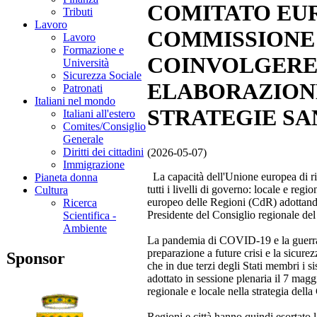
COMITATO EU
Tributi
Lavoro
COMMISSIONE 
Lavoro
Formazione e
COINVOLGERE 
Università
Sicurezza Sociale
ELABORAZIONE
Patronati
Italiani nel mondo
STRATEGIE SA
Italiani all'estero
Comites/Consiglio
Generale
Diritti dei cittadini
(2026-05-07)
Immigrazione
La capacità dell'Unione europea di r
Pianeta donna
tutti i livelli di governo: locale e re
Cultura
europeo delle Regioni (CdR) adottando
Ricerca
Presidente del Consiglio regionale del
Scientifica -
Ambiente
La pandemia di COVID-19 e la guerra d
preparazione a future crisi e la sicurez
Sponsor
che in due terzi degli Stati membri i si
adottato in sessione plenaria il 7 mag
regionale e locale nella strategia de
Regioni e città hanno quindi esortato