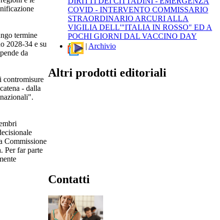
DIRITTI DEI CITTADINI - EMERGENZA
anificazione
COVID - INTERVENTO COMMISSARIO
STRAORDINARIO ARCURI ALLA
VIGILIA DELL'"ITALIA IN ROSSO" ED A
lungo termine
POCHI GIORNI DAL VACCINO DAY
odo 2028-34 e su
|
Archivio
dipende da
Altri prodotti editoriali
i contromisure
catena - dalla
 nazionali".
membri
decisionale
e la Commissione
. Per far parte
amente
Contatti