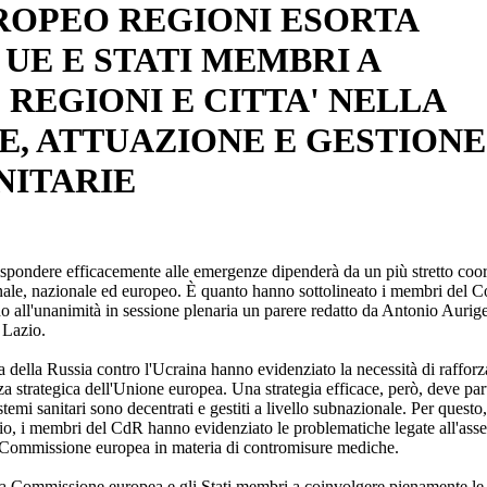
ROPEO REGIONI ESORTA
UE E STATI MEMBRI A
REGIONI E CITTA' NELLA
, ATTUAZIONE E GESTIONE
NITARIE
ispondere efficacemente alle emergenze dipenderà da un più stretto co
gionale, nazionale ed europeo. È quanto hanno sottolineato i membri del 
 all'unanimità in sessione plenaria un parere redatto da Antonio Auri
 Lazio.
ella Russia contro l'Ucraina hanno evidenziato la necessità di rafforz
za strategica dell'Unione europea. Una strategia efficace, però, deve part
stemi sanitari sono decentrati e gestiti a livello subnazionale. Per questo
gio, i membri del CdR hanno evidenziato le problematiche legate all'assen
lla Commissione europea in materia di contromisure mediche.
 la Commissione europea e gli Stati membri a coinvolgere pienamente le 