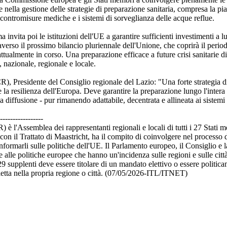
 e nella gestione delle strategie di preparazione sanitaria, compresa la pi
le contromisure mediche e i sistemi di sorveglianza delle acque reflue.
invita poi le istituzioni dell'UE a garantire sufficienti investimenti a 
ttraverso il prossimo bilancio pluriennale dell'Unione, che coprirà il peri
attualmente in corso. Una preparazione efficace a future crisi sanitarie 
 nazionale, regionale e locale.
), Presidente del Consiglio regionale del Lazio: "Una forte strategia d
 la resilienza dell'Europa. Deve garantire la preparazione lungo l'intera 
la diffusione - pur rimanendo adattabile, decentrata e allineata ai sistemi
-----------------
 è l'Assemblea dei rappresentanti regionali e locali di tutti i 27 Stati 
on il Trattato di Maastricht, ha il compito di coinvolgere nel processo 
i informarli sulle politiche dell'UE. Il Parlamento europeo, il Consiglio 
alle politiche europee che hanno un'incidenza sulle regioni e sulle città
supplenti deve essere titolare di un mandato elettivo o essere politic
letta nella propria regione o città. (07/05/2026-ITL/ITNET)