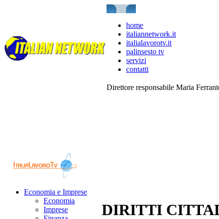
home
italiannetwork.it
italialavorotv.it
palinsesto tv
servizi
contatti
Direttore responsabile Maria Ferran
Economia e Imprese
Economia
DIRITTI CITTA
Imprese
Finanza