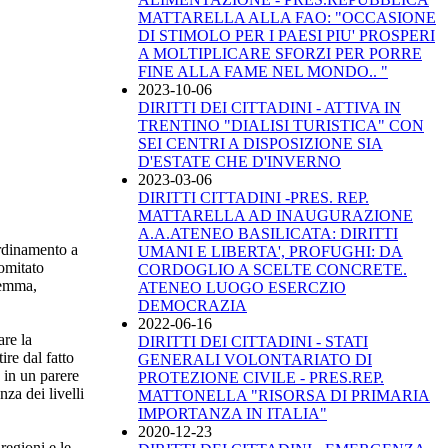
MATTARELLA ALLA FAO: "OCCASIONE
DI STIMOLO PER I PAESI PIU' PROSPERI
A MOLTIPLICARE SFORZI PER PORRE
FINE ALLA FAME NEL MONDO.. "
2023-10-06
DIRITTI DEI CITTADINI - ATTIVA IN
TRENTINO "DIALISI TURISTICA" CON
SEI CENTRI A DISPOSIZIONE SIA
D'ESTATE CHE D'INVERNO
2023-03-06
DIRITTI CITTADINI -PRES. REP.
MATTARELLA AD INAUGURAZIONE
A.A.ATENEO BASILICATA: DIRITTI
ordinamento a
UMANI E LIBERTA', PROFUGHI: DA
Comitato
CORDOGLIO A SCELTE CONCRETE.
gemma,
ATENEO LUOGO ESERCZIO
DEMOCRAZIA
2022-06-16
are la
DIRITTI DEI CITTADINI - STATI
ire dal fatto
GENERALI VOLONTARIATO DI
, in un parere
PROTEZIONE CIVILE - PRES.REP.
za dei livelli
MATTONELLA "RISORSA DI PRIMARIA
IMPORTANZA IN ITALIA"
2020-12-23
regioni e le