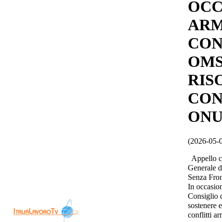
OCC
ARM
CON
OMS
RIS
CON
ON
(2026-05-
Appello co
Generale d
Senza Fron
In occasio
Consiglio d
sostenere e
conflitti ar