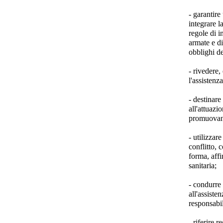
- garantire
integrare la
regole di i
armate e di
obblighi de
- rivedere,
l'assistenza
- destinare
all'attuazi
promuovano
- utilizzare
conflitto, 
forma, affi
sanitaria;
- condurre 
all'assisten
responsabil
- riferire 