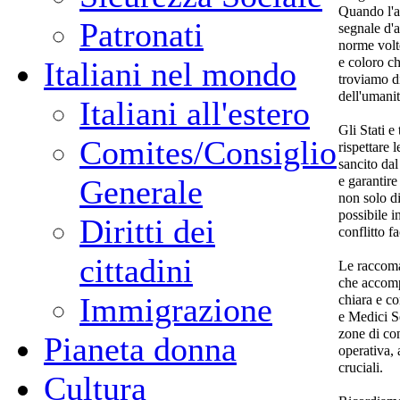
Quando l'as
Patronati
segnale d'a
norme volte
e coloro ch
Italiani nel mondo
troviamo di
dell'umanit
Italiani all'estero
Gli Stati e
Comites/Consiglio
rispettare 
sancito dal
e garantire
Generale
non solo di
possibile in
Diritti dei
conflitto f
cittadini
Le raccoma
che accom
Immigrazione
chiara e co
e Medici Se
zone di con
Pianeta donna
operativa, 
cruciali.
Cultura