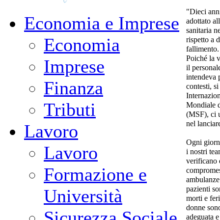
"Dieci anni
Economia e Imprese
adottato al
sanitaria n
Economia
rispetto a
fallimento.
Poiché la v
Imprese
il personal
intendeva p
Finanza
contesti, s
Internazio
Tributi
Mondiale d
(MSF), ci 
nel lanciar
Lavoro
Ogni giorno
Lavoro
i nostri te
verificano 
Formazione e
compromess
ambulanze s
pazienti s
Università
morti e feri
donne sono 
Sicurezza Sociale
adeguata e 