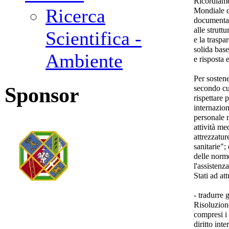
Ricordiamo
Ricerca
Mondiale de
documentaz
alle strutt
Scientifica -
e la traspa
solida base
Ambiente
e risposta
Per sosten
Sponsor
secondo cui
rispettare 
internaziona
personale 
attività me
attrezzatur
sanitarie";
delle norme
l'assistenza
Stati ad at
- tradurre 
Risoluzion
compresi i 
diritto int