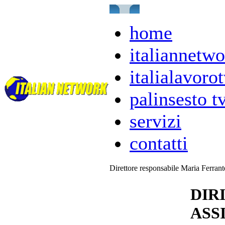
home
italiannetwo
italialavorot
palinsesto t
servizi
contatti
Direttore responsabile Maria Ferran
DIRI
ASS