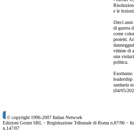
Risoluzione
e le lezio
Dieci anni 
di guerra d
come color
protetti. A
danneggiate
vittime di 
una violazi
politica.
Esortiamo i
leadership 
sanitaria n
(04/05/20
© copyright 1996-2007 Italian Network
Edizioni Gesim SRL − Registrazione Tribunale di Roma n.87/96 − It
n.147/07