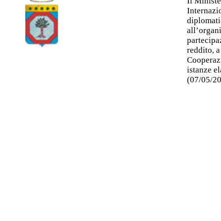
Il Minist
Internazi
diplomati
all’organ
partecipa
reddito, a
Cooperazi
istanze el
(07/05/2