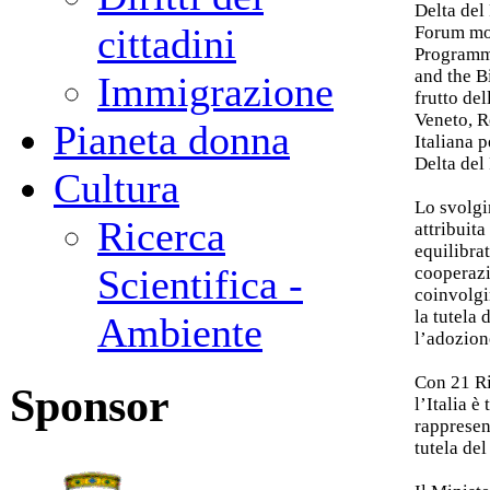
Delta del 
cittadini
Forum mon
Programm
and the B
Immigrazione
frutto de
Veneto, 
Pianeta donna
Italiana 
Delta del
Cultura
Lo svolgi
Ricerca
attribuit
equilibrat
Scientifica -
cooperazio
coinvolgi
la tutela 
Ambiente
l’adozion
Con 21 Ri
Sponsor
l’Italia 
rappresen
tutela del