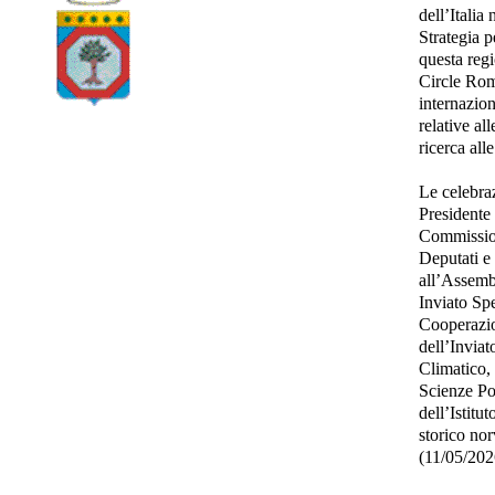
dell’Italia
Strategia p
questa regi
Circle Rom
internazion
relative al
ricerca all
Le celebraz
Presidente
Commission
Deputati e
all’Assemb
Inviato Spe
Cooperazio
dell’Invia
Climatico, 
Scienze Pol
dell’Istitu
storico no
(11/05/20