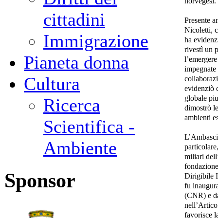
norvegesi.
cittadini
Presente a
Nicoletti,
Immigrazione
ha evidenzi
rivestì un 
Pianeta donna
l’emergere
impegnate 
Cultura
collaborazi
evidenziò 
globale pi
Ricerca
dimostrò le
ambienti e
Scientifica -
L’Ambasciat
Ambiente
particolare
miliari del
fondazione,
Sponsor
Dirigibile 
fu inaugur
(CNR) e da 
nell’Artico.
favorisce 