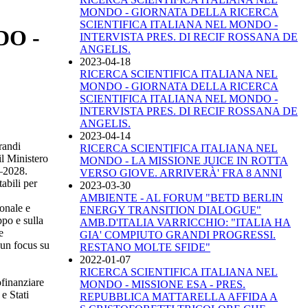
MONDO - GIORNATA DELLA RICERCA
SCIENTIFICA ITALIANA NEL MONDO -
DO -
INTERVISTA PRES. DI RECIF ROSSANA DE
ANGELIS.
2023-04-18
RICERCA SCIENTIFICA ITALIANA NEL
MONDO - GIORNATA DELLA RICERCA
SCIENTIFICA ITALIANA NEL MONDO -
INTERVISTA PRES. DI RECIF ROSSANA DE
ANGELIS.
2023-04-14
randi
RICERCA SCIENTIFICA ITALIANA NEL
il Ministero
MONDO - LA MISSIONE JUICE IN ROTTA
6–2028.
VERSO GIOVE. ARRIVERÀ' FRA 8 ANNI
tabili per
2023-03-30
AMBIENTE - AL FORUM "BETD BERLIN
ionale e
ENERGY TRANSITION DIALOGUE"
ppo e sulla
AMB.D'ITALIA VARRICCHIO: "ITALIA HA
e
GIA' COMPIUTO GRANDI PROGRESSI.
 un focus su
RESTANO MOLTE SFIDE"
2022-01-07
RICERCA SCIENTIFICA ITALIANA NEL
ofinanziare
MONDO - MISSIONE ESA - PRES.
e Stati
REPUBBLICA MATTARELLA AFFIDA A