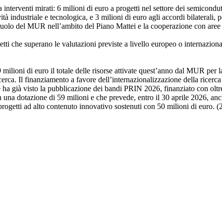
 interventi mirati: 6 milioni di euro a progetti nel settore dei semicondu
tà industriale e tecnologica, e 3 milioni di euro agli accordi bilaterali, p
l ruolo del MUR nell’ambito del Piano Mattei e la cooperazione con aree 
tti che superano le valutazioni previste a livello europeo o internaziona
 milioni di euro il totale delle risorse attivate quest’anno dal MUR per 
erca. Il finanziamento a favore dell’internazionalizzazione della ricerca 
a già visto la pubblicazione dei bandi PRIN 2026, finanziato con oltr
una dotazione di 59 milioni e che prevede, entro il 30 aprile 2026, anch
rogetti ad alto contenuto innovativo sostenuti con 50 milioni di euro. 