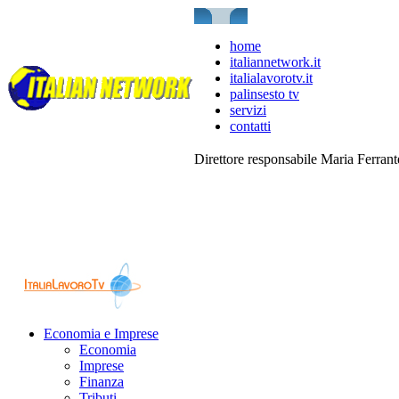
home
italiannetwork.it
italialavorotv.it
palinsesto tv
servizi
contatti
Direttore responsabile Maria Ferran
Economia e Imprese
Economia
Imprese
Finanza
Tributi