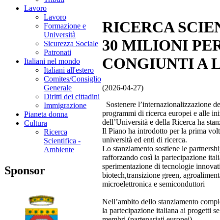
Lavoro
Lavoro
RICERCA SCIE
Formazione e
Università
30 MILIONI P
Sicurezza Sociale
Patronati
CONGIUNTI A 
Italiani nel mondo
Italiani all'estero
Comites/Consiglio
(2026-04-27)
Generale
Diritti dei cittadini
Sostenere l’internazionalizzazione del 
Immigrazione
programmi di ricerca europei e alle ini
Pianeta donna
dell’Università e della Ricerca ha sta
Cultura
Il Piano ha introdotto per la prima volt
Ricerca
università ed enti di ricerca.
Scientifica -
Lo stanziamento sostiene le partnershi
Ambiente
rafforzando così la partecipazione ita
sperimentazione di tecnologie innovativ
Sponsor
biotech,transizione green, agroaliment
microelettronica e semiconduttori
Nell’ambito dello stanziamento comples
la partecipazione italiana ai progetti 
membri (partenariati europei).