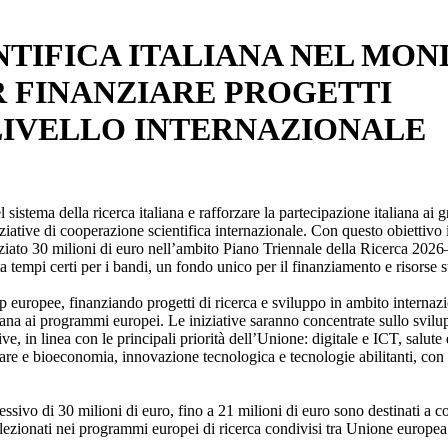
NTIFICA ITALIANA NEL MON
ER FINANZIARE PROGETTI
LIVELLO INTERNAZIONALE
sistema della ricerca italiana e rafforzare la partecipazione italiana ai g
ziative di cooperazione scientifica internazionale. Con questo obiettivo 
nziato 30 milioni di euro nell’ambito Piano Triennale della Ricerca 202
a tempi certi per i bandi, un fondo unico per il finanziamento e risorse s
p europee, finanziando progetti di ricerca e sviluppo in ambito internaz
liana ai programmi europei. Le iniziative saranno concentrate sullo svilu
e, in linea con le principali priorità dell’Unione: digitale e ICT, salute 
are e bioeconomia, innovazione tecnologica e tecnologie abilitanti, con
sivo di 30 milioni di euro, fino a 21 milioni di euro sono destinati a c
selezionati nei programmi europei di ricerca condivisi tra Unione europea 