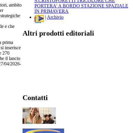
S.CRISTOFORETTI TRICOLORE CHE
ttori, ambito
PORTERA' A BORDO STAZIONE SPAZIALE
er
IN PRIMAVERA
strategiche
|
Archivio
le e che
Altri prodotti editoriali
la prima
si inserisce
e 270
e il lancio
(27/04/2026-
Contatti