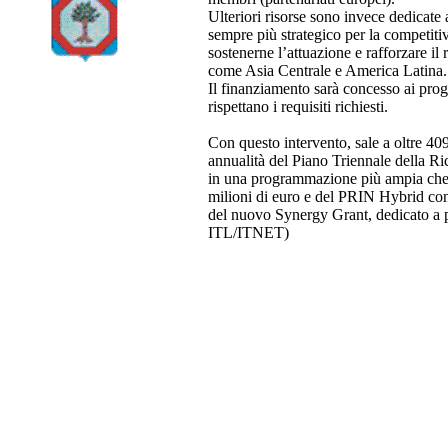
Ulteriori risorse sono invece dedicate a
sempre più strategico per la competitivi
sostenerne l’attuazione e rafforzare i
come Asia Centrale e America Latina.
Il finanziamento sarà concesso ai proge
rispettano i requisiti richiesti.
Con questo intervento, sale a oltre 409
annualità del Piano Triennale della Ric
in una programmazione più ampia che h
milioni di euro e del PRIN Hybrid con 
del nuovo Synergy Grant, dedicato a p
ITL/ITNET)