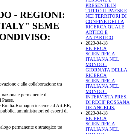
PRESENTE IN
TUTTO IL PAESE E
O - REGIONI:
NEI TERRITORI DI
CONFINE DELLA
ITALY" SEME
RICERCA QUALE
ARTICO E
ONDIVISO:
ANTARTICO
2023-04-18
RICERCA
SCIENTIFICA
ITALIANA NEL
MONDO -
GIORNATA DELLA
RICERCA
SCIENTIFICA
ovazione e alla collaborazione tra
ITALIANA NEL
MONDO -
ma nazionale permanente di
INTERVISTA PRES.
l Paese.
DI RECIF ROSSANA
one Emilia-Romagna insieme ad Art-ER,
DE ANGELIS.
 pubblici amministratori ed esperti di
2023-04-18
RICERCA
SCIENTIFICA
ialogo permanente e strategico tra
ITALIANA NEL