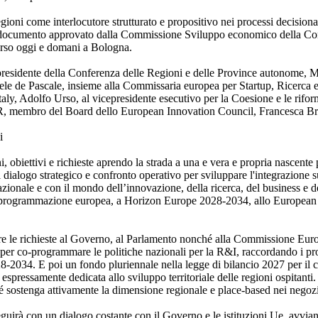
egioni come interlocutore strutturato e propositivo nei processi decisiona
l documento approvato dalla Commissione Sviluppo economico della Conf
corso oggi e domani a Bologna.
 presidente della Conferenza delle Regioni e delle Province autonome, M
e de Pascale, insieme alla Commissaria europea per Startup, Ricerca e
taly, Adolfo Urso, al vicepresidente esecutivo per la Coesione e le rif
-ER, membro del Board dello European Innovation Council, Francesca Br
i
obiettivi e richieste aprendo la strada a una e vera e propria nascente p
ialogo strategico e confronto operativo per sviluppare l'integrazione su q
azionale e con il mondo dell’innovazione, della ricerca, del business e d
ura programmazione europea, a Horizon Europe 2028-2034, allo European
 le richieste al Governo, al Parlamento nonché alla Commissione Europe
r co-programmare le politiche nazionali per la R&I, raccordando i pro
8-2034. E poi un fondo pluriennale nella legge di bilancio 2027 per il 
 espressamente dedicata allo sviluppo territoriale delle regioni ospitanti.
é sostenga attivamente la dimensione regionale e place-based nei negozia
uirà con un dialogo costante con il Governo e le istituzioni Ue, avviand