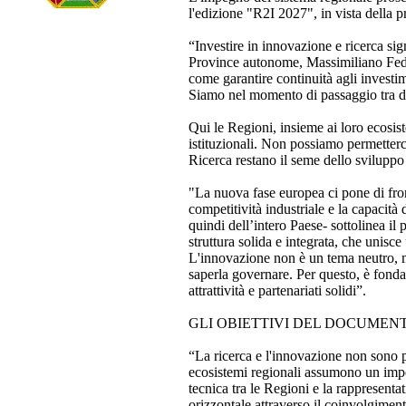
l'edizione "R2I 2027", in vista della 
“Investire in innovazione e ricerca sig
Province autonome, Massimiliano Fedri
come garantire continuità agli investi
Siamo nel momento di passaggio tra du
Qui le Regioni, insieme ai loro ecosis
istituzionali. Non possiamo permetterci
Ricerca restano il seme dello sviluppo
"La nuova fase europea ci pone di front
competitività industriale e la capacità 
quindi dell’intero Paese- sottolinea i
struttura solida e integrata, che unisce 
L'innovazione non è un tema neutro, ma
saperla governare. Per questo, è fonda
attrattività e partenariati solidi”.
GLI OBIETTIVI DEL DOCUMEN
“La ricerca e l'innovazione non sono po
ecosistemi regionali assumono un impeg
tecnica tra le Regioni e la rappresentat
orizzontale attraverso il coinvolgimen