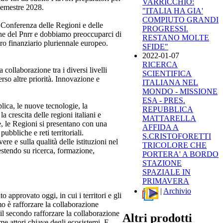
VARRICCHIO:
 semestre 2028.
"ITALIA HA GIA'
COMPIUTO GRANDI
la Conferenza delle Regioni e delle
PROGRESSI.
ine del Pnrr e dobbiamo preoccuparci di
RESTANO MOLTE
ro finanziario pluriennale europeo.
SFIDE"
2022-01-07
RICERCA
ollaborazione tra i diversi livelli
SCIENTIFICA
erso altre priorità. Innovazione e
ITALIANA NEL
MONDO - MISSIONE
ESA - PRES.
lica, le nuove tecnologie, la
REPUBBLICA
a crescita delle regioni italiani e
MATTARELLA
e, le Regioni si presentano con una
AFFIDA A
pubbliche e reti territoriali.
S.CRISTOFORETTI
 e sulla qualità delle istituzioni nel
TRICOLORE CHE
estendo su ricerca, formazione,
PORTERA' A BORDO
STAZIONE
SPAZIALE IN
PRIMAVERA
|
Archivio
 approvato oggi, in cui i territori e gli
o è rafforzare la collaborazione
, il secondo rafforzare la collaborazione
Altri prodotti
e attori chiave degli ecosistemi. E