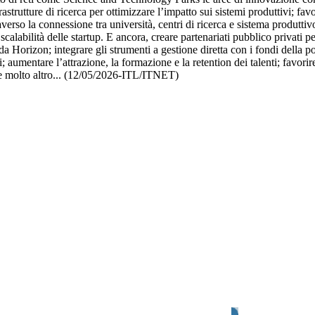
astrutture di ricerca per ottimizzare l’impatto sui sistemi produttivi; fav
averso la connessione tra università, centri di ricerca e sistema produttivo
a scalabilità delle startup. E ancora, creare partenariati pubblico privati 
da Horizon; integrare gli strumenti a gestione diretta con i fondi della p
ri; aumentare l’attrazione, la formazione e la retention dei talenti; favor
.e molto altro... (12/05/2026-ITL/ITNET)