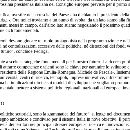
prossima presidenza italiana del Consiglio europeo prevista per il primo
nifica investire nella crescita del Paese - ha dichiarato il presidente del
ga -. Ora noi ci troviamo a un punto di svolta: da un lato siamo alla f
menti messi in campo, dall’altro lato stiamo negoziando il prossimo quad
e cicli fondamentali.
temi, devono giocare un ruolo protagonista nella programmazione e nella c
 né centralizzazioni eccessive delle politiche, né distrazioni dei fondi v
 futuro”, conclude Fedriga.
e a scelte strategiche fondamentali per il nostro futuro. La ricerca pubb
di attrarre competenze e talenti sono le chiavi per garantire lo sviluppo e l
l presidente della Regione Emilia-Romagna, Michele de Pascale-. Insiem
università, centri di ricerca, tecnopoli, imprese innovative, infrastrutture 
 ha implicazioni dirette sui modelli di sviluppo che vogliamo promuovere
mentale mettere a sistema politiche regionali, nazionali ed europee, inv
TO
litiche settoriali, sono la grammatica del futuro”, si legge nel documento
no ambizioso e condiviso per il sistema Italia in nove obiettivi. Il prim
ività dei territori nei principali dossier europei su ricerca e innovazione
to di reti come Science and Technology Parks le aree di innovazione com