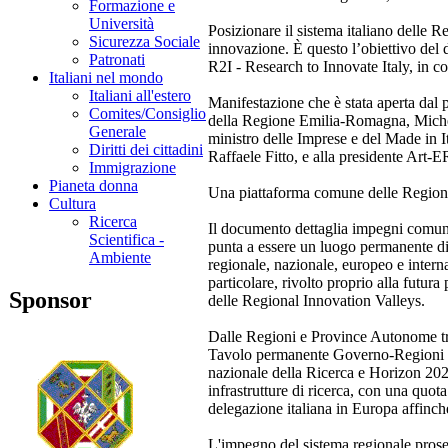
Formazione e
Università
Posizionare il sistema italiano delle R
Sicurezza Sociale
innovazione. È questo l’obiettivo de
Patronati
R2I - Research to Innovate Italy, in 
Italiani nel mondo
Italiani all'estero
Manifestazione che è stata aperta dal
Comites/Consiglio
della Regione Emilia-Romagna, Michel
Generale
ministro delle Imprese e del Made in I
Diritti dei cittadini
Raffaele Fitto, e alla presidente Art
Immigrazione
Pianeta donna
Una piattaforma comune delle Region
Cultura
Ricerca
Il documento dettaglia impegni comuni, 
Scientifica -
punta a essere un luogo permanente di d
Ambiente
regionale, nazionale, europeo e intern
particolare, rivolto proprio alla fut
Sponsor
delle Regional Innovation Valleys.
Dalle Regioni e Province Autonome tre
Tavolo permanente Governo-Regioni pe
nazionale della Ricerca e Horizon 202
infrastrutture di ricerca, con una quota
delegazione italiana in Europa affinch
L'impegno del sistema regionale proseg