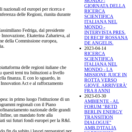
MONDO -
GIORNATA DELLA
li nazionali ed europei per ricerca e
RICERCA
erenza delle Regioni, riunita durante
SCIENTIFICA
ITALIANA NEL
MONDO -
assimiliano Fedriga, dal presidente
INTERVISTA PRES.
 Innovazione, Ekaterina Zaharieva, al
DI RECIF ROSSANA
orme della Commissione europea,
DE ANGELIS.
ia.
2023-04-14
RICERCA
SCIENTIFICA
ITALIANA NEL
iattaforma delle regioni italiane che
MONDO - LA
uesti temi tra Istituzioni a livello
MISSIONE JUICE IN
ella finanza. E con lo sguardo, in
ROTTA VERSO
 Innovation Act e al rafforzamento
GIOVE. ARRIVERÀ'
FRA 8 ANNI
2023-03-30
a: in primo luogo l'istituzione di un
AMBIENTE - AL
grammi regionali con il Piano
FORUM "BETD
cofinanziamento nazionale delle grandi
BERLIN ENERGY
 Infine, un mandato forte alla
TRANSITION
ti sui futuri fondi europei per la R&I.
DIALOGUE"
AMB.D'ITALIA
o fin da subito i lavori preparatori per