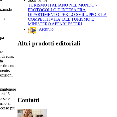
2009-01-14
TURISMO ITALIANO NEL MONDO -
enziando
PROTOCOLLO D'INTESA FRA
DIPARTIMENTO PER LO SVILUPPO E LA
ato,
COMPETITIVITA' DEL TURISMO E
MINISTERO AFFARI ESTERI
|
Archivio
opa
Altri prodotti editoriali
ne
 di euro.
ia
vestimento.
lmente,
ecisioni
 mantenere
a di "5
 essere
Contatti
orno al
ccesso più