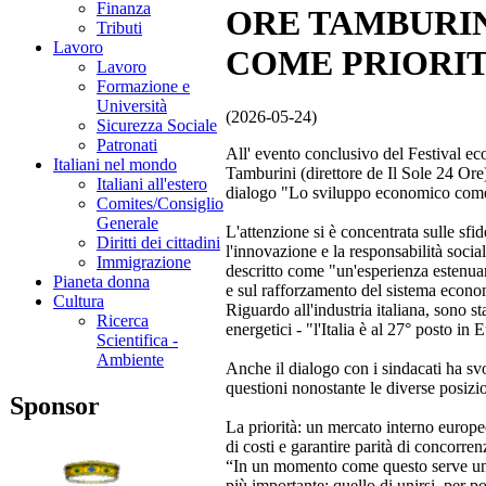
Finanza
ORE TAMBURIN
Tributi
Lavoro
COME PRIORIT
Lavoro
Formazione e
Università
(2026-05-24)
Sicurezza Sociale
Patronati
All' evento conclusivo del Festival e
Italiani nel mondo
Tamburini (direttore de Il Sole 24 Ore)
Italiani all'estero
dialogo "Lo sviluppo economico come 
Comites/Consiglio
Generale
L'attenzione si è concentrata sulle sfi
Diritti dei cittadini
l'innovazione e la responsabilità socia
Immigrazione
descritto come "un'esperienza estenuan
Pianeta donna
e sul rafforzamento del sistema econo
Cultura
Riguardo all'industria italiana, sono st
Ricerca
energetici - "l'Italia è al 27° posto in
Scientifica -
Ambiente
Anche il dialogo con i sindacati ha sv
questioni nonostante le diverse posizio
Sponsor
La priorità: un mercato interno europeo
di costi e garantire parità di concorrenz
“In un momento come questo serve unir
più importante: quello di unirsi, per p