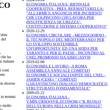
ICO
ECONOMIA ITALIANA- BIENNALE
COOPERATIVA - PRES. REP.MATTARELLA:
"ALLARME E ANGOSCIA PER INCIDENTI
CHE COLPISCONO CHI LAVORA PER
INSUFFICIENZA SICUREZZA".
COSTITUZIONE E SISTEMA COOPERATIVO"
2020-12-29
Fabio
ECONOMIA CIRCOLARE - MEZZOGIORNO -
 del
IL TECNOPOLO DEL MEDITERRANEO PER
LO SVILUPPO SOSTENIBILE
UN'OPPORTUNITA' ED UNA SFIDA PER
,
TARANTO E PER IL PAESE - INCONTRO AL
, che ha
CNEL PROMOSSO DA AISEC/ASVIS
e italiane
2019-02-06
ECONOMIA E LAVORO - A ROMA
i costi
ASSEMBLEA ANNUALE COMITATI
rte.
ECONOMICI E SOCIALI OSPITE DEL CNEL -
JAHIER (CESE): " COMITATI
 in diverse
GARANTISCONO DIALOGO DEMOCRATICO
STRUTTURATO FONDAMENTALE"
2009-05-22
 in termini
ECONOMIA ITALIANA -
V.MIN.URSO(SVIL.ECONOM.):"IL RUOLO
io molto
DELL'EUROPA NELLA CRISI MONDIALE"
le