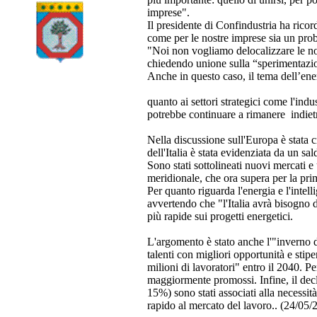
imprese".
Il presidente di Confindustria ha ricor
come per le nostre imprese sia un probl
"Noi non vogliamo delocalizzare le nost
chiedendo unione sulla “sperimentazio
Anche in questo caso, il tema dell’ene
quanto ai settori strategici come l'indu
potrebbe continuare a rimanere indietr
Nella discussione sull'Europa è stata 
dell'Italia è stata evidenziata da un s
Sono stati sottolineati nuovi mercati e
meridionale, che ora supera per la pri
Per quanto riguarda l'energia e l'intel
avvertendo che "l'Italia avrà bisogno d
più rapide sui progetti energetici.
L'argomento è stato anche l'"inverno d
talenti con migliori opportunità e stipe
milioni di lavoratori" entro il 2040. Pe
maggiormente promossi. Infine, il dec
15%) sono stati associati alla necessit
rapido al mercato del lavoro.. (24/0