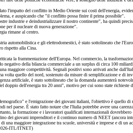
dato l'impatto del conflitto in Medio Oriente sui costi dell'energia, evid
ema, e auspicando che "il conflitto possa finire il prima possibile".
re industrie e deindustrializzare il nostro continente", ha quindi precis
ne per il nucleare di nuova generazione".
rgia rimane al centro.
stria automobilistica e gli elettrodomestici, è stato sottolineato che l'Eur
o rispetto alla Cina.
criticata la frammentazione dell'Europa. Nel commercio, la trasformazio
aldo negativo della bilancia commerciale a un surplus di circa 100 miliardi
 una maggiore competitività. Segnali positivi sono arrivati anche dall'Ital
ma volta quello del nord, sostenuto da misure di semplificazione e di in
ligenza artificiale, è stato sottolineato che la domanda aumenterà notevo
el doppio dell'energia tra 20 anni", motivo per cui sono state richieste d
emografico" e l'emigrazione dei giovani italiani, l'obiettivo è quello di
ndi nel paese. È stato fatto notare che l'Italia potrebbe avere una carenz
rtanto, la formazione e i lavoratori qualificati internazionali dovrebbero
lino dei giovani imprenditori e il continuo numero di NEET (ancora int
à di una maggiore integrazione tra scuole, università e imprese e di un a
5/2026-ITL/ITNET)