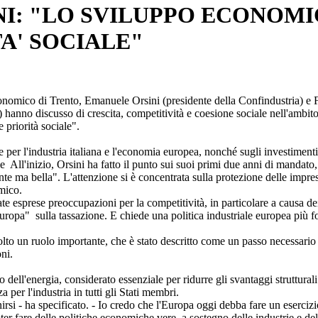
I: "LO SVILUPPO ECONOM
A' SOCIALE"
conomico di Trento, Emanuele Orsini (presidente della Confindustria) e 
 hanno discusso di crescita, competitività e coesione sociale nell'ambito
priorità sociale".
de per l'industria italiana e l'economia europea, nonché sugli investimenti
le All'inizio, Orsini ha fatto il punto sui suoi primi due anni di mandato
te ma bella". L'attenzione si è concentrata sulla protezione delle impres
mico.
ate esprese preoccupazioni per la competitività, in particolare a causa de
 Europa" sulla tassazione. E chiede una politica industriale europea più fo
olto un ruolo importante, che è stato descritto come un passo necessario
ni.
 dell'energia, considerato essenziale per ridurre gli svantaggi strutturali
a per l'industria in tutti gli Stati membri.
si - ha specificato. - Io credo che l'Europa oggi debba fare un eserciz
oter fare delle politiche economiche vere, a sostegno delle industrie e del