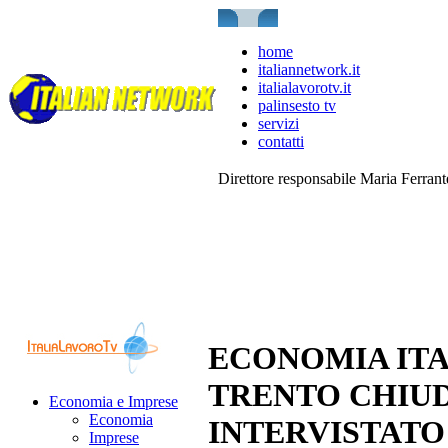
home
italiannetwork.it
italialavorotv.it
palinsesto tv
servizi
contatti
Direttore responsabile Maria Ferran
ECONOMIA ITA
TRENTO CHIUD
Economia e Imprese
Economia
INTERVISTATO 
Imprese