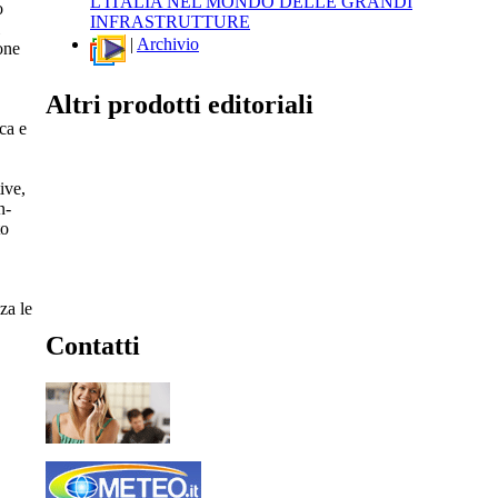
L'ITALIA NEL MONDO DELLE GRANDI
o
INFRASTRUTTURE
|
Archivio
ione
Altri prodotti editoriali
ca e
ive,
n-
to
za le
Contatti