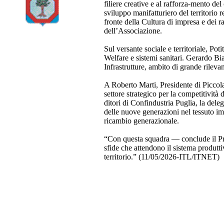
filiere creative e al rafforza-mento de
sviluppo manifatturiero del territorio 
fronte della Cultura di impresa e dei ra
dell’Associazione.
Sul versante sociale e territoriale, Pot
Welfare e sistemi sanitari. Gerardo Bia
Infrastrutture, ambito di grande rilevan
A Roberto Marti, Presidente di Piccola 
settore strategico per la competitivit
ditori di Confindustria Puglia, la dele
delle nuove generazioni nel tessuto im
ricambio generazionale.
“Con questa squadra — conclude il Pr
sfide che attendono il sistema produtti
territorio.” (11/05/2026-ITL/ITNET)