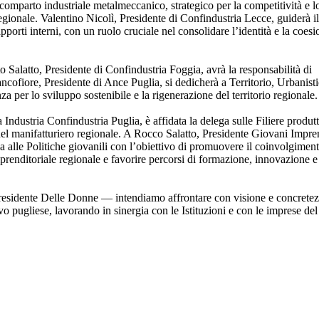
l comparto industriale metalmeccanico, strategico per la competitività e l
regionale. Valentino Nicolì, Presidente di Confindustria Lecce, guiderà il
pporti interni, con un ruolo cruciale nel consolidare l’identità e la coes
ito Salatto, Presidente di Confindustria Foggia, avrà la responsabilità di
ncofiore, Presidente di Ance Puglia, si dedicherà a Territorio, Urbanisti
za per lo sviluppo sostenibile e la rigenerazione del territorio regionale.
Industria Confindustria Puglia, è affidata la delega sulle Filiere produtt
à del manifatturiero regionale. A Rocco Salatto, Presidente Giovani Impre
ga alle Politiche giovanili con l’obiettivo di promuovere il coinvolgimen
prenditoriale regionale e favorire percorsi di formazione, innovazione e
esidente Delle Donne — intendiamo affrontare con visione e concretez
vo pugliese, lavorando in sinergia con le Istituzioni e con le imprese del