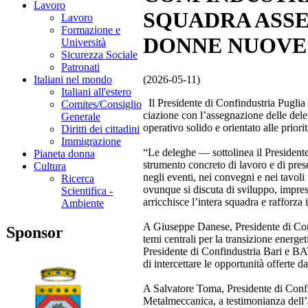
Lavoro
SQUADRA ASSE
Lavoro
Formazione e
DONNE NUOVE
Università
Sicurezza Sociale
Patronati
(2026-05-11)
Italiani nel mondo
Italiani all'estero
Il Presidente di Confindustria Puglia
Comites/Consiglio
ciazione con l’assegnazione delle del
Generale
operativo solido e orientato alle priori
Diritti dei cittadini
Immigrazione
“Le deleghe — sottolinea il Preside
Pianeta donna
strumento concreto di lavoro e di pres
Cultura
negli eventi, nei convegni e nei tavoli 
Ricerca
ovunque si discuta di sviluppo, impre
Scientifica -
arricchisce l’intera squadra e rafforza 
Ambiente
A Giuseppe Danese, Presidente di Conf
Sponsor
temi centrali per la transizione energet
Presidente di Confindustria Bari e BAT
di intercettare le opportunità offerte d
A Salvatore Toma, Presidente di Confi
Metalmeccanica, a testimonianza dell’at