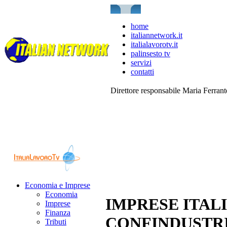
home
italiannetwork.it
italialavorotv.it
palinsesto tv
servizi
contatti
Direttore responsabile Maria Ferran
Economia e Imprese
Economia
IMPRESE ITAL
Imprese
Finanza
CONFINDUSTRI
Tributi