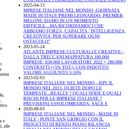
2025-04-15
MPRESE ITALIANE NEL MONDO -GIORNATA
MADE IN ITALY/PREMI LEONARDO- PREMIER
MELONI: SIAMO IN UN MOMENTO
DIFFICILE....MA RICORDIAMOCI CHE
ABBIAMO FORZA, CAPACITA,' INTELLIGENZA,
CREATIVITA' PER SUPERARE OGNI
OSTACOLO"
-
2023-05-24
to
ATLANTE IMPRESE CULTURALI E CREATIVE -
DALLA TRECCANI MAPPATURA 180.000
IMPRESE, 830.000 LAVORATORI. 2022 + 280.000
o
CONTRATTI (+5% TOT.). CON INDOTTO:
a
VALORE AGGIUNTO 3-16%
onista
2023-02-03
IMPRESE ITALIANE NEL MONDO - ISPI: IL
MONDO NEL 2013. QUIETE DOPO LE
TEMPESTE...REALLY ? QUALI SFIDE E QUALI
lu,
RISCHI PER LE IMPRESE ITALIANE ?
,
PREVISIONI ASSOLOMBARDA, SACE E
ttivo
2020-08-03
IMPRESE ITALIANE NEL MONDO - MADE IN
ITALY - PONTE SAN GIORGIO CON IL
a e
PROGETTO DI RENZO PIANO RILANCIA
, alle