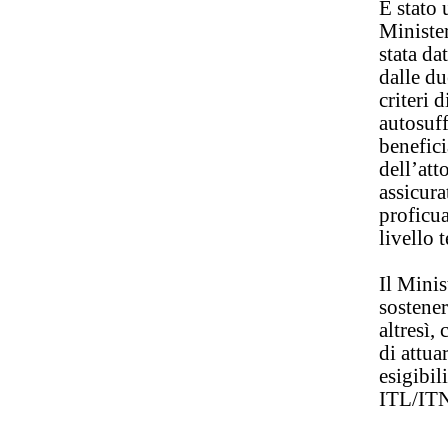
È stato 
Minister
stata da
dalle du
criteri 
autosuff
benefici
dell’att
assicur
proficua
livello 
Il Minis
sostenere
altresì,
di attua
esigibil
ITL/IT