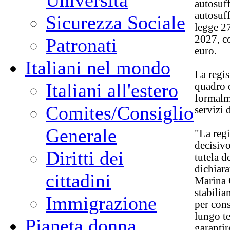
Università
autosuff
autosuff
Sicurezza Sociale
legge 27
2027, c
Patronati
euro.
Italiani nel mondo
La regis
Italiani all'estero
quadro 
formalme
Comites/Consiglio
servizi d
Generale
"La regi
decisivo
Diritti dei
tutela d
dichiara
cittadini
Marina 
stabilia
Immigrazione
per cons
lungo te
Pianeta donna
garantir