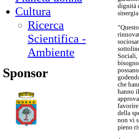
dignità 
Cultura
sinergia
Ricerca
"Questo 
rinnovat
Scientifica -
sociosan
sottolin
Ambiente
Sociali,
bisogno 
Sponsor
possano 
godendo 
che hann
hanno il
approvan
favorire
della sp
non vi s
pieno ri