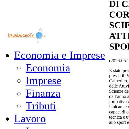
DI 
COR
SCI
ATT
SPO
Economia e Imprese
(2026-05-
Economia
È stato pre
presso il P
Imprese
Camerino, 
delle Attiv
Finanza
Scienze del
dall’anno
formativo c
Tributi
Unicam e c
capaci di 
Lavoro
tecnica e u
allo sport 