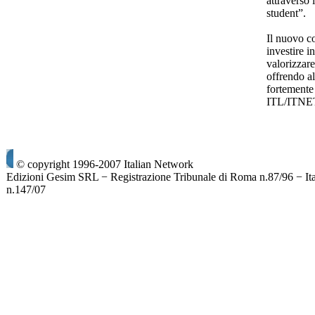
attraverso 
student”.
Il nuovo c
investire i
valorizzare
offrendo a
fortemente 
ITL/ITNE
© copyright 1996-2007 Italian Network
Edizioni Gesim SRL − Registrazione Tribunale di Roma n.87/96 − It
n.147/07