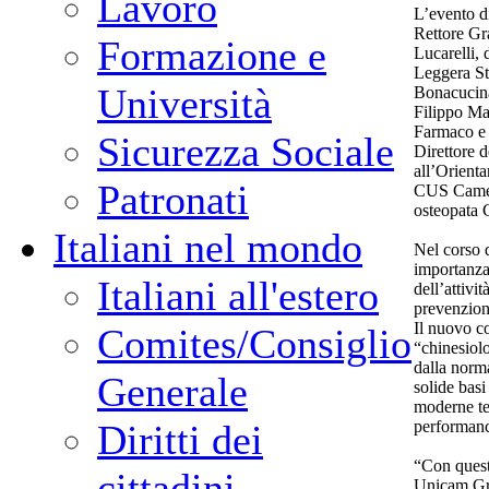
Lavoro
L’evento di
Rettore Gr
Formazione e
Lucarelli, 
Leggera Ste
Università
Bonacucina
Filippo Mag
Farmaco e d
Sicurezza Sociale
Direttore 
all’Orienta
Patronati
CUS Cameri
osteopata G
Italiani nel mondo
Nel corso d
importanza 
Italiani all'estero
dell’attivi
prevenzione
Il nuovo co
Comites/Consiglio
“chinesiolo
dalla norma
Generale
solide basi 
moderne te
performanc
Diritti dei
“Con quest
cittadini
Unicam Gra