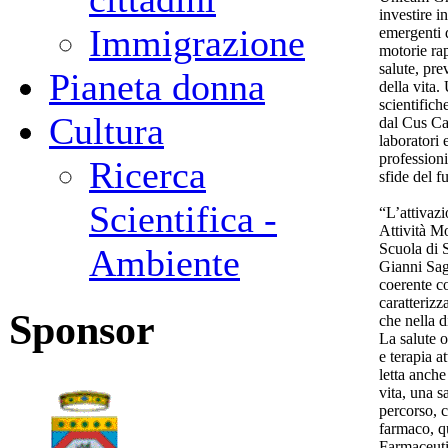
investire i
Immigrazione
emergenti 
motorie ra
salute, pre
Pianeta donna
della vita
scientifich
Cultura
dal Cus Ca
laboratori 
professioni
Ricerca
sfide del f
Scientifica -
“L’attivazi
Attività Mo
Scuola di 
Ambiente
Gianni Sag
coerente c
caratterizza
Sponsor
che nella d
La salute 
e terapia a
letta anche
vita, una s
percorso, c
farmaco, q
Farmaceuti