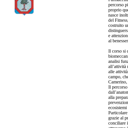
percorso p
proprio que
nasce inolt
del Fitness
costruito u
distinguer
e attenzio
al benesser
Il corso si
biomeccanic
analisi fun
all’attivit
alle attivit
campo, che
Camerino, u
Il percorso
dall’anatom
alla prepar
prevenzione
ecosistemi 
Particolare
grazie al 
conciliare 