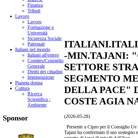
Finanza
Tributi
Lavoro
Lavoro
Formazione e
Università
Sicurezza Sociale
ITALIANI.ITAL
Patronati
Italiani nel mondo
-MIN.TAJANI:
Italiani all'estero
Comites/Consiglio
SETTORE STR
Generale
Diritti dei cittadini
SEGMENTO MED
Immigrazione
Pianeta donna
DELLA PACE" 
Cultura
Ricerca
COSTE AGIA N
Scientifica -
Ambiente
(2026-05-28)
Sponsor
Presente a Cipro per il Consiglio Ue e 
Tajani ha confermato il suo sostegno e 
oggetto di lanci di missili dall’Iran.