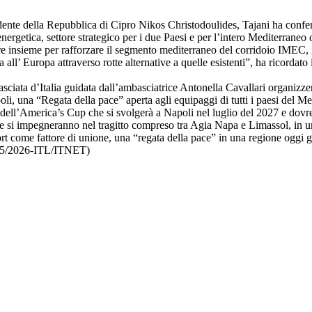
idente della Repubblica di Cipro Nikos Christodoulides, Tajani ha confe
nergetica, settore strategico per i due Paesi e per l’intero Mediterraneo o
are insieme per rafforzare il segmento mediterraneo del corridoio IMEC,
 all’ Europa attraverso rotte alternative a quelle esistenti”, ha ricordato 
ciata d’Italia guidata dall’ambasciatrice Antonella Cavallari organizzer
li, una “Regata della pace” aperta agli equipaggi di tutti i paesi del Me
a dell’America’s Cup che si svolgerà a Napoli nel luglio del 2027 e dov
e si impegneranno nel tragitto compreso tra Agia Napa e Limassol, in u
ort come fattore di unione, una “regata della pace” in una regione oggi
8/05/2026-ITL/ITNET)