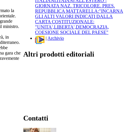
ITALIANI.ITAIANI ALL'ESTERO -
GIORNATA NAZ. TRICOLORE. PRES.
rmato la
REPUBBLICA MATTARELLA:"INCARNA
rientale.
GLI ALTI VALORI INDICATI DALLA
 grande
CARTA COSTITUZIONALE:
il ministro.
"UNITA',LIBERTA',DEMOCRAZIA,
COESIONE SOCIALE DEL PAESE"
à, in
|
Archivio
diterraneo.
rebbe
Altri prodotti editoriali
na gara che
 gravemente
Contatti