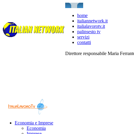
home
italiannetwork.it
italialavorotv.it
palinsesto tv
servizi
contatti
Direttore responsabile Maria Ferran
Economia e Imprese
Economia
Imprese