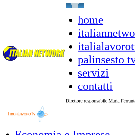
home
italiannetwo
italialavorot
palinsesto t
servizi
contatti
Direttore responsabile Maria Ferran
Economia e Imprese