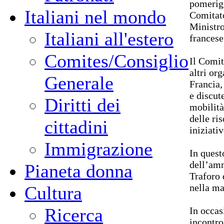
pomerigg
Italiani nel mondo
Comitato
Ministro
Italiani all'estero
francese
Comites/Consiglio
Il Comit
altri org
Generale
Francia,
e discut
Diritti dei
mobilità
delle ri
cittadini
iniziati
Immigrazione
In quest
dell’amm
Pianeta donna
Traforo 
nella ma
Cultura
Ricerca
In occas
incontro