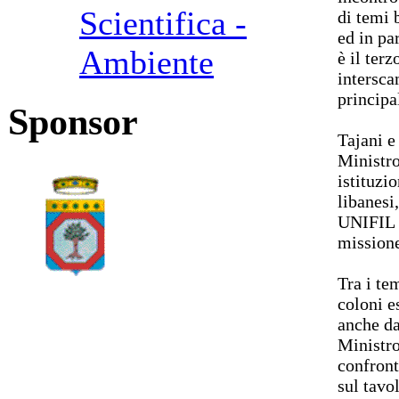
Scientifica -
di temi 
ed in pa
Ambiente
è il ter
intersca
principa
Sponsor
Tajani e
Ministro
istituzi
libanesi
UNIFIL p
mission
Tra i te
coloni es
anche da
Ministro
confront
sul tavol