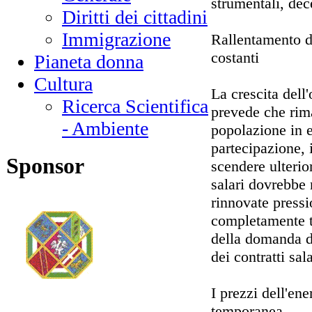
strumentali, dec
Diritti dei cittadini
Immigrazione
Rallentamento de
costanti
Pianeta donna
Cultura
La crescita dell
Ricerca Scientifica
prevede che rim
- Ambiente
popolazione in et
partecipazione, 
Sponsor
scendere ulterio
salari dovrebbe 
rinnovate pressi
completamente t
della domanda di
dei contratti sala
I prezzi dell'ene
temporanea