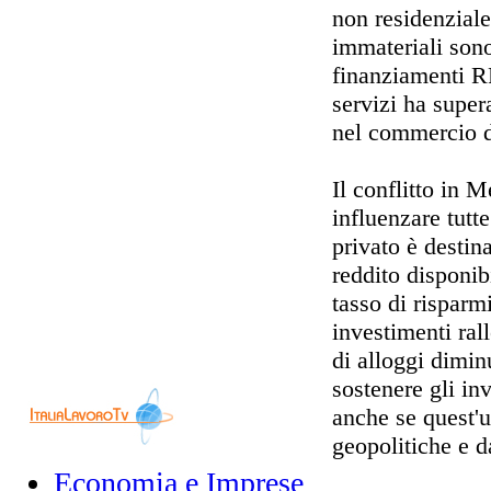
non residenziale
immateriali son
finanziamenti RR
servizi ha supera
nel commercio d
Il conflitto in 
influenzare tut
privato è destin
reddito disponib
tasso di risparm
investimenti ral
di alloggi dimi
sostenere gli inv
anche se quest'u
geopolitiche e d
Economia e Imprese