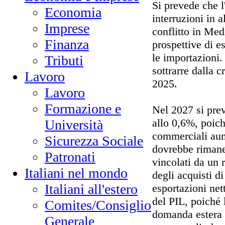
Si prevede che l'
Economia
interruzioni in 
Imprese
conflitto in Med
Finanza
prospettive di e
le importazioni.
Tributi
sottrarre dalla c
Lavoro
2025.
Lavoro
Formazione e
Nel 2027 si prev
allo 0,6%, poiché
Università
commerciali aum
Sicurezza Sociale
dovrebbe rimane
Patronati
vincolati da un r
Italiani nel mondo
degli acquisti d
Italiani all'estero
esportazioni net
del PIL, poiché 
Comites/Consiglio
domanda estera e
Generale