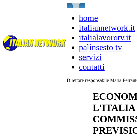
home
italiannetwork.it
italialavorotv.it
palinsesto tv
servizi
contatti
Direttore responsabile Maria Ferran
ECONOMI
L'ITALIA
COMMISS
PREVISI