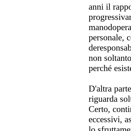
anni il rapp
progressiva
manodopera d
personale, c
deresponsab
non soltanto
perché esist
D'altra part
riguarda sol
Certo, conti
eccessivi, a
lo sfruttame