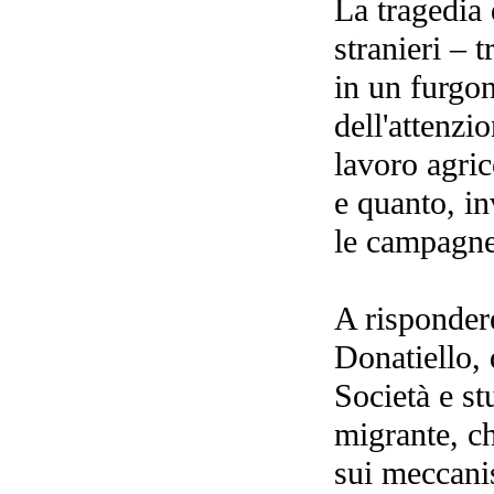
La tragedia 
stranieri – 
in un furgon
dell'attenzi
lavoro agric
e quanto, in
le campagne
A risponder
Donatiello, 
Società e st
migrante, ch
sui meccani