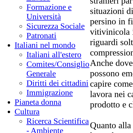
stranieri pa
Formazione e
situazioni d
Università
persino in 
Sicurezza Sociale
vitivinicola
Patronati
riguardi sol
Italiani nel mondo
compressione
Italiani all'estero
Anche dove i
Comites/Consiglio
possono eme
Generale
Diritti dei cittadini
capire come 
Immigrazione
lavora nei c
Pianeta donna
prodotto e 
Cultura
Ricerca Scientifica
Quanto alla 
- Ambiente