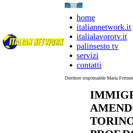
home
italiannetwork.it
italialavorotv.it
palinsesto tv
servizi
contatti
Direttore responsabile Maria Ferran
IMMIGR
AMENDO
TORIN