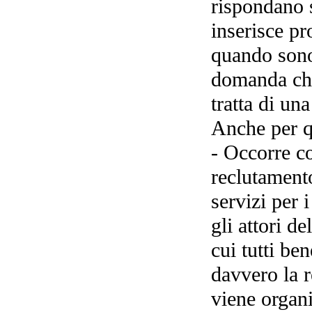
rispondano s
inserisce pr
quando sono
domanda che
tratta di una
Anche per q
- Occorre cos
reclutamento
servizi per i
gli attori de
cui tutti be
davvero la r
viene organ