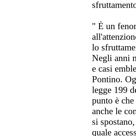
sfruttament
" È un fenom
all'attenzi
lo sfruttame
Negli anni 
e casi embl
Pontino. Og
legge 199 de
punto è che 
anche le co
si spostano
quale acces