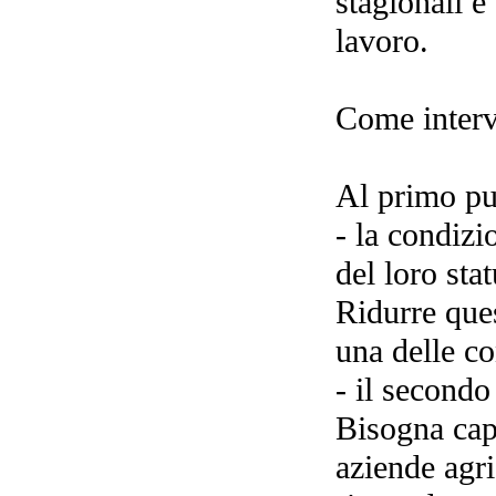
stagionali e
lavoro.
Come interve
Al primo pun
- la condizi
del loro stat
Ridurre ques
una delle co
- il secondo
Bisogna capi
aziende agri