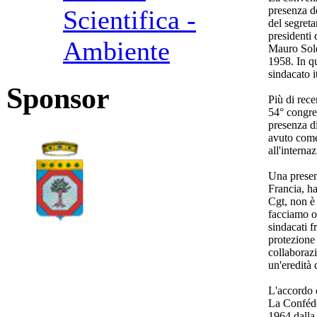
presenza de
Scientifica -
del segreta
presidenti 
Ambiente
Mauro Soldi
1958. In qu
sindacato 
Sponsor
Più di rece
54° congres
presenza di
avuto come
all'interna
Una presen
Francia, ha
Cgt, non è 
facciamo og
sindacati f
protezione
collaboraz
un'eredità 
L'accordo 
La Confédé
1964 dalla 