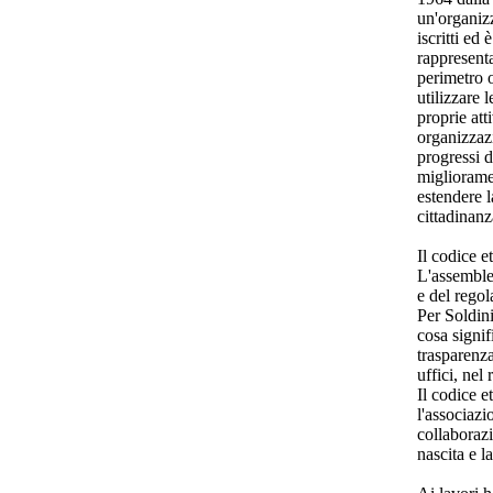
un'organiz
iscritti ed
rappresenta
perimetro 
utilizzare 
proprie att
organizzazi
progressi d
miglioramen
estendere l
cittadinanz
Il codice e
L'assemblea
e del rego
Per Soldini
cosa signif
trasparenza
uffici, nel 
Il codice e
l'associazi
collaboraz
nascita e la