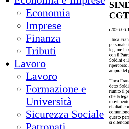
Economia e Imprese
SIN
Economia
CGT
Imprese
(2026-06-
Finanza
Inca Franci
personale i
Tributi
legame in 
con il Patr
Lavoro
Soldini e 
ripercorso 
ampio del p
Lavoro
“Inca Franc
Formazione e
detto Soldi
riunito il 
che la lega
Università
movimento 
risultati c
Sicurezza Sociale
comunione 
questo perc
si difendon
Patronati