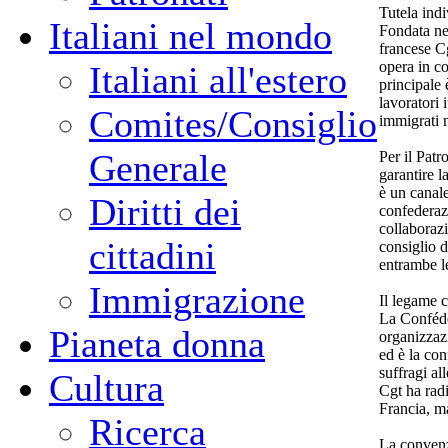
Tutela indi
Italiani nel mondo
Fondata nel
francese Cg
opera in c
Italiani all'estero
principale 
lavoratori 
Comites/Consiglio
immigrati n
Generale
Per il Patr
garantire la
è un canale
Diritti dei
confederazi
collaboraz
cittadini
consiglio d
entrambe l
Immigrazione
Il legame 
La Confédér
Pianeta donna
organizzaz
ed è la con
suffragi al
Cultura
Cgt ha radi
Francia, m
Ricerca
La convenz