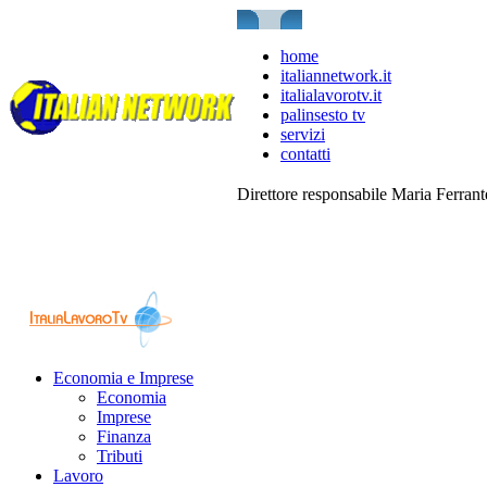
home
italiannetwork.it
italialavorotv.it
palinsesto tv
servizi
contatti
Direttore responsabile Maria Ferran
Economia e Imprese
Economia
Imprese
Finanza
Tributi
Lavoro