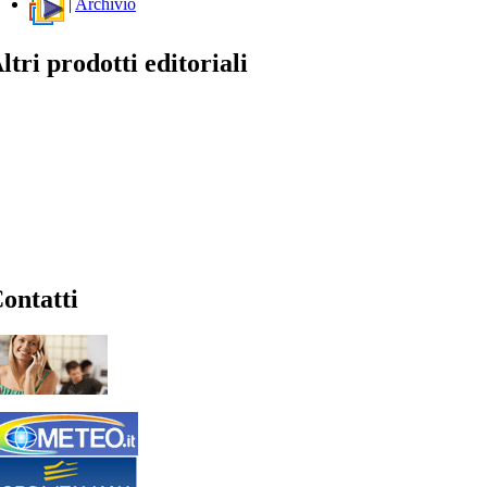
|
Archivio
ltri prodotti editoriali
ontatti