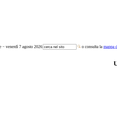
te − venerdì 7 agosto 2026
o consulta la
mappa de
U