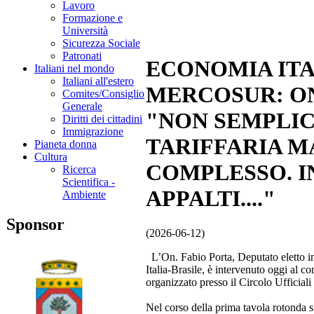
Lavoro
Formazione e
Università
Sicurezza Sociale
Patronati
ECONOMIA ITA
Italiani nel mondo
Italiani all'estero
MERCOSUR: ON
Comites/Consiglio
Generale
"NON SEMPLIC
Diritti dei cittadini
Immigrazione
TARIFFARIA M
Pianeta donna
Cultura
COMPLESSO. I
Ricerca
Scientifica -
APPALTI...."
Ambiente
Sponsor
(2026-06-12)
L’On. Fabio Porta, Deputato eletto i
Italia‑Brasile, è intervenuto oggi al
organizzato presso il Circolo Ufficial
Nel corso della prima tavola rotonda s