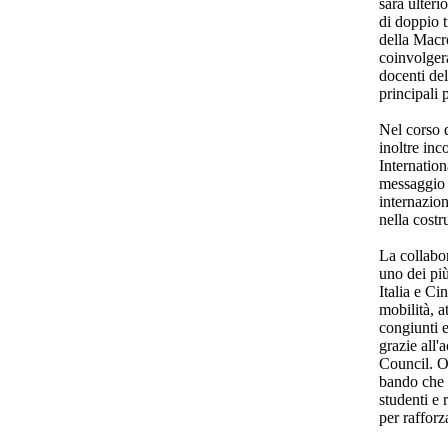
sarà ulteri
di doppio 
della Macr
coinvolgera
docenti de
principali 
Nel corso d
inoltre inc
Internation
messaggio 
internazion
nella costr
La collabo
uno dei pi
Italia e Ci
mobilità, a
congiunti e
grazie all'
Council. O
bando che 
studenti e 
per rafforz