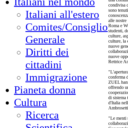
Italiani nel mondo
condivisa d
sono tenuti
Italiani all'estero
conoscenza 
alle nostre
Comites/Consiglio
Roma e Wuh
studenti, d
culture, as
Generale
culture, la
nuove gene
Diritti dei
collaborazi
nuove oppor
cittadini
Rettrice A
"L'apertur
Immigrazione
conferma di
ZUEL hanno
Pianeta donna
offrendo un
cooperazio
di sistema 
Cultura
d'Italia n
Ambrosetti
Ricerca
"Le menti 
collaborazi
Scientifica -