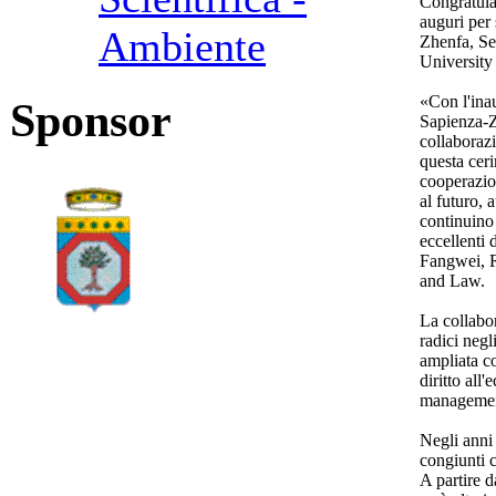
Congratulaz
auguri per 
Ambiente
Zhenfa, Se
University
«Con l'ina
Sponsor
Sapienza-Z
collaborazi
questa ceri
cooperazio
al futuro, 
continuino
eccellenti 
Fangwei, R
and Law.
La collabo
radici negl
ampliata c
diritto all
management
Negli anni 
congiunti 
A partire 