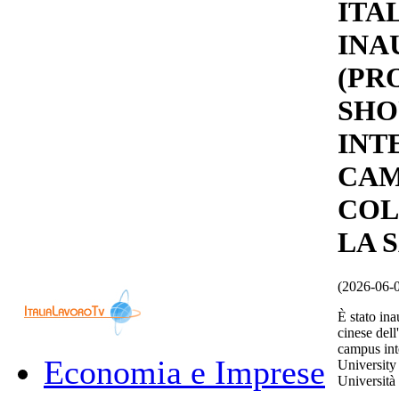
ITAL
INA
(PR
SHO
INT
CAM
COL
LA 
(2026-06-
È stato in
cinese del
campus int
Economia e Imprese
University
Università