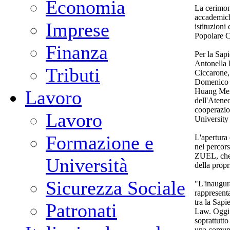
Economia
La cerimoni
accademiche
Imprese
istituzioni
Popolare C
Finanza
Per la Sapi
Antonella 
Tributi
Ciccarone, 
Domenico D
Huang Meili
Lavoro
dell'Ateneo
cooperazio
Lavoro
University
Formazione e
L'apertura
nel percor
ZUEL, che 
Università
della propr
Sicurezza Sociale
"L'inaugur
rappresenta
tra la Sap
Patronati
Law. Oggi 
soprattutto
una comuni