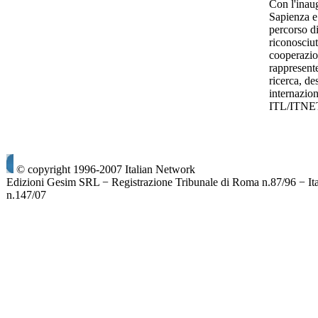
Con l'inau
Sapienza e
percorso di
riconosciut
cooperazio
rappresente
ricerca, d
internazio
ITL/ITNE
© copyright 1996-2007 Italian Network
Edizioni Gesim SRL − Registrazione Tribunale di Roma n.87/96 − It
n.147/07