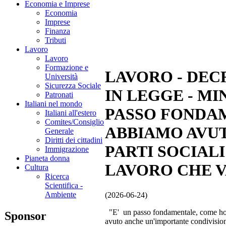
Economia e Imprese
Economia
Imprese
Finanza
Tributi
Lavoro
Lavoro
Formazione e
LAVORO - DEC
Università
Sicurezza Sociale
IN LEGGE - M
Patronati
Italiani nel mondo
PASSO FONDAM
Italiani all'estero
Comites/Consiglio
ABBIAMO AVUT
Generale
Diritti dei cittadini
PARTI SOCIAL
Immigrazione
Pianeta donna
LAVORO CHE VA
Cultura
Ricerca
Scientifica -
Ambiente
(2026-06-24)
"E' un passo fondamentale, come ho d
Sponsor
avuto anche un'importante condivision