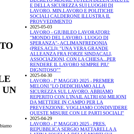
E DELLA SICUREZZA SUI LUOGHI DI
LAVORO. MIN.LAVORO E POLITICHE
SOCIALI CALDERONE ILLUSTRA IL
PROVVEDIMENTO
2025-05-03
LAVORO - GIUBILEO LAVORATORI:
"MONDO DEL LAVORO, LUOGO DI
ITO
SPERANZA"- ACLIMANFREDONIA
(PRES.ACLI): "UNA VERA GRANDE
ALLEANZA FRA FORZE SINDACALI,
ASSOCIAZIONI, CON LA CHIESA...PER
RENDERE IL LAVORO SEMPRE PIU'
DIGNITOSO""
2025-04-30
LE
LAVORO - I° MAGGIO 2025 - PREMIER
MELONI "LO DEDICHIAMO ALLA
 UN
SICUREZZA SUL LAVORO. ABBIAMO
REPERITO CON L'INAIL ALTRI 650 MILIONI
DA METTERE IN CAMPO PER LA
PREVENZIONE. VOGLIAMO CONDIVIDERE
QUESTE MISURE CON LE PARTI SOCIALI"
2025-04-29
LAVORO - I° MAGGIO 2025 - PRES.
abbiamo
REPUBBLICA SERGIO MATTARELLA A