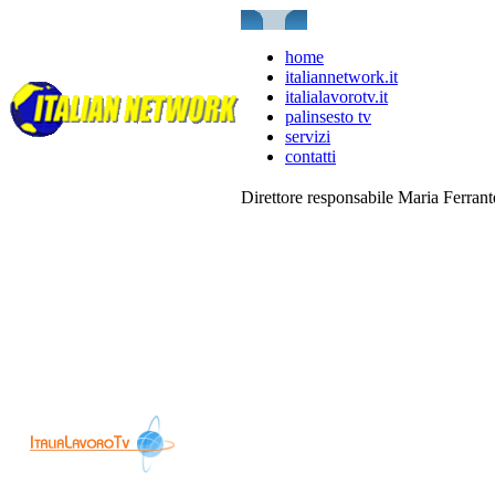
home
italiannetwork.it
italialavorotv.it
palinsesto tv
servizi
contatti
Direttore responsabile Maria Ferran