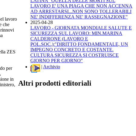
LATINA "QUELLA DELLE MORTI SUL
LAVORO E' UNA PIAGA CHE NON ACCENNA
AD ARRESTARSI...NON SONO TOLLERABILI
NE' INDIFFERENZA NE' RASSEGNAZIONE"
el lavoro
2025-04-28
e che
LAVORO - GIORNATA MONDIALE SALUTE E
 rinnovi
SICUREZZA SUL LAVORO: MIN.MARINA
ha
CALDERONE (LAVORO E
POL.SOC.):"DIRITTO FONDAMENTALE, UN
IMPEGNO CONCRETO E COSTANTE.
della ZES
CULTURA SICUREZZA SI COSTRUISCE
GIORNO PER GIORNO"
|
Archivio
ndo per
,
sione in
Altri prodotti editoriali
nistero,