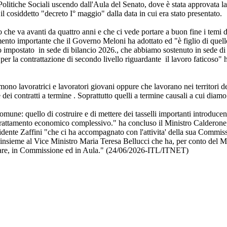
Politiche Sociali uscendo dall'Aula del Senato, dove è stata approvata la
l cosiddetto "decreto I° maggio" dalla data in cui era stato presentato.
che va avanti da quattro anni e che ci vede portare a buon fine i temi d
mento importante che il Governo Meloni ha adottato ed "è figlio di quell
o impostato in sede di bilancio 2026., che abbiamo sostenuto in sede di
o per la contrattazione di secondo livello riguardante il lavoro faticoso" 
ono lavoratrici e lavoratori giovani oppure che lavorano nei territori 
dei contratti a termine . Soprattutto quelli a termine causali a cui diamo
comune: quello di costruire e di mettere dei tasselli importanti introduce
l trattamento economico complessivo." ha concluso il Ministro Calderone
esidente Zaffini "che ci ha accompagnato con l'attivita' della sua Commis
insieme al Vice Ministro Maria Teresa Bellucci che ha, per conto del Mi
entare, in Commissione ed in Aula." (24/06/2026-ITL/ITNET)