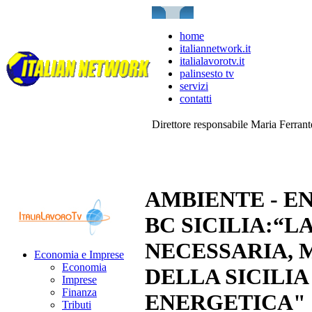
home
italiannetwork.it
italialavorotv.it
palinsesto tv
servizi
contatti
Direttore responsabile Maria Ferran
AMBIENTE - E
BC SICILIA:“
NECESSARIA, 
Economia e Imprese
Economia
DELLA SICILIA
Imprese
Finanza
ENERGETICA"
Tributi