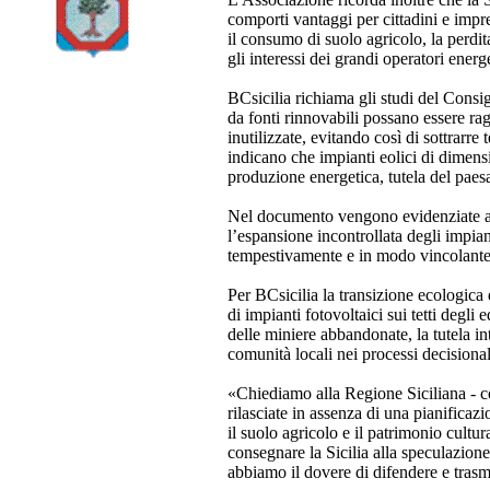
comporti vantaggi per cittadini e impres
il consumo di suolo agricolo, la perdit
gli interessi dei grandi operatori energe
BCsicilia richiama gli studi del Consi
da fonti rinnovabili possano essere ra
inutilizzate, evitando così di sottrarr
indicano che impianti eolici di dimens
produzione energetica, tutela del paes
Nel documento vengono evidenziate anc
l’espansione incontrollata degli impian
tempestivamente e in modo vincolante l
Per BCsicilia la transizione ecologica
di impianti fotovoltaici sui tetti degli 
delle miniere abbandonate, la tutela int
comunità locali nei processi decisional
«Chiediamo alla Regione Siciliana - co
rilasciate in assenza di una pianifica
il suolo agricolo e il patrimonio cultur
consegnare la Sicilia alla speculazione
abbiamo il dovere di difendere e tras