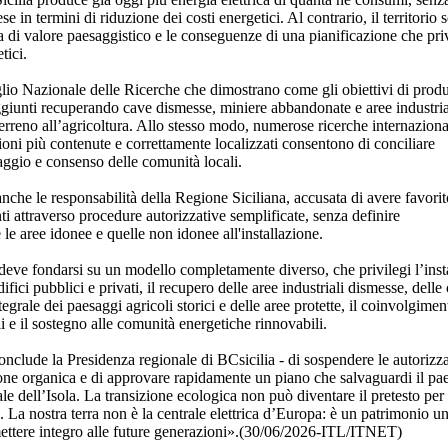
e in termini di riduzione dei costi energetici. Al contrario, il territorio 
a di valore paesaggistico e le conseguenze di una pianificazione che pri
tici.
glio Nazionale delle Ricerche che dimostrano come gli obiettivi di prod
ggiunti recuperando cave dismesse, miniere abbandonate e aree industria
e terreno all’agricoltura. Allo stesso modo, numerose ricerche internaziona
ioni più contenute e correttamente localizzati consentono di conciliare
aggio e consenso delle comunità locali.
he le responsabilità della Regione Siciliana, accusata di avere favorit
ti attraverso procedure autorizzative semplificate, senza definire
e aree idonee e quelle non idonee all'installazione.
 deve fondarsi su un modello completamente diverso, che privilegi l’inst
edifici pubblici e privati, il recupero delle aree industriali dismesse, delle
egrale dei paesaggi agricoli storici e delle aree protette, il coinvolgimen
i e il sostegno alle comunità energetiche rinnovabili.
nclude la Presidenza regionale di BCsicilia - di sospendere le autorizz
zione organica e di approvare rapidamente un piano che salvaguardi il pa
ale dell’Isola. La transizione ecologica non può diventare il pretesto per
. La nostra terra non è la centrale elettrica d’Europa: è un patrimonio u
mettere integro alle future generazioni».(30/06/2026-ITL/ITNET)