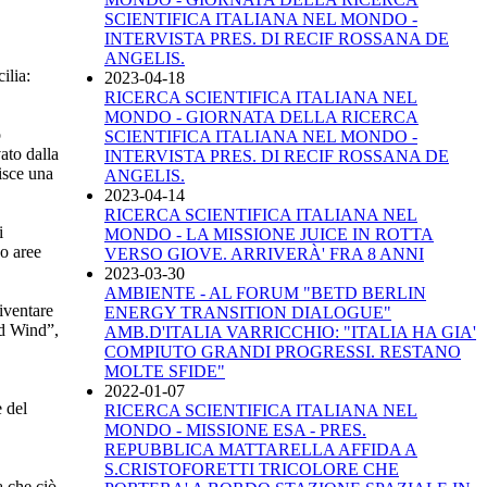
SCIENTIFICA ITALIANA NEL MONDO -
INTERVISTA PRES. DI RECIF ROSSANA DE
ANGELIS.
ilia:
2023-04-18
RICERCA SCIENTIFICA ITALIANA NEL
MONDO - GIORNATA DELLA RICERCA
o
SCIENTIFICA ITALIANA NEL MONDO -
ato dalla
INTERVISTA PRES. DI RECIF ROSSANA DE
isce una
ANGELIS.
2023-04-14
RICERCA SCIENTIFICA ITALIANA NEL
i
MONDO - LA MISSIONE JUICE IN ROTTA
do aree
VERSO GIOVE. ARRIVERÀ' FRA 8 ANNI
2023-03-30
AMBIENTE - AL FORUM "BETD BERLIN
iventare
ENERGY TRANSITION DIALOGUE"
ed Wind”,
AMB.D'ITALIA VARRICCHIO: "ITALIA HA GIA'
COMPIUTO GRANDI PROGRESSI. RESTANO
MOLTE SFIDE"
2022-01-07
 del
RICERCA SCIENTIFICA ITALIANA NEL
MONDO - MISSIONE ESA - PRES.
REPUBBLICA MATTARELLA AFFIDA A
S.CRISTOFORETTI TRICOLORE CHE
a che ciò