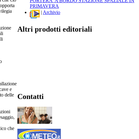
PORTERA' A BORDO STAZIONE SPAZIALE IN
sopporta
PRIMAVERA
vilegia
|
Archivio
Altri prodotti editoriali
uzione
li
li
o
allazione
 cave e
to delle
Contatti
azioni
esaggio,
nico che