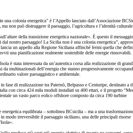
in una colonia energetica" è l’Appello lanciato dall’Associazione BCSic
 ma non può distruggere il paesaggio, l’agricoltura e l’identità culturale
sull’altare della transizione energetica nazionale». È questo il messaggi
dal nostro paesaggio! La Sicilia non è una colonia energetica”, approv
 lancia un appello alla Regione Siciliana affinché fermi quella che defin
 avvii una pianificazione realmente sostenibile delle energie rinnovabili.
Isola è stata interessata da un’autentica corsa alla realizzazione di grand
ssi da multinazionali dell’energia che stanno progressivamente occupan
raordinario valore paesaggistico e ambientale.
in fase di realizzazione tra Paternò, Belpasso e Centuripe, destinato a d
talia con circa 424 mila moduli installati su 400 ettari, e il progetto “M
identale un vasto parco eolico offshore composto da circa 190 turbine
 energetica equilibrata – sottolinea BCsicilia – ma a una trasformazione
in modo irreversibile il paesaggio siciliano, una delle principali risorse
'Isola».
Sicilia produce già oggi più energia elettrica di quanta ne consumi, senz