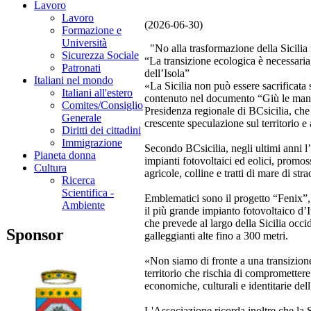
Lavoro
Lavoro
(2026-06-30)
Formazione e
Università
"No alla trasformazione della Sicilia 
Sicurezza Sociale
“La transizione ecologica è necessaria,
Patronati
dell’Isola”
Italiani nel mondo
«La Sicilia non può essere sacrificata 
Italiani all'estero
contenuto nel documento “Giù le mani 
Comites/Consiglio
Presidenza regionale di BCsicilia, che
Generale
crescente speculazione sul territorio e
Diritti dei cittadini
Immigrazione
Secondo BCsicilia, negli ultimi anni l’
Pianeta donna
impianti fotovoltaici ed eolici, promo
Cultura
agricole, colline e tratti di mare di st
Ricerca
Scientifica -
Emblematici sono il progetto “Fenix”, 
Ambiente
il più grande impianto fotovoltaico d’I
che prevede al largo della Sicilia occ
Sponsor
galleggianti alte fino a 300 metri.
«Non siamo di fronte a una transizione
territorio che rischia di compromettere 
economiche, culturali e identitarie dell
L'Associazione ricorda inoltre che la 