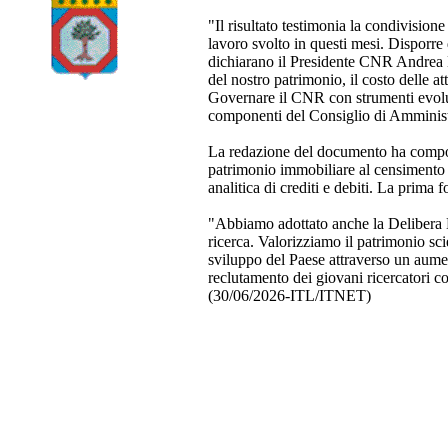
"Il risultato testimonia la condivisio
lavoro svolto in questi mesi. Disporr
dichiarano il Presidente CNR Andrea L
del nostro patrimonio, il costo delle att
Governare il CNR con strumenti evoluti
componenti del Consiglio di Amministr
La redazione del documento ha comporta
patrimonio immobiliare al censimento de
analitica di crediti e debiti. La prima
"Abbiamo adottato anche la Delibera ER
ricerca. Valorizziamo il patrimonio sci
sviluppo del Paese attraverso un aumento
reclutamento dei giovani ricercatori co
(30/06/2026-ITL/ITNET)