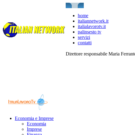
home
italiannetwork.it
italialavorotv.it
palinsesto tv
servizi
contatti
Direttore responsabile Maria Ferran
Economia e Imprese
Economia
Imprese
Finanza