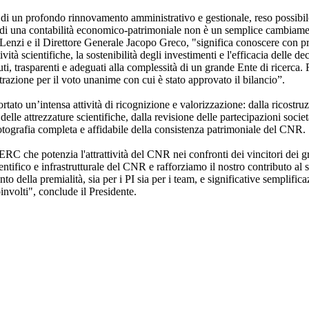
ne di un profondo rinnovamento amministrativo e gestionale, reso possibi
e di una contabilità economico-patrimoniale non è un semplice cambiame
enzi e il Direttore Generale Jacopo Greco, "significa conoscere con pre
ività scientifiche, la sostenibilità degli investimenti e l'efficacia delle dec
, trasparenti e adeguati alla complessità di un grande Ente di ricerca.
azione per il voto unanime con cui è stato approvato il bilancio”.
to un’intensa attività di ricognizione e valorizzazione: dalla ricostruz
lle attrezzature scientifiche, dalla revisione delle partecipazioni societa
 fotografia completa e affidabile della consistenza patrimoniale del CNR.
C che potenzia l'attrattività del CNR nei confronti dei vincitori dei gr
entifico e infrastrutturale del CNR e rafforziamo il nostro contributo al s
 della premialità, sia per i PI sia per i team, e significative semplifica
involti", conclude il Presidente.