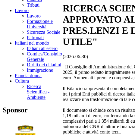
Tributi
RICERCA SCIE
Lavoro
Lavoro
APPROVATO AL
Formazione e
Università
PRES.LENZI E
Sicurezza Sociale
Patronati
UTILE"
Italiani nel mondo
Italiani all'estero
Comites/Consiglio
(2026-06-30)
Generale
Diritti dei cittadini
Il Consiglio di Amministrazione del C
Immigrazione
2025, il primo redatto integralmente se
Pianeta donna
euro. Aumentati i premi e compensi ag
Cultura
Ricerca
Il Bilancio rappresenta il completamen
Scientifica -
tra i primi Enti pubblici di ricerca it
Ambiente
realizzare una trasformazione di tale 
Sponsor
Il documento si chiude con un risultato
1,18 miliardi di euro, confermando la s
complessivi pari a 1,354 miliardi di eu
autonoma del CNR di attrarre finanzia
pubbliche e attività conto terzi.