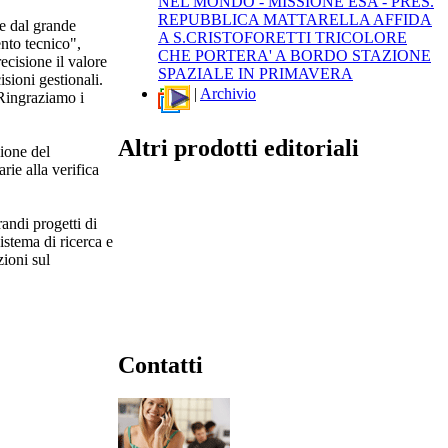
NEL MONDO - MISSIONE ESA - PRES.
REPUBBLICA MATTARELLA AFFIDA
le dal grande
A S.CRISTOFORETTI TRICOLORE
nto tecnico",
CHE PORTERA' A BORDO STAZIONE
cisione il valore
SPAZIALE IN PRIMAVERA
isioni gestionali.
|
Archivio
 Ringraziamo i
Altri prodotti editoriali
ione del
rie alla verifica
andi progetti di
istema di ricerca e
zioni sul
Contatti