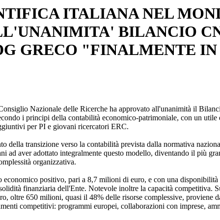
NTIFICA ITALIANA NEL MON
L'UNANIMITA' BILANCIO CN
 DG GRECO "FINALMENTE IN
onsiglio Nazionale delle Ricerche ha approvato all'unanimità il Bilanci
condo i principi della contabilità economico-patrimoniale, con un utile d
giuntivi per PI e giovani ricercatori ERC.
to della transizione verso la contabilità prevista dalla normativa nazio
aliani ad aver adottato integralmente questo modello, diventando il più gra
complessità organizzativa.
 economico positivo, pari a 8,7 milioni di euro, e con una disponibilità 
olidità finanziaria dell'Ente. Notevole inoltre la capacità competitiva. S
ro, oltre 650 milioni, quasi il 48% delle risorse complessive, proviene d
menti competitivi: programmi europei, collaborazioni con imprese, amm