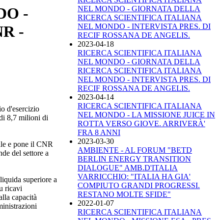
NEL MONDO - GIORNATA DELLA
DO -
RICERCA SCIENTIFICA ITALIANA
NEL MONDO - INTERVISTA PRES. DI
R -
RECIF ROSSANA DE ANGELIS.
2023-04-18
RICERCA SCIENTIFICA ITALIANA
NEL MONDO - GIORNATA DELLA
RICERCA SCIENTIFICA ITALIANA
NEL MONDO - INTERVISTA PRES. DI
RECIF ROSSANA DE ANGELIS.
2023-04-14
RICERCA SCIENTIFICA ITALIANA
o d'esercizio
NEL MONDO - LA MISSIONE JUICE IN
i 8,7 milioni di
ROTTA VERSO GIOVE. ARRIVERÀ'
FRA 8 ANNI
2023-03-30
nale e pone il CNR
AMBIENTE - AL FORUM "BETD
nde del settore a
BERLIN ENERGY TRANSITION
DIALOGUE" AMB.D'ITALIA
VARRICCHIO: "ITALIA HA GIA'
liquida superiore a
COMPIUTO GRANDI PROGRESSI.
u ricavi
RESTANO MOLTE SFIDE"
alla capacità
2022-01-07
inistrazioni
RICERCA SCIENTIFICA ITALIANA