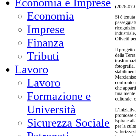
Economia e Imprese
(2026-07-
Economia
Si è tenuta
passeggiata
Imprese
ricognizion
industriale
Olivetti pe
Finanza
Il progetto
Tributi
della Terr
trasformaz
Lavoro
fotografia,
stabiliment
Marcianise
Lavoro
confronto 
che apparti
Formazione e
finalmente 
culturale, 
Università
L’iniziativ
promosse d
Sicurezza Sociale
ispirate al
per la cult
valorizzazi