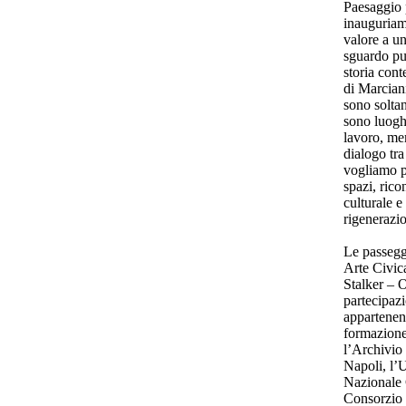
Paesaggio 
inauguriamo
valore a u
sguardo pu
storia con
di Marcian
sono soltan
sono luoghi
lavoro, mem
dialogo tra
vogliamo p
spazi, ric
culturale 
rigenerazi
Le passegg
Arte Civic
Stalker – 
partecipazi
appartenent
formazione,
l’Archivio 
Napoli, l’
Nazionale 
Consorzio S