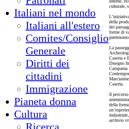
Patronati
interne, ri
culturale, s
Italiani nel mondo
L’iniziativ
della produ
Italiani all'estero
dei paesagg
forme di va
Comites/Consiglio
patrimonio
Generale
La passegg
Archeologi
Caserta e 
Diritti dei
Disegno Ind
Campania “
cittadini
Contempora
Marcianise
Caserta.
Immigrazione
Il percorso 
Pianeta donna
amministrat
della forma
un’esperie
Cultura
industrial
archivio vi
Ricerca