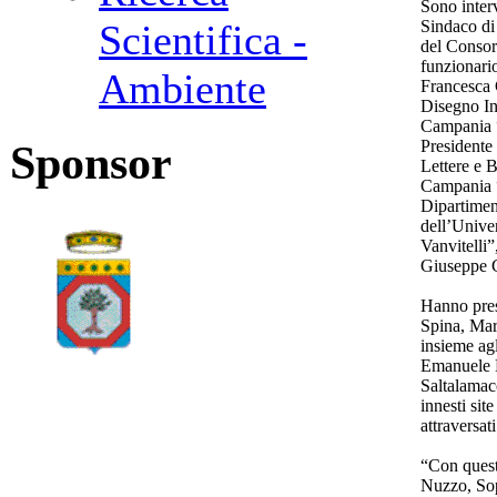
Sono inter
Sindaco di
Scientifica -
del Consor
funzionari
Ambiente
Francesca 
Disegno Ind
Campania “
Presidente
Sponsor
Lettere e B
Campania “
Dipartimen
dell’Unive
Vanvitelli
Giuseppe C
Hanno preso
Spina, Mar
insieme agl
Emanuele 
Saltalamacc
innesti sit
attraversati
“Con quest
Nuzzo, Sop