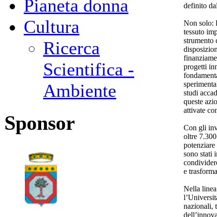
Pianeta donna
definito d
Cultura
Non solo: l
tessuto imp
strumento 
Ricerca
disposizion
finanziamen
Scientifica -
progetti in
fondamental
sperimental
Ambiente
studi accad
queste azio
attivate co
Sponsor
Con gli in
oltre 7.300
potenziare 
sono stati 
condividere
e trasforma
Nella linea
l’Universit
nazionali, 
dell’innova