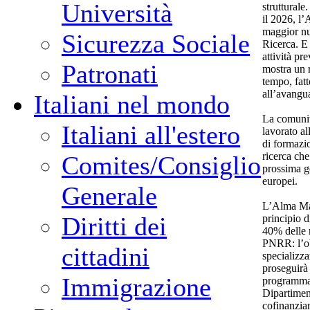
Università
strutturale
il 2026, l’
maggior nu
Sicurezza Sociale
Ricerca. E i
attività pr
Patronati
mostra un 
tempo, fatt
all’avangua
Italiani nel mondo
La comunit
Italiani all'estero
lavorato all
di formazio
ricerca ch
Comites/Consiglio
prossima ge
europei.
Generale
L’Alma Mat
Diritti dei
principio d
40% delle r
PNRR: l’ob
cittadini
specializza
proseguirà 
Immigrazione
programmazi
Dipartiment
cofinanzia