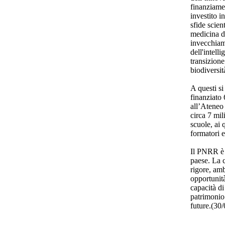
finanziame
investito i
sfide scien
medicina di
invecchiam
dell'intell
transizione
biodiversit
A questi s
finanziato 
all’Ateneo
circa 7 mil
scuole, ai 
formatori e
Il PNRR è s
paese. La 
rigore, am
opportunità
capacità di
patrimonio
future.(3