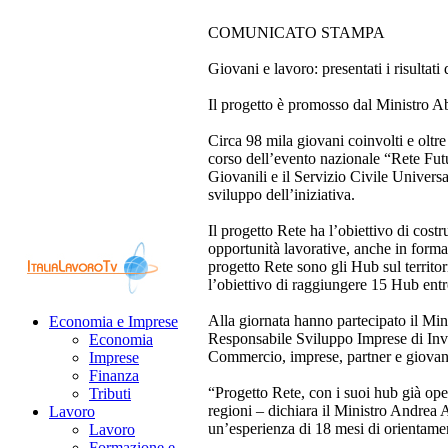
COMUNICATO STAMPA
Giovani e lavoro: presentati i risult
Il progetto è promosso dal Ministro Abo
Circa 98 mila giovani coinvolti e oltre 
corso dell’evento nazionale “Rete Futu
Giovanili e il Servizio Civile Universal
sviluppo dell’iniziativa.
Il progetto Rete ha l’obiettivo di cost
opportunità lavorative, anche in forma
progetto Rete sono gli Hub sul territo
l’obiettivo di raggiungere 15 Hub ent
Alla giornata hanno partecipato il Min
Economia e Imprese
Responsabile Sviluppo Imprese di Invit
Economia
Commercio, imprese, partner e giovani
Imprese
Finanza
“Progetto Rete, con i suoi hub già oper
Tributi
regioni – dichiara il Ministro Andrea
Lavoro
un’esperienza di 18 mesi di orientamen
Lavoro
Formazione e