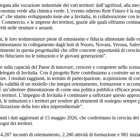
gata alla vocazione industriale dei vari territori: dall’agrifood, alla me
economia verde alla chimica verde. L’evento odierno Rete Futuro è la ra
va” che stiamo sviluppando insie-me a Invitalia, in collaborazione con l
i Commercio, e le imprese dei territori, grazie alle quali offriamo centin
iti nelle strutture e assunti.
ni, le loro testimonianze piene di entusiasmo e fiducia alimentate dalle 
stimonianze in collegamento dagli hub di Nuoro, Novara, Verona, Saler
timento in questa progettualità che offre concrete opportunità di crescita
to fiduciario tra le istituzioni e le giovani generazioni”.
ire sulla capacità del Paese di innovare, crescere e competere nello scen
legato di Invitalia. Con il progetto Rete contribuiamo a costruire un ec
lore. I risultati raggiunti, in termini di partecipazione, acquisizione di 
o la validità di un modello che integra orientamento, formazione e acc
 È un’ulteriore dimostrazione di come una politica pubblica efficace poss
ei territori. L’impegno di Invitalia è continuare a rafforzare questo appro
 le istituzioni e i territori per rendere gli strumenti di sostegno sempre p
alizzazione della loro idea imprenditoriale”.
tati i dati aggiornati al 15 maggio 2026, che confermano la crescita del
gni dei territori.
4.287 incontri di orientamento, 2.280 attività di formazione e 981 inizi