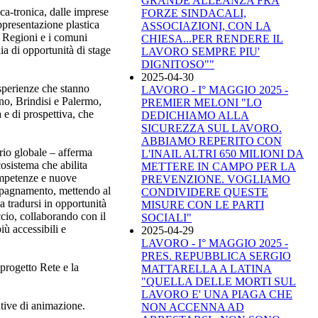
GRANDE ALLEANZA FRA
cca-tronica, dalle imprese
FORZE SINDACALI,
ppresentazione plastica
ASSOCIAZIONI, CON LA
e Regioni e i comuni
CHIESA...PER RENDERE IL
aia di opportunità di stage
LAVORO SEMPRE PIU'
DIGNITOSO""
2025-04-30
esperienze che stanno
LAVORO - I° MAGGIO 2025 -
no, Brindisi e Palermo,
PREMIER MELONI "LO
 e di prospettiva, che
DEDICHIAMO ALLA
SICUREZZA SUL LAVORO.
ABBIAMO REPERITO CON
ario globale – afferma
L'INAIL ALTRI 650 MILIONI DA
osistema che abilita
METTERE IN CAMPO PER LA
competenze e nuove
PREVENZIONE. VOGLIAMO
ompagnamento, mettendo al
CONDIVIDERE QUESTE
a tradursi in opportunità
MISURE CON LE PARTI
ccio, collaborando con il
SOCIALI"
iù accessibili e
2025-04-29
LAVORO - I° MAGGIO 2025 -
PRES. REPUBBLICA SERGIO
 progetto Rete e la
MATTARELLA A LATINA
"QUELLA DELLE MORTI SUL
LAVORO E' UNA PIAGA CHE
ative di animazione.
NON ACCENNA AD