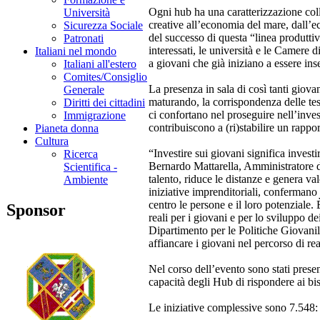
Ogni hub ha una caratterizzazione colle
Università
creative all’economia del mare, dall’
Sicurezza Sociale
del successo di questa “linea produtti
Patronati
interessati, le università e le Camere d
Italiani nel mondo
a giovani che già iniziano a essere inser
Italiani all'estero
Comites/Consiglio
La presenza in sala di così tanti giova
Generale
maturando, la corrispondenza delle te
Diritti dei cittadini
ci confortano nel proseguire nell’inves
Immigrazione
contribuiscono a (ri)stabilire un rappor
Pianeta donna
Cultura
“Investire sui giovani significa invest
Ricerca
Bernardo Mattarella, Amministratore de
Scientifica -
talento, riduce le distanze e genera va
Ambiente
iniziative imprenditoriali, conferman
centro le persone e il loro potenziale.
Sponsor
reali per i giovani e per lo sviluppo d
Dipartimento per le Politiche Giovanili,
affiancare i giovani nel percorso di re
Nel corso dell’evento sono stati presen
capacità degli Hub di rispondere ai biso
Le iniziative complessive sono 7.548: 