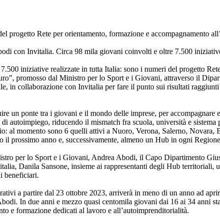
ati del progetto Rete per orientamento, formazione e accompagnamento al
di con Invitalia. Circa 98 mila giovani coinvolti e oltre 7.500 iniziativ
7.500 iniziative realizzate in tutta Italia: sono i numeri del progetto Re
ro”, promosso dal Ministro per lo Sport e i Giovani, attraverso il Dipar
e, in collaborazione con Invitalia per fare il punto sui risultati raggiunti
ruire un ponte tra i giovani e il mondo delle imprese, per accompagnare e
 di autoimpiego, riducendo il mismatch fra scuola, università e sistema p
rio: al momento sono 6 quelli attivi a Nuoro, Verona, Salerno, Novara, 
ro il prossimo anno e, successivamente, almeno un Hub in ogni Regione
istro per lo Sport e i Giovani, Andrea Abodi, il Capo Dipartimento Giu
alia, Danila Sansone, insieme ai rappresentanti degli Hub territoriali, 
 beneficiari.
ativi a partire dal 23 ottobre 2023, arriverà in meno di un anno ad aprire 
 Abodi. In due anni e mezzo quasi centomila giovani dai 16 ai 34 anni s
to e formazione dedicati al lavoro e all’autoimprenditorialità.