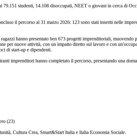
 cui 79.151 studenti, 14.108 disoccupati, NEET o giovani in cerca di Oc
ncluso il percorso al 31 marzo 2026: 123 sono stati inseriti nelle impre
 i ragazzi hanno presentato ben 673 progetti imprenditoriali, muovendo p
 per nuove attività, con un impatto diretto sul lavoro e con un'occupaz
soci di start-up e dipendenti.
iranti imprenditori hanno completato il percorso, presentando una dom
ro (23)
nità, Cultura Crea, Smart&Start Italia e Italia Economia Sociale.