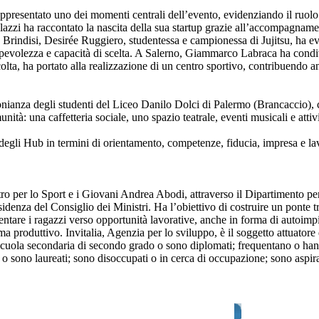
ppresentato uno dei momenti centrali dell’evento, evidenziando il ruol
azzi ha raccontato la nascita della sua startup grazie all’accompagname
indisi, Desirée Ruggiero, studentessa e campionessa di Jujitsu, ha evi
apevolezza e capacità di scelta. A Salerno, Giammarco Labraca ha condiv
ta, ha portato alla realizzazione di un centro sportivo, contribuendo an
monianza degli studenti del Liceo Danilo Dolci di Palermo (Brancaccio),
unità: una caffetteria sociale, uno spazio teatrale, eventi musicali e attiv
degli Hub in termini di orientamento, competenze, fiducia, impresa e la
ro per lo Sport e i Giovani Andrea Abodi, attraverso il Dipartimento per
sidenza del Consiglio dei Ministri. Ha l’obiettivo di costruire un ponte t
ntare i ragazzi verso opportunità lavorative, anche in forma di autoimp
ma produttivo. Invitalia, Agenzia per lo sviluppo, è il soggetto attuatore 
 scuola secondaria di secondo grado o sono diplomati; frequentano o ha
 o sono laureati; sono disoccupati o in cerca di occupazione; sono aspira