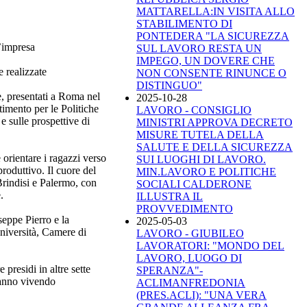
MATTARELLA:IN VISITA ALLO
STABILIMENTO DI
PONTEDERA "LA SICUREZZA
l’impresa
SUL LAVORO RESTA UN
IMPEGO, UN DOVERE CHE
e realizzate
NON CONSENTE RINUNCE O
DISTINGUO"
te, presentati a Roma nel
2025-10-28
timento per le Politiche
LAVORO - CONSIGLIO
 e sulle prospettive di
MINISTRI APPROVA DECRETO
MISURE TUTELA DELLA
SALUTE E DELLA SICUREZZA
 orientare i ragazzi verso
SUI LUOGHI DI LAVORO.
roduttivo. Il cuore del
MIN.LAVORO E POLITICHE
Brindisi e Palermo, con
SOCIALI CALDERONE
.
ILLUSTRA IL
PROVVEDIMENTO
seppe Pierro e la
2025-05-03
università, Camere di
LAVORO - GIUBILEO
LAVORATORI: "MONDO DEL
LAVORO, LUOGO DI
presidi in altre sette
SPERANZA"-
tanno vivendo
ACLIMANFREDONIA
(PRES.ACLI): "UNA VERA