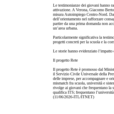
Le testimonianze dei giovani hanno ra
attivazione. A Verona, Giacomo Bertol
misura Autoimpiego Centro-Nord. Da Br
dell’orientamento nel rafforzare cons
partire da una prima domanda non accol
un’area urbana.
Particolarmente significativa la testi
progetti concreti per la scuola e la com
Le storie hanno evidenziato l’impatto 
Il progetto Rete
Il progetto Rete è promosso dal Minist
il Servizio Civile Universale della Pre
delle imprese, per accompagnare e orie
mismatch fra scuola, università e siste
rivolge ai giovani che frequentano la
qualifica ITS; frequentano l’università
(11/06/2026-ITL/ITNET)