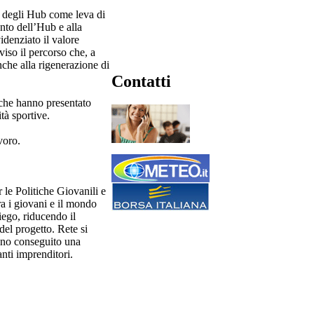
o degli Hub come leva di
nto dell’Hub e alla
denziato il valore
iso il percorso che, a
che alla rigenerazione di
Contatti
 che hanno presentato
ità sportive.
voro.
 le Politiche Giovanili e
ra i giovani e il mondo
iego, riducendo il
del progetto. Rete si
nno conseguito una
nti imprenditori.