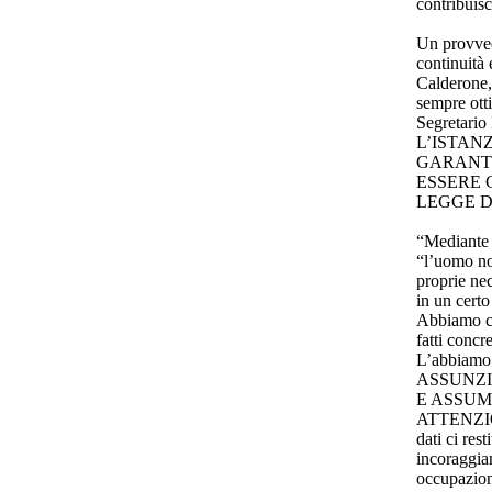
contribuisc
Un provved
continuità 
Calderone, 
sempre otti
Segretar
L’ISTANZA 
GARANTI
ESSERE 
LEGGE D
“Mediante i
“l’uomo no
proprie ne
in un cert
Abbiamo cer
fatti concr
L’abbiam
ASSUNZI
E ASSUM
ATTENZI
dati ci res
incoraggian
occupazion