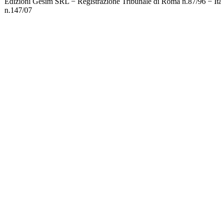
Edizioni Gesim SRL − Registrazione Tribunale di Roma n.87/96 − It
n.147/07