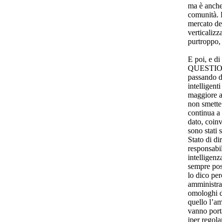
ma è anche 
comunità. P
mercato de
verticaliz
purtroppo, 
E poi, e di
QUESTIO
passando d
intelligent
maggiore au
non smette 
continua a 
dato, coinv
sono stati 
Stato di di
responsabil
intelligenz
sempre pos
lo dico per
amministrat
omologhi d
quello l’am
vanno port
iper regola