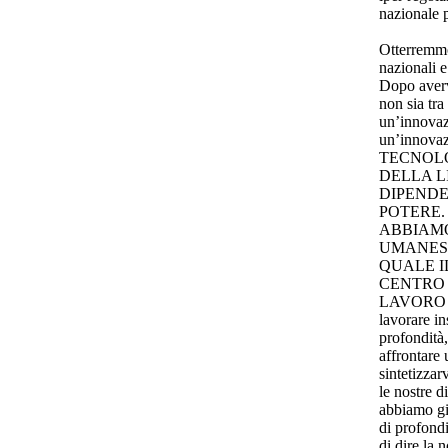
nazionale 
Otterremmo 
nazionali 
Dopo avervi
non sia tra
un’innovaz
un’innovaz
TECNOL
DELLA L
DIPENDE
POTERE.
ABBIAMO
UMANES
QUALE I
CENTRO L
LAVORO E
lavorare in
profondità,
affrontare 
sintetizzar
le nostre 
abbiamo già
di profondi
di dire la 