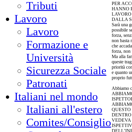
Tributi
PER ACC
HANNO P
LAVORO 
Lavoro
DALLA S
Sarà una g
Lavoro
possibile s
forza, senz
non basta 
Formazione e
che accada
forza, non 
Università
Ma alla fa
queste trag
Sicurezza Sociale
priorità co
e quanto un
proprio fut
Patronati
Abbiamo ce
Italiani nel mondo
ABBIAMO
ISPETTO
ABBIAMO
Italiani all'estero
QUESTO 
DENTRO 
Comites/Consiglio
VEDEVA 
ISPETTI
DELL’IN