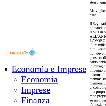
stesso tem
Ma voglio 
altro.
Il Segreta
domanda che
ANCORA 
ALL’AN
LAVORO
Oltre mille
tutti. Pers
non devono
pensiero d
caldo abbr
Economia e Imprese
inimmaginab
impegno per
mamma di L
Economia
mamma stra
memoria di 
Imprese
ci coinvolg
una propos
fatto propr
Finanza
su un inves
l’anno.L