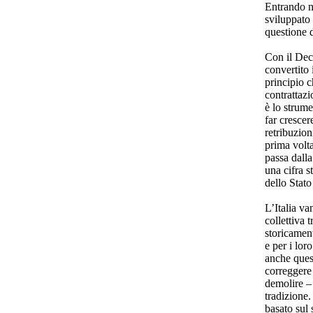
Entrando n
sviluppato 
questione
Con il Dec
convertito
principio c
contrattazi
è lo strum
far crescere
retribuzion
prima volta
passa dalla
una cifra s
dello Stato
L’Italia va
collettiva 
storicament
e per i lor
anche quest
correggere 
demolire – 
tradizione.
basato sul 