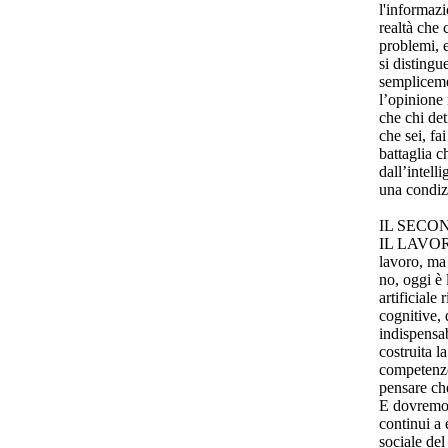
l'informazi
realtà che 
problemi, 
si distingu
sempliceme
l’opinione 
che chi det
che sei, fai
battaglia 
dall’intell
una condiz
IL SECO
IL LAVORO.
lavoro, ma 
no, oggi è l
artificiale 
cognitive,
indispensab
costruita l
competenze
pensare che
E dovremo 
continui a 
sociale del