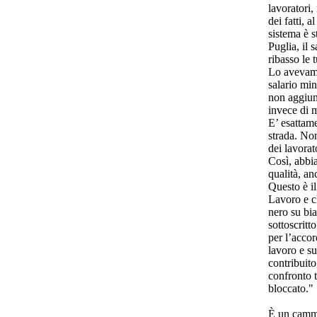
lavoratori,
dei fatti, 
sistema è 
Puglia, il 
ribasso le tu
Lo avevamo
salario min
non aggiun
invece di m
E’ esattam
strada. No
dei lavorat
Così, abbia
qualità, an
Questo è i
Lavoro e c
nero su bia
sottoscritt
per l’accor
lavoro e s
contribuit
confronto t
bloccato."
È un cammi