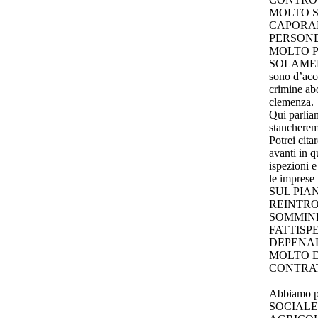
MOLTO S
CAPORAL
PERSONE
MOLTO 
SOLAMENT
sono d’acc
crimine ab
clemenza.
Qui parliam
stancherem
Potrei cit
avanti in 
ispezioni e
le impre
SUL PIA
REINTRO
SOMMINI
FATTISP
DEPENAL
MOLTO D
CONTRATT
Abbiamo p
SOCIALE