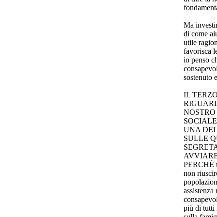
fondamental
Ma investir
di come aiu
utile ragio
favorisca l
io penso ch
consapevol
sostenuto 
IL TERZ
RIGUARD
NOSTRO 
SOCIALE
UNA DEL
SULLE Q
SEGRETA
AVVIARE
PERCHÉ tut
non riuscir
popolazion
assistenza
consapevole
più di tutt
sulla famig