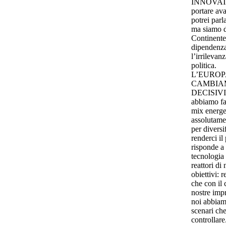
INNOVATIVE
portare ava
potrei parl
ma siamo d’
Continente 
dipendenza 
l’irrilevan
politica.
L’EUROP
CAMBIAM
DECISIVI: 
abbiamo fat
mix energe
assolutame
per diversi
renderci il
risponde a 
tecnologia 
reattori d
obiettivi: 
che con il 
nostre imp
noi abbiam
scenari che
controllar