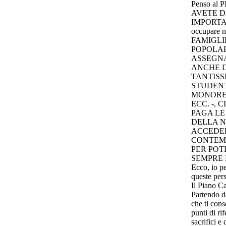
Penso al
AVETE D
IMPORTAN
occupare 
FAMIGLI
POPOLAR
ASSEGN
ANCHE D
TANTISSI
STUDENT
MONORED
ECC. -, 
PAGA LE
DELLA N
ACCEDER
CONTEM
PER POT
SEMPRE 
Ecco, io p
queste pers
Il Piano C
Partendo da
che ti cons
punti di ri
sacrifici e