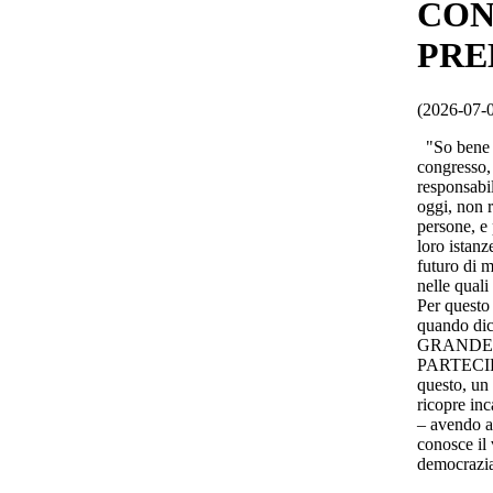
CON
PRE
(2026-07-
"So bene c
congresso,
responsabil
oggi, non r
persone, e 
loro istanz
futuro di mo
nelle quali
Per questo
quando d
GRANDE 
PARTECIPA
questo, un 
ricopre inc
– avendo al
conosce il 
democrazia,