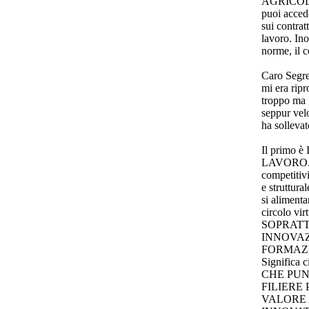
AGRICOLA 
puoi accede
sui contratt
lavoro. Ino
norme, il c
Caro Segre
mi era ripr
troppo ma 
seppur vel
ha sollevat
Il primo
LAVORO. F
competitivi
e struttura
si aliment
circolo v
SOPRATT
INNOVAZ
FORMAZI
Significa
CHE PUN
FILIERE
VALORE 