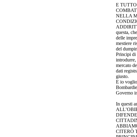
E TUTTO
COMBATT
NELLA M
CONDIZI
ADDIRITT
questa, che
delle impre
mestiere ri
del dumping
Principi di
introdurre,
mercato de
dati regist
giusto.
E io voglio
Bombardier
Governo in
In quest
ALL’OBI
DIFENDE
CITTADI
ABBIAMO
CITERÒ 
PRINCIP