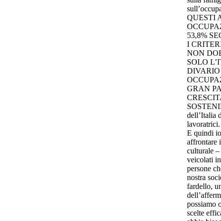
sull’occu
QUESTI 
OCCUPAZ
53,8% S
I CRITE
NON DOB
SOLO L’
DIVARIO
OCCUPAZ
GRAN PA
CRESCIT
SOSTENIB
dell’Itali
lavoratrici
E quindi io
affrontare 
culturale –
veicolati i
persone che
nostra soci
fardello, u
dell’afferm
possiamo o
scelte effi