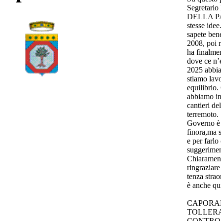
Segretari
DELLA PA
stesse ide
sapete bene
2008, poi r
ha finalmen
dove ce n’
2025 abbiam
stiamo lav
equilibrio
abbiamo int
cantieri de
terremoto. 
Governo è 
finora,ma 
e per farlo
suggerimen
Chiarament
ringraziar
tenza strao
è anche qui
CAPORAL
TOLLERA
CONTRO 