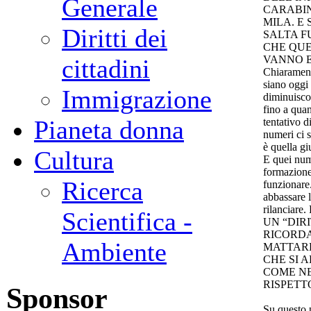
Generale
CARABIN
MILA. E 
Diritti dei
SALTA F
CHE QUE
VANNO E
cittadini
Chiarament
siano oggi 
Immigrazione
diminuiscon
fino a qua
Pianeta donna
tentativo d
numeri ci s
è quella gi
Cultura
E quei nume
formazione
Ricerca
funzionare
abbassare 
rilancia
Scientifica -
UN “DIR
RICORDA
Ambiente
MATTARE
CHE SI A
COME NE
RISPETT
Sponsor
Su questo p