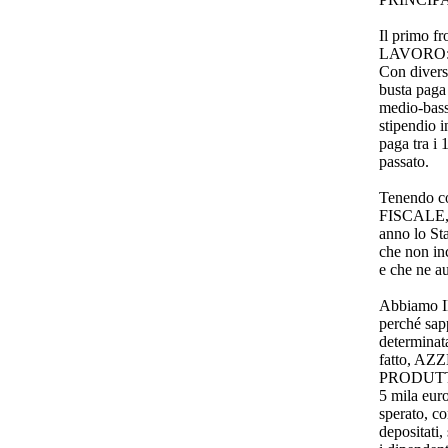
Il primo 
LAVORO
Con divers
busta paga 
medio-bass
stipendio i
paga tra i 
passato.
Tenendo 
FISCALE
anno lo Sta
che non inc
e che ne a
Abbiamo
perché sap
determinata
fatto, A
PRODUTTIV
5 mila eur
sperato, co
depositati,