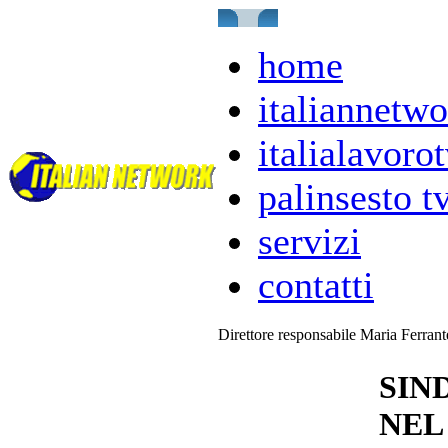
home
italiannetwo
italialavorot
palinsesto t
servizi
contatti
Direttore responsabile Maria Ferran
SIN
NEL