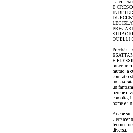
sia general
E CRESC
INDETER
DUECENT
LEGISLA
PRECARI
STRAORD
QUELLI 
Perché su 
ESATTAM
È FLESSIBI
programmar
mutuo, a cu
contratto s
un lavorato
un fantasm
perché è ve
compito, il
nome e un 
Anche su qu
Certamente
fenomeno s
diversa.