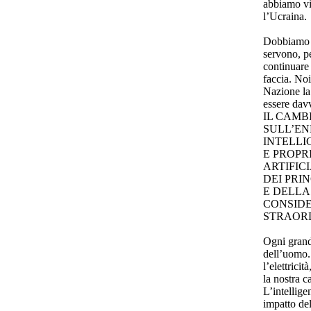
abbiamo vi
l’Ucraina.
Dobbiamo su
servono, p
continuare 
faccia. No
Nazione la 
essere d
IL CAMB
SULL’EN
INTELLI
E PROPR
ARTIFIC
DEI PRI
E DELLA
CONSID
STRAOR
Ogni grande
dell’uomo. 
l’elettrici
la nostra c
L’intellige
impatto del