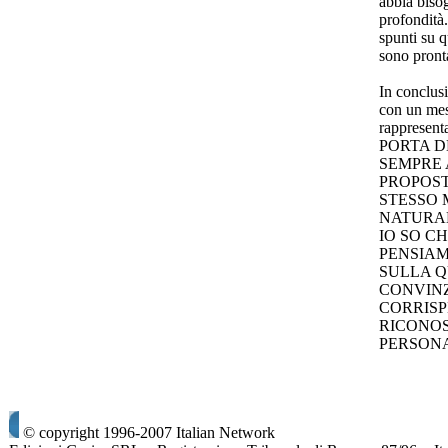
abbia bisog
profondità.
spunti su q
sono pront
In conclusi
con un mes
rappresenta
PORTA D
SEMPRE 
PROPOST
STESSO 
NATURAL
IO SO C
PENSIAM
SULLA Q
CONVINZ
CORRISP
RICONOS
PERSONA..
© copyright 1996-2007 Italian Network