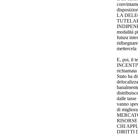
convintame
disposiz
LA DELE
TUTELA
INDIPENDE
modalità pi
futura inte
ridisegnare
mettercela 
E, poi, i
INCENTIV
richiamata 
Stato ha di
delocalizza
banalmente,
distribuisc
dalle tasse
vanno spesi
di migliora
MERCATO
RISORSE
CHI APPL
DIRITTI