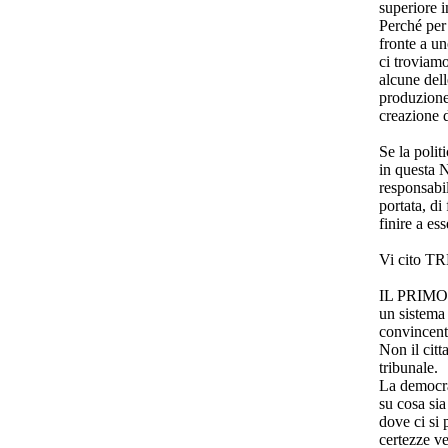
superiore i
Perché per
fronte a u
ci troviamo
alcune dell
produzione 
creazione d
Se la polit
in questa N
responsabil
portata, di
finire a es
Vi cito T
IL PRIM
un sistema 
convincente
Non il citt
tribunale.
La democra
su cosa sia 
dove ci si 
certezze v