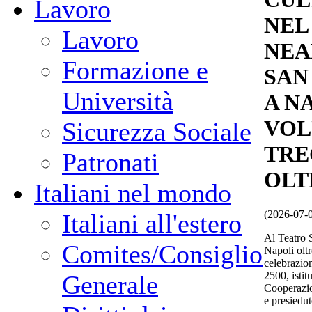
Lavoro
NEL
Lavoro
NEAP
Formazione e
SAN
Università
A N
VOL
Sicurezza Sociale
TRE
Patronati
OLT
Italiani nel mondo
(2026-07-
Italiani all'estero
Al Teatro 
Comites/Consiglio
Napoli oltr
celebrazio
2500, istit
Generale
Cooperazio
e presiedut