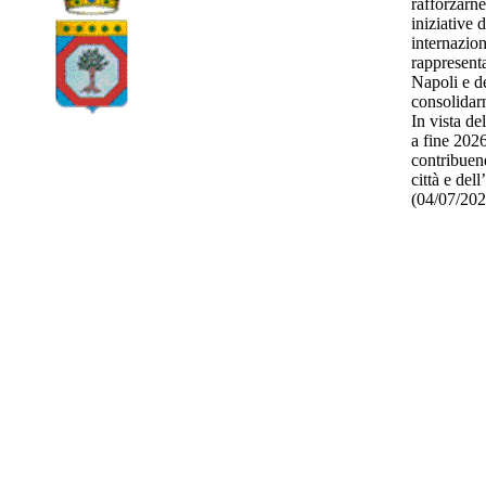
rafforzarne
iniziative 
internazio
rappresenta
Napoli e d
consolidarn
In vista de
a fine 2026
contribuend
città e del
(04/07/20