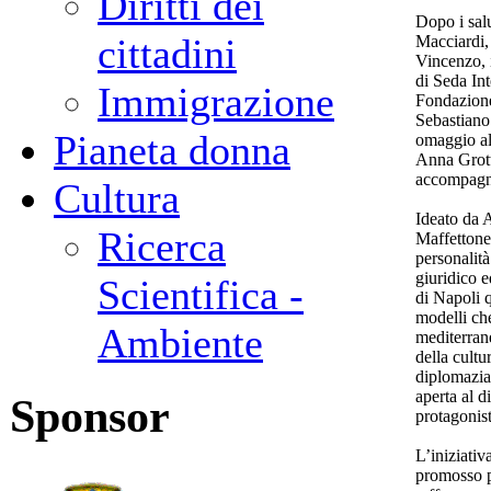
Diritti dei
Dopo i salu
cittadini
Macciardi, 
Vincenzo, i
di Seda In
Immigrazione
Fondazione
Sebastiano
Pianeta donna
omaggio al
Anna Grott
accompagna
Cultura
Ideato da 
Ricerca
Maffettone,
personalità
giuridico 
Scientifica -
di Napoli q
modelli ch
Ambiente
mediterrane
della cultu
diplomazia,
aperta al d
Sponsor
protagonist
L’iniziativ
promosso pe