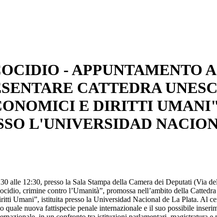
COCIDIO - APPUNTAMENTO A
ESENTARE CATTEDRA UNES
CONOMICI E DIRITTI UMANI
ESSO L'UNIVERSIDAD NACIO
1:30 alle 12:30, presso la Sala Stampa della Camera dei Deputati (Via de
cocidio, crimine contro l’Umanità”, promossa nell’ambito della Cattedra
i Umani”, istituita presso la Universidad Nacional de La Plata. Al ce
io quale nuova fattispecie penale internazionale e il suo possibile inseri
ernazionale, in un confronto tra istituzioni parlamentari, magistratura 