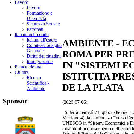
Lavoro
Lavoro
Formazione e
Università
Sicurezza Sociale
Patronati
Italiani nel mondo
Italiani all'estero
AMBIENTE - E
Comites/Consiglio
Generale
ROMA PER PR
Diritti dei cittadini
Immigrazione
IN "SISTEMI E
Pianeta donna
Cultura
ISTITUITA PR
Ricerca
Scientifica -
DE LA PLATA
Ambiente
Sponsor
(2026-07-06)
Si terrà martedì 7 luglio, dalle ore 1
Missione 4), la conferenza “Verso l’e
UNESCO in “Sistemi Economici e Diritt
dibattito il riconoscimento dell’ecocid
Statuto di Roma della Corte penale int