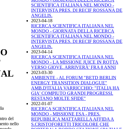
SCIENTIFICA ITALIANA NEL MONDO -
INTERVISTA PRES. DI RECIF ROSSANA DE
ANGELIS.
2023-04-18
RICERCA SCIENTIFICA ITALIANA NEL
MONDO - GIORNATA DELLA RICERCA
SCIENTIFICA ITALIANA NEL MONDO -
INTERVISTA PRES. DI RECIF ROSSANA DE
ANGELIS.
CO
2023-04-14
RICERCA SCIENTIFICA ITALIANA NEL
"
MONDO - LA MISSIONE JUICE IN ROTTA
VERSO GIOVE. ARRIVERÀ' FRA 8 ANNI
NAL
2023-03-30
AMBIENTE - AL FORUM "BETD BERLIN
ENERGY TRANSITION DIALOGUE"
AMB.D'ITALIA VARRICCHIO: "ITALIA HA
GIA' COMPIUTO GRANDI PROGRESSI.
RESTANO MOLTE SFIDE"
2022-01-07
lla
RICERCA SCIENTIFICA ITALIANA NEL
MONDO - MISSIONE ESA - PRES.
ntro del
REPUBBLICA MATTARELLA AFFIDA A
mento nello
S.CRISTOFORETTI TRICOLORE CHE
e mondo