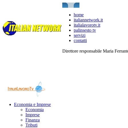
home
italiannetwork.it
italialavorotv.it
palinsesto tv
servizi
contatti
Direttore responsabile Maria Ferran
Economia e Imprese
Economia
Imprese
Finanza
Tributi