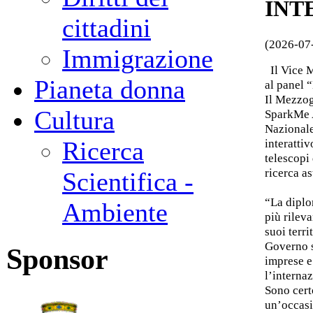
INT
cittadini
(2026-07
Immigrazione
Il Vice M
Pianeta donna
al panel “
Il Mezzog
Cultura
SparkMe A
Nazionale
interattiv
Ricerca
telescopi 
ricerca as
Scientifica -
“La diplo
Ambiente
più rileva
suoi terri
Governo s
Sponsor
imprese e
l’internaz
Sono cert
un’occasio