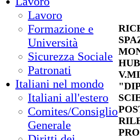
Lavoro
Lavoro
Formazione e
RIC
SPA
Università
MON
Sicurezza Sociale
HUB
Patronati
V.MI
Italiani nel mondo
"DI
Italiani all'estero
SCI
POS
Comites/Consiglio
RIL
Generale
PRO
Diritti dei