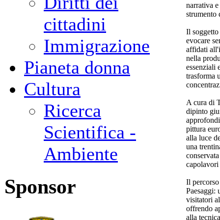
Diritti dei
narrativa e
strumento d
cittadini
Il soggetto
Immigrazione
evocare se
affidati al
nella produ
Pianeta donna
essenziali 
trasforma 
Cultura
concentraz
A cura di 
Ricerca
dipinto gi
approfondir
Scientifica -
pittura eur
alla luce d
una trenti
Ambiente
conservata 
capolavori
Sponsor
Il percorso
Paesaggi: u
visitatori 
offrendo ap
alla tecnic