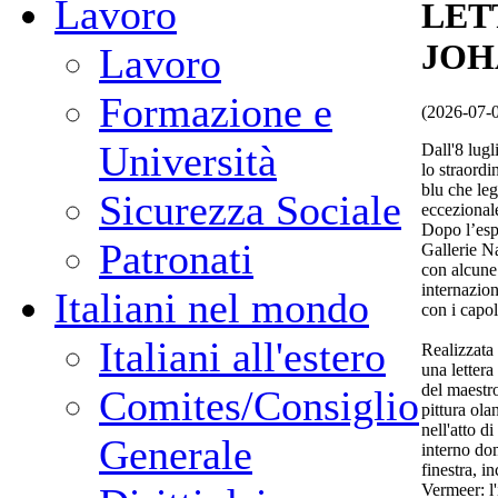
Lavoro
LET
JOH
Lavoro
Formazione e
(2026-07-
Università
Dall'8 lugl
lo straord
blu che leg
Sicurezza Sociale
eccezional
Dopo l’esp
Patronati
Gallerie N
con alcune 
internazio
Italiani nel mondo
con i capol
Italiani all'estero
Realizzata
una lettera
del maestro
Comites/Consiglio
pittura ol
nell'atto d
Generale
interno dom
finestra, in
Vermeer: l'