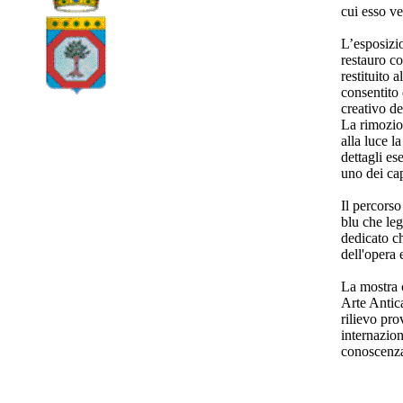
cui esso ve
L’esposizio
restauro c
restituito 
consentito
creativo del
La rimozion
alla luce l
dettagli es
uno dei cap
Il percors
blu che leg
dedicato c
dell'opera e
La mostra 
Arte Antica
rilievo pro
internazio
conoscenz