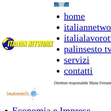
home
italiannetwo
italialavorot
palinsesto t
servizi
contatti
Direttore responsabile Maria Ferran
Economia e Imprese