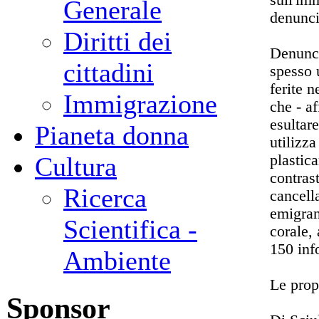
Generale
denunci
Diritti dei
Denunci
cittadini
spesso 
ferite n
Immigrazione
che - a
esultare
Pianeta donna
utilizz
plastic
Cultura
contras
Ricerca
cancella
emigrant
Scientifica -
corale,
150 inf
Ambiente
Le prop
Sponsor