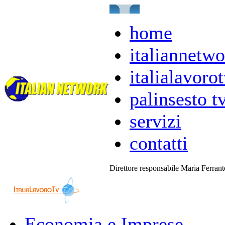
home
italiannetwo
italialavorot
palinsesto t
servizi
contatti
Direttore responsabile Maria Ferran
Economia e Imprese